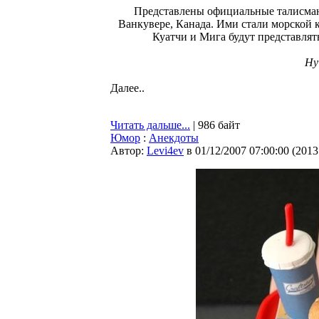
Представлены официальные талисман
Ванкувере, Канада. Ими стали морской
Куатчи и Мига будут представля
Ну
Далее..
Читать дальше...
| 986 байт
Юмор
:
Анекдоты
Автор:
Levi4ev
в 01/12/2007 07:00:00
(
2013