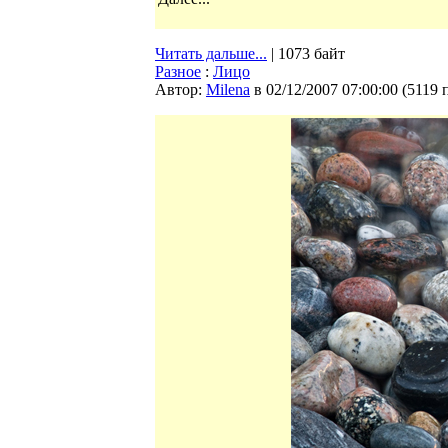
Читать дальше...
| 1073 байт
Разное
:
Лицо
Автор:
Milena
в 02/12/2007 07:00:00
(
5119 