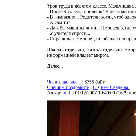
Урок труда в девятом классе. Мальчишки,
- После 9-го куда пойдешь? В десятый или
- В гимназию... Родители хотят, чтоб адво
- А сам-то?
- Да я бы машины чинил. Не знаешь, где у
- У учителя спроси...
- Спрашивал. Не знает, но обещал поспраш
Школа - отдельно, жизнь - отдельно. Не з
информацией владеет миром.
Далее...
Читать дальше...
| 6755 байт
Спешим поздравить
:
C Днем Свадьбы!
Автор:
trefi
в 01/12/2007 19:40:00
(
1679 пр