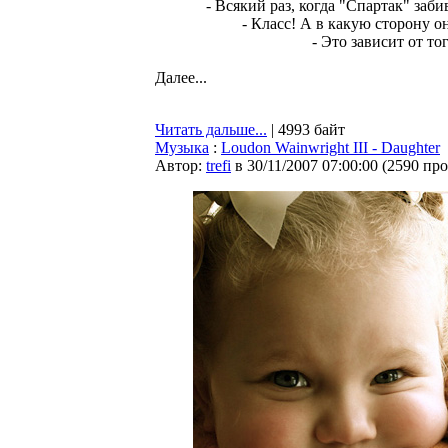
- Всякий раз, когда "Спартак" забив
- Класс! А в какую сторону он
- Это зависит от то
Далее...
Читать дальше...
| 4993 байт
Музыка
:
Loudon Wainwright III - Daughter
Автор:
trefi
в 30/11/2007 07:00:00
(
2590 пр