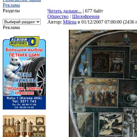
Реклама
Разделы
Читать дальше...
| 677 байт
Общество
:
Шизофрения
Автор:
Milena
в 01/12/2007 07:00:00
(
2436 
Реклама