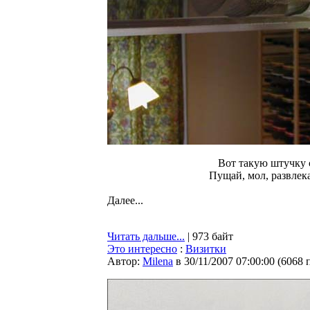
Вот такую штучку 
Пущай, мол, развлека
Далее...
Читать дальше...
| 973 байт
Это интересно
:
Визитки
Автор:
Milena
в 30/11/2007 07:00:00
(
6068 