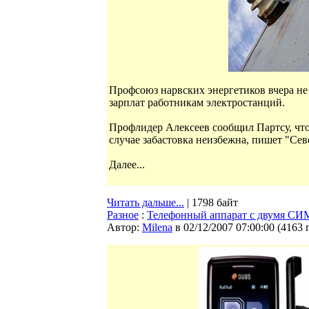
Профсоюз нарвских энергетиков вчера н
зарплат работникам электростанций.
Профлидер Алексеев сообщил Партсу, что
случае забастовка неизбежна, пишет "Сев
Далее...
Читать дальше...
| 1798 байт
Разное
:
Телефонный аппарат с двумя СИ
Автор:
Milena
в 02/12/2007 07:00:00
(
4163 