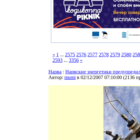
«
1
...
2575
2576
2577
2578
2579
2580
258
2593
...
3356
»
Нарва
:
Нарвские энергетики предупредил
Автор:
mumi
в 02/12/2007 07:10:00
(
2136 п