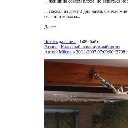
... женщина совсем плоха, но вешаться не х
... сбежал из дому 3 дня назад. Сейчас жи
села или колхоза...
Далее...
Читать дальше...
| 1489 байт
Разное
:
Классный аквариум-лабиринт
Автор:
Milena
в 30/11/2007 07:00:00
(
3798 