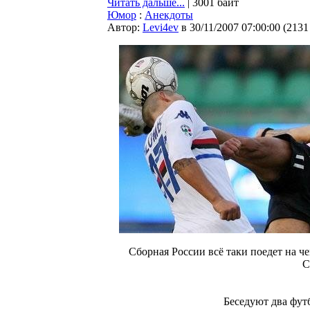
Читать дальше...
| 3001 байт
Юмор
:
Анекдоты
Автор:
Levi4ev
в 30/11/2007 07:00:00
(
2131
Cборная России всё таки поедет на ч
С
Беседуют два фут