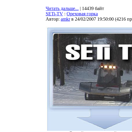
Читать дальше...
| 14439 байт
SETi-TV
:
Ореховая горка
Автор:
amkr
в 24/02/2007 19:50:00
(
4216 п