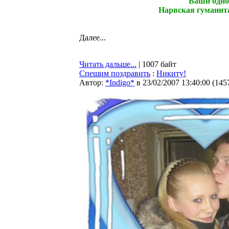
Ваши одно
Нарвская гуманита
Далее...
Читать дальше...
| 1007 байт
Спешим поздравить
:
Никиту!
Автор:
*Indigo*
в 23/02/2007 13:40:00
(
145