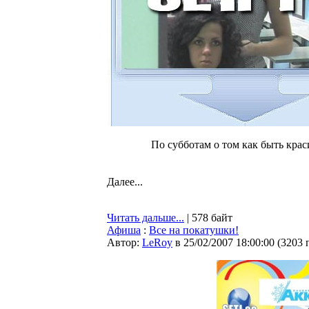
По субботам о том как быть краси
Далее...
Читать дальше...
| 578 байт
Афиша
:
Все на покатушки!
Автор:
LeRoy
в 25/02/2007 18:00:00
(
3203 