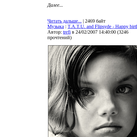
Далее...
Читать дальше...
| 2469 байт
Музыка
:
T.A.T.U. and Flipsyde - Happy bir
Автор:
trefi
в 24/02/2007 14:40:00
(
3246
прочтений
)