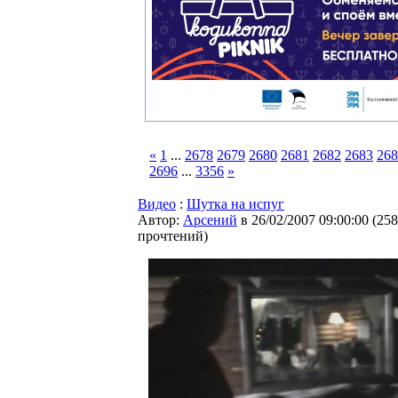
«
1
...
2678
2679
2680
2681
2682
2683
268
2696
...
3356
»
Видео
:
Шутка на испуг
Автор:
Арсений
в 26/02/2007 09:00:00
(
258
прочтений
)