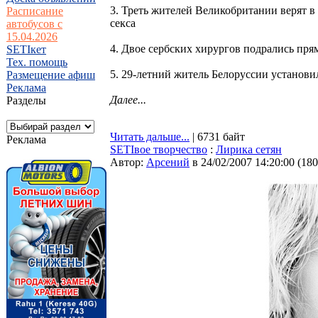
3. Треть жителей Великобритании верят в
Расписание
секса
автобусов с
15.04.2026
4. Двое сербских хирургов подрались пря
SETIкет
Тех. помощь
5. 29-летний житель Белоруссии установи
Размещение афиш
Реклама
Далее...
Разделы
Читать дальше...
| 6731 байт
Реклама
SETIвое творчество
:
Лирика сетян
Автор:
Арсений
в 24/02/2007 14:20:00
(
180