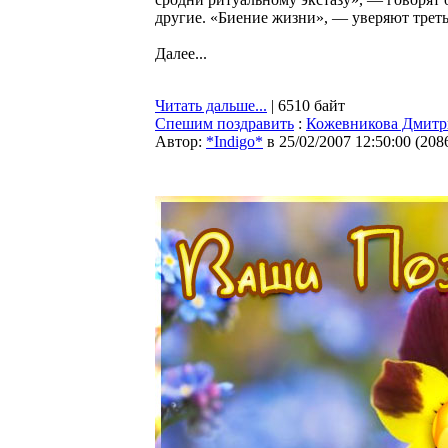
другие. «Биение жизни», — уверяют треть
Далее...
Читать дальше...
| 6510 байт
Спешим поздравить
:
Кожевникова Дмитрия
Автор:
*Indigo*
в 25/02/2007 12:50:00
(
208