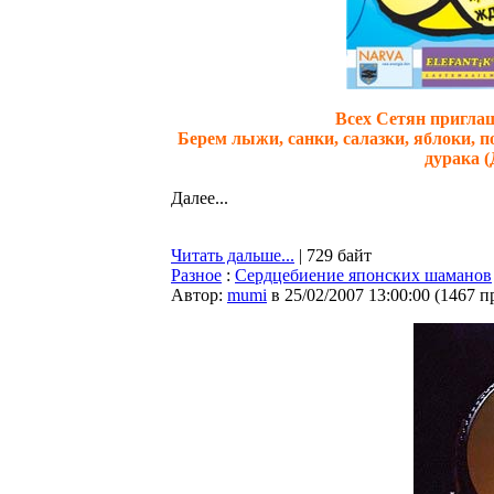
Всех Сетян приглаш
Берем лыжи, санки, салазки, яблоки, 
дурака (
Далее...
Читать дальше...
| 729 байт
Разное
:
Сердцебиение японских шаманов
Автор:
mumi
в 25/02/2007 13:00:00
(
1467 п