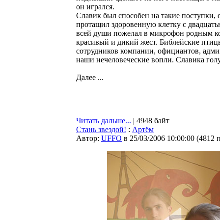
он игрался.
Славик был способен на такие поступки, 
протащил здоровенную клетку с двадцатью
всей души пожелал в микрофон родным кол
красивый и дикий жест. Библейские птицы
сотрудников компании, официантов, адми
наши нечеловеческие вопли. Славика голу
Далее ...
Читать дальше...
| 4948 байт
Стань звездой!
:
Артём
Автор:
UFFO
в 25/03/2006 10:00:00
(
4812 