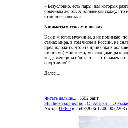
« Безусловно, есть пары, для которых раз
обычным делом. А остальным скажу, что 
отличные кляпы. »
Заниматься сексом в носках
Как и многие мужчины, я не понимаю, поч
станах мира, в том числе в России, не с
предположить, что эта привычка в больш
пивными) животами, мешающими разглядет
когда женщина обижается – это намек на т
спортивной?
Далее ...
Читать дальше...
| 5552 байт
SETIвое творчество
:
CJ Астрал - "О Рыж
Автор:
UFFO
в 25/03/2006 17:00:00
(
2203 