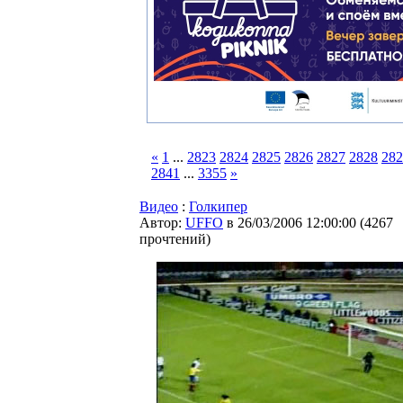
«
1
...
2823
2824
2825
2826
2827
2828
282
2841
...
3355
»
Видео
:
Голкипер
Автор:
UFFO
в 26/03/2006 12:00:00
(
4267
прочтений
)