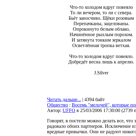
Что-то холодом вдруг повеяло
То ли вечером, то ли с севера.
Бьёт заносчиво. Щёки розовым
Перепачканы, зацелованы.
Опрокинуто белым облако,
Начинённое рыхлым порохом.
И затянута тонким зеркалом
Осветлённая тропка ветхая.
Что-то холодом вдруг повеяло.
Добредёт весна лишь к апрелю.
J.Silver
Читать дальше...
| 4394 байт
Общество
:
Восемь "мелочей", которые по
Автор:
UFFO
в 25/03/2006 17:30:00
(
2739 
Говорят, в постели можно делать все, что 
радовало обоих партнеров. Исключение из
вредные привычки. Они не радуют никого