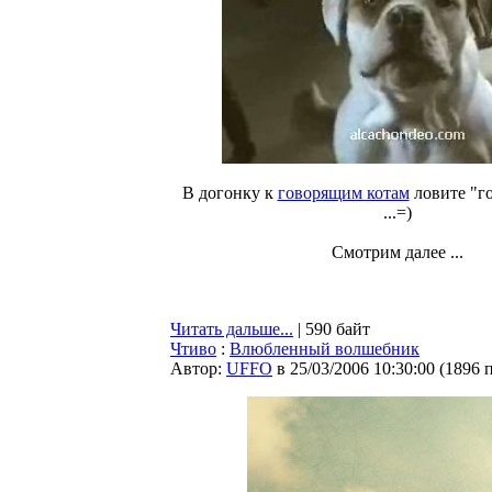
В догонку к
говорящим котам
ловите "г
...=)
Смотрим далее ...
Читать дальше...
| 590 байт
Чтиво
:
Влюбленный волшебник
Автор:
UFFO
в 25/03/2006 10:30:00
(
1896 