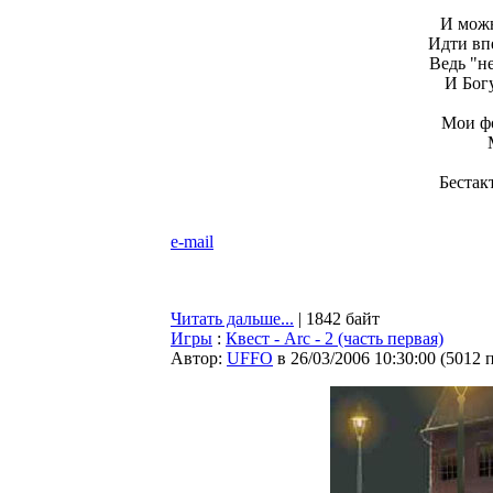
И можн
Идти вп
Ведь "н
И Бог
Мои ф
Бестак
e-mail
Читать дальше...
| 1842 байт
Игры
:
Квест - Arc - 2 (часть первая)
Автор:
UFFO
в 26/03/2006 10:30:00
(
5012 