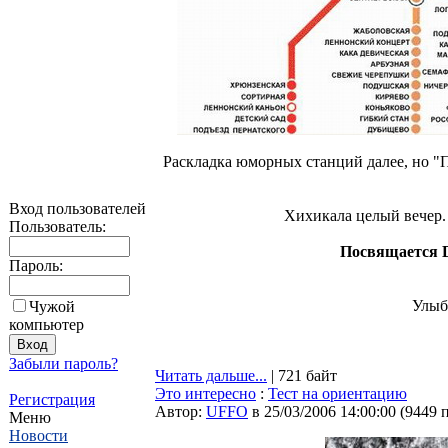
Раскладка юморных станций далее, но "П
Вход пользователей
Хихикала целый вечер.
Пользователь:
Посвящается D
Пароль:
Улыба
Чужой
компьютер
Забыли пароль?
Читать дальше...
| 721 байт
Это интересно
:
Тест на ориентацию
Регистрация
Автор:
UFFO
в 25/03/2006 14:00:00
(
9449 
Меню
Новости