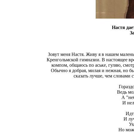
Настя да
З
Зовут меня Настя. Живу я в нашем мален
Кренгольмской гимназии. В настоящее вр
компом, общаюсь по аське, гуляю, смот
Обычно я добрая, милая и нежная, но 
сказать лучше, чем словами 
Гораздо
Ведь мо
А "не
И нел
Идт
И лу
Ух
Но мож