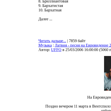
8. Бpиллиантовая
9. Баpхатистая
10. Баpхатная
Далее ...
Читать дальше...
| 7859 байт
Музыка
:
Латвия - песня на Евровидение 
Автор:
UFFO
в 25/03/2006 16:00:00
(
5060 
На Евровиден
Поздно вечером 11 марта в Вентспил
отбор