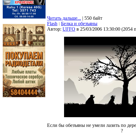
Читать дальше...
| 550 байт
Flash
:
Белка и обезъяны
Автор:
UFFO
в 25/03/2006 13:30:00
(
2054 
Если бы обезъяны не умели лазить по дерев
?