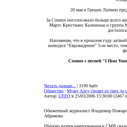
20 мая в Греции Латвию пред
За Cosmos поголосовало больше всего жи
Мартс Кристианс Калниньш и группа Mel
досталось
Напомним, что в прошлом году латвий
конкурсе "Евровидение" 5-ое место, те
фи
Cosmos с песней "I Hear Yo
Читать дальше...
| 3199 байт
Общество
:
Мужу Алсу грозит от трех до 
Автор:
UFFO
в 25/03/2006 15:30:00
(
2467 
Обиженный журналист Владимир Пожарск
Абрамова
Широко разрекламированная в СМИ свадь