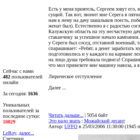
Есть у меня приятель, Сергеем зовут его, 
сущий. Так вот, звонит мне Серега в пятн
нам к нему на дачу шашлыков поесть, побе
женат был). Естественно я с радостью согл
Калужскую область на эту несчастную дач
стаканчику за успешное начало кампании.
у Сереги был сосед, отставной военный, т
спарашивает: «Ребят, а денег заработать х
подготовились и у каждого на кармане леж
на лицо душа требовала подвига! Спрашива
что мол привезите мне машину навоза, а я
Сейчас с нами
Лирическое отступление
482
пользователей
онлайн
Далее ...
За сегодня:
1636
Уникальных
пользователей за
Читать дальше...
| 5054 байт
последние сутки:
Это надо знать
:
Можайский десант
10829
Автор:
UFFO
в 25/03/2006 11:30:00
(
1945 
LeRoy
,
далее...
Счетчики