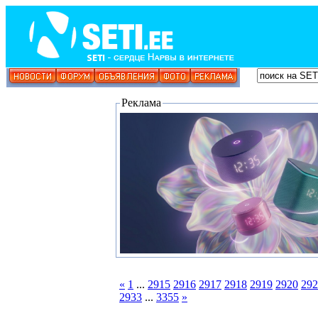
Реклама
«
1
...
2915
2916
2917
2918
2919
2920
292
2933
...
3355
»