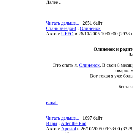
Далее ...
Читать дальше...
| 2651 байт
Стань звездой!
:
Олинёнок
Автор:
UFFO
в 26/10/2005 10:00:00
(
2938 
Олиненок и роди
З
Это опять я,
Олиненок
. В свои 8 месяц
говарю: м
Вот токая я уже боль
Бестак
e-mail
Читать дальше...
| 1697 байт
Игры
:
After the End
Автор:
Apostol
в 26/10/2005 09:33:00
(
3328