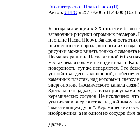
Это интересно
:
Плато Наска (II)
Автор:
UFFO
в 25/10/2005 11:44:00
(
1623 
Благодаря авиации в XX столетии были с
загадочные рисунки огромных размеров. 
пустыне Наска (Перу). Загадочность этих 
неизвестности народа, который их создава
рисунки можно видеть только с самолета
Песчаная равнина Наска длиной 60 км нах
местах земля годами не видит влаги. Кап
поверхность, тут же испаряются. Это без
устройства здесь захоронений, с обеспеч
каменных пластах, над которыми сверху н
энергопотока (космического канала связи)
Здесь на площадках, занятых рисунками,
керамических сосудов. Не исключено, что
усилителем энергопотока и двойником тог
“вместилищем души”. Керамические сосу
изображения, а на одном из сосудов был 
Далее ...