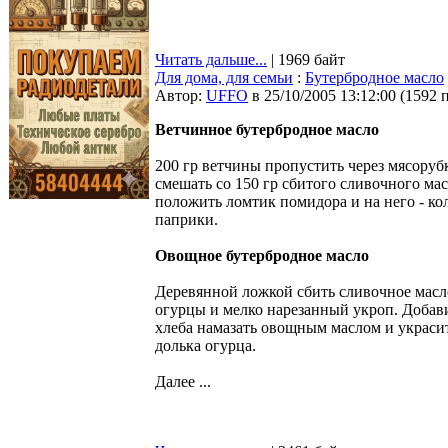
Читать дальше...
| 1969 байт
Для дома, для семьи
:
Бутербродное масло
Автор:
UFFO
в 25/10/2005 13:12:00
(
1592 
Ветчинное бутербродное масло
200 гр ветчины пропустить через мясоруб
смешать со 150 гр сбитого сливочного ма
положить ломтик помидора и на него - ко
паприки.
Овощное бутербродное масло
Деревянной ложкой сбить сливочное масло
огурцы и мелко нарезанный укроп. Добави
хлеба намазать овощным маслом и украси
долька огурца.
Далее ...