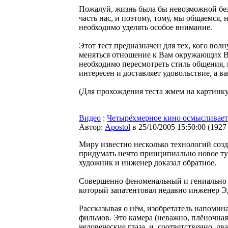
Пожалуй, жизнь была бы невозможной бе
часть нас, и поэтому, тому, мы общаемся
необходимо уделять особое внимание.
Этот тест предназначен для тех, кого вол
меняться отношение к Вам окружающих Ва
необходимо пересмотреть стиль общения, 
интересен и доставляет удовольствие, а в
(Для прохождения теста жмем на картинку
Видео
:
Четырёхмерное кино осмысливает 
Автор:
Apostol
в 25/10/2005 15:50:00
(
1927
Миру известно несколько технологий соз
придумать нечто принципиально новое ту
художник и инженер доказал обратное.
Совершенно феноменальный и гениально п
который запатентовал недавно инженер Э
Рассказывая о нём, изобретатель напомин
фильмов. Это камера (неважно, плёночная
человеческие глаза, и, соответственно, дв