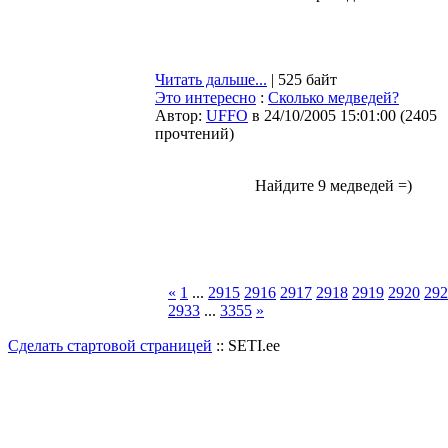
Читать дальше...
| 525 байт
Это интересно
:
Сколько медведей?
Автор:
UFFO
в 24/10/2005 15:01:00
(
2405
прочтений
)
Найдите 9 медведей =)
«
1
...
2915
2916
2917
2918
2919
2920
292
2933
...
3355
»
Сделать стартовой страницей
:: SETI.ee