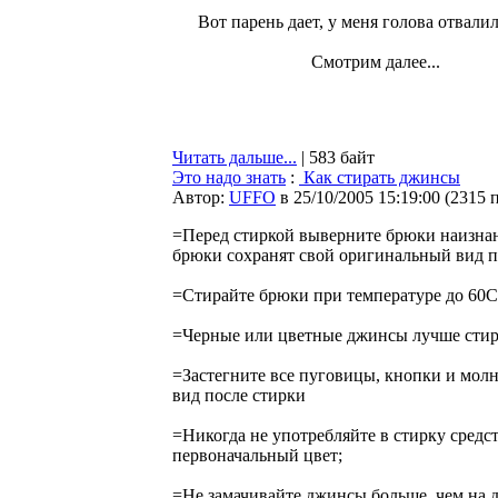
Вот парень дает, у меня голова отвалил
Смотрим далее...
Читать дальше...
| 583 байт
Это надо знать
:
Как стирать джинсы
Автор:
UFFO
в 25/10/2005 15:19:00
(
2315 
=Перед стиркой выверните брюки наизнан
брюки сохранят свой оригинальный вид п
=Стирайте брюки при температуре до 60С
=Черные или цветные джинсы лучше стира
=Застегните все пуговицы, кнопки и мол
вид после стирки
=Никогда не употребляйте в стирку средс
первоначальный цвет;
=Не замачивайте джинсы больше, чем на д