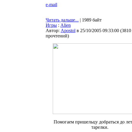
e-mail
Читать дальше...
| 1989 байт
Игры
:
Alien
Автор:
Apostol
в 25/10/2005 09:33:00
(
3810
прочтений
)
Помогаем пришельцу добраться до л
тарелки.