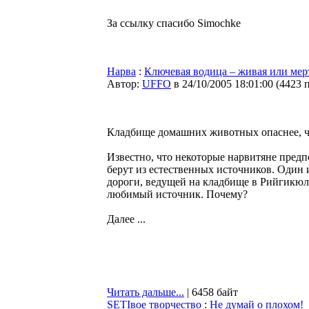
За ссылку спасибо Simochke
Нарва
:
Ключевая водица – живая или мер
Автор:
UFFO
в 24/10/2005 18:01:00
(
4423 
Кладбище домашних животных опаснее, че
Известно, что некоторые нарвитяне пред
берут из естественных источников. Один 
дороги, ведущей на кладбище в Рийгикюл
любимый источник. Почему?
Далее ...
Читать дальше...
| 6458 байт
SETIвое творчество
:
Не думай о плохом!