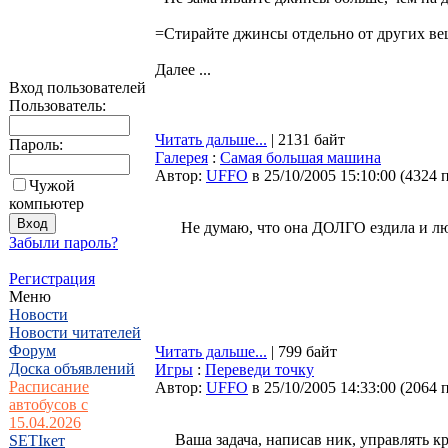
=Стирайте джинсы отдельно от других в
Далее ...
Вход пользователей
Пользователь:
Читать дальше...
| 2131 байт
Пароль:
Галерея
:
Самая большая машина
Автор:
UFFO
в 25/10/2005 15:10:00
(
4324 
Чужой
компьютер
Не думаю, что она ДОЛГО ездила и любо
Забыли пароль?
Регистрация
Меню
Новости
Новости читателей
Форум
Читать дальше...
| 799 байт
Доска объявлений
Игры
:
Переведи точку
Расписание
Автор:
UFFO
в 25/10/2005 14:33:00
(
2064 
автобусов с
15.04.2026
Ваша задача, написав ник, управлять к
SETIкет