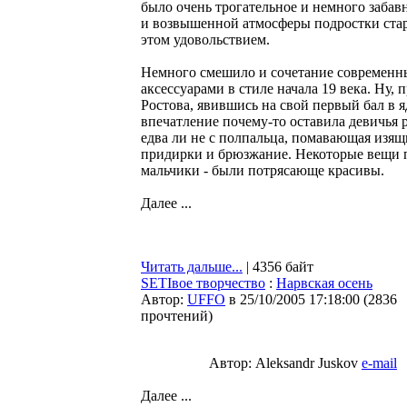
было очень трогательное и немного заба
и возвышенной атмосферы подростки стар
этом удовольствием.
Немного смешило и сочетание современны
аксессуарами в стиле начала 19 века. Ну,
Ростова, явившись на свой первый бал в 
впечатление почему-то оставила девичья
едва ли не с полпальца, помавающая изящ
придирки и брюзжание. Некоторые вещи пр
мальчики - были потрясающе красивы.
Далее ...
Читать дальше...
| 4356 байт
SETIвое творчество
:
Нарвская осень
Автор:
UFFO
в 25/10/2005 17:18:00
(
2836
прочтений
)
Автор: Aleksandr Juskov
e-mail
Далее ...