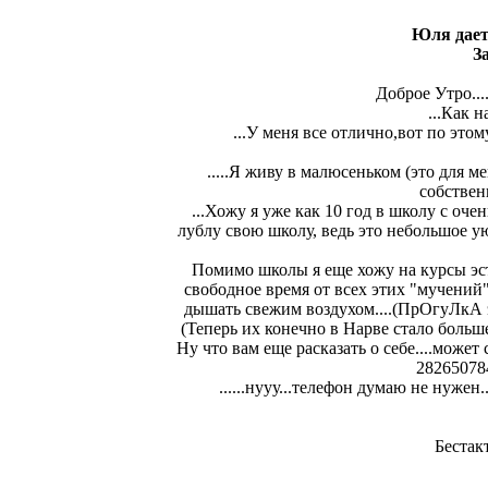
Юля дае
З
Доброе Утро....Д
...Как н
...У меня все отлично,вот по этому
.....Я живу в малюсеньком (это для ме
собственн
...Хожу я уже как 10 год в школу с оч
лублу свою школу, ведь это небольшое ую
Помимо школы я еще хожу на курсы эстонс
свободное время от всех этих "мучений"
дышать свежим воздухом....(ПрОгуЛкА это
(Теперь их конечно в Нарве стало больше,
Ну что вам еще расказать о себе....может
282650784
......нууу...телефон думаю не нужен..
Бестак