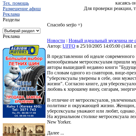
касаясь о
Тех. помощь
Для проверки реакции, т
Размещение афиш
Реклама
Разделы
Спасибо serjio =)
Реклама
Новости
:
Новый идеальный мужчина не с
Автор:
UFFO
в 25/10/2005 14:05:00
(
1461 
В представлении об идеале современного
женообразным метросексуалам пришли муж
авторы вышедшей недавно книги "Будущее 
По словам одного из соавторов, вице-пр
"уберсексуалы уверены в себе, они мужес
жизни". Согласно книге, для уберсексуал
любовь к хорошему вину, сигарам, энерги
В отличие от метросексуалов, увлеченны
политике и окружающей жизни. Женщин, 
уберсексуалы уважают или любят, однако 
На журнальном столике метросексуала лежа
New Yorker.
Далее ...