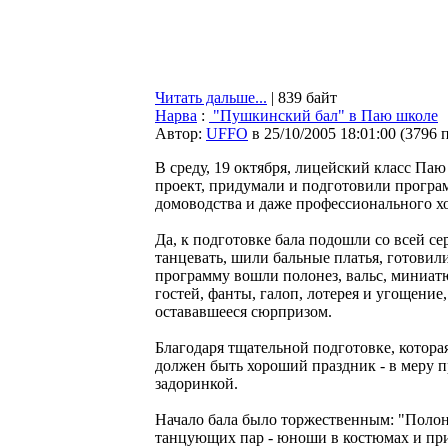
Читать дальше...
| 839 байт
Нарва
:
"Пушкинский бал" в Паю школе
Автор:
UFFO
в 25/10/2005 18:01:00
(
3796 
В среду, 19 октября, лицейский класс Па
проект, придумали и подготовили програм
домоводства и даже профессионального х
Да, к подготовке бала подошли со всей се
танцевать, шили бальные платья, готовили
программу вошли полонез, вальс, миниатюр
гостей, фанты, галоп, лотерея и угощение,
остававшееся сюрпризом.
Благодаря тщательной подготовке, которая
должен быть хороший праздник - в меру п
задоринкой.
Начало бала было торжественным: "Полоне
танцующих пар - юноши в костюмах и при