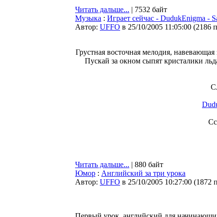
Читать дальше...
| 7532 байт
Музыка
:
Играет сейчас - DudukEnigma - Sa
Автор:
UFFO
в 25/10/2005 11:05:00
(
2186 
Грустная восточная мелодия, навевающая з
Пускай за окном сыпят кристалики льда
С
Dudu
Сс
Читать дальше...
| 880 байт
Юмор
:
Английский за три урока
Автор:
UFFO
в 25/10/2005 10:27:00
(
1872 
Первый урок, английский для начинающи