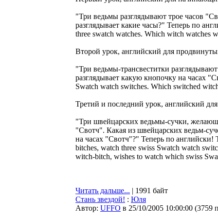
"Три ведьмы разглядывают трое часов "Св
разглядывает какие часы?" Теперь по англ
three swatch watches. Which witch watches 
Второй урок, английский для продвинуты
"Три ведьмы-трансвеститки разглядывают 
разглядывает какую кнопочку на часах "Сво
Swatch watch switches. Which switched witc
Третий и последний урок, английский дл
"Три швейцарских ведьмы-сучки, желающи
"Свотч". Какая из швейцарских ведьм-су
на часах "Свотч"?" Теперь по английски! Thr
bitches, watch three swiss Swatch watch switc
witch-bitch, wishes to watch which swiss Swa
Читать дальше...
| 1991 байт
Стань звездой!
:
Юля
Автор:
UFFO
в 25/10/2005 10:00:00
(
3759 