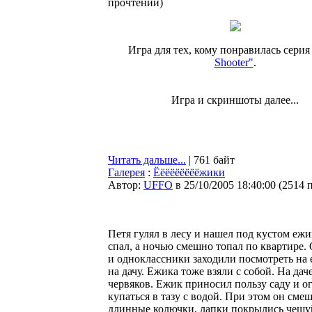
прочтений
)
Игра для тех, кому понравилась сери
Shooter"
.
Игра и скриншоты далее...
Читать дальше...
| 761 байт
Галерея
:
Ёёёёёёёёёжики
Автор:
UFFO
в 25/10/2005 18:40:00
(
2514 
Петя гулял в лесу и нашел под кустом еж
спал, а ночью смешно топал по квартире.
и одноклассники заходили посмотреть на 
на дачу. Ежика тоже взяли с собой. Hа дач
червяков. Ежик приносил пользу саду и о
купаться в тазу с водой. При этом он сме
длинные колючки, лапки покрылись чешуй