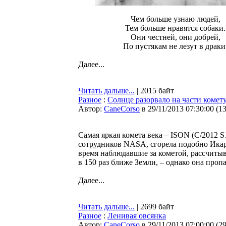
Чем больше узнаю людей,
Тем больше нравятся собаки.
Они честней, они добрей,
По пустякам не лезут в драки
Далее...
Читать дальше...
| 2015 байт
Разное
:
Солнце разорвало на части комету
Автор:
CaneCorso
в 29/11/2013 07:30:00
(
1
Самая яркая комета века – ISON (C/2012 
сотрудников NASA, сгорела подобно Икару
время наблюдавшие за кометой, рассчитыв
в 150 раз ближе Земли, – однако она проп
Далее...
Читать дальше...
| 2699 байт
Разное
:
Ленивая овсянка
Автор:
CaneCorso
в 29/11/2013 07:00:00
(
2