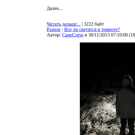
Далее...
Читать дальше...
| 3222 байт
Разное
:
Все ли светятся в темноте?
Автор:
CaneCorso
в 30/11/2013 07:10:00
(
1