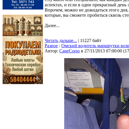
аспектах, и если в один прекрасный день 
Впрочем, можно не дожидаться этого дня,
которые, вы сможете пробиться сквозь ст
Далее...
Читать дальше...
| 11227 байт
Разное
:
Омский водитель маршрутки вози
Автор:
CaneCorso
в 27/11/2013 07:00:00
(
1