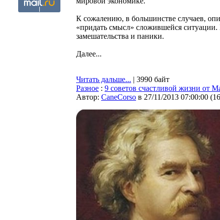
мировой экономике.
К сожалению, в большинстве случаев, оп
«придать смысл» сложившейся ситуации. 
замешательства и паники.
Далее...
Читать дальше...
| 3990 байт
Разное
:
9 советов счастливой жизни от М
Автор:
CaneCorso
в 27/11/2013 07:00:00
(
1