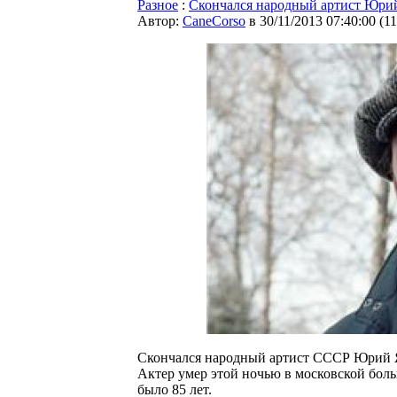
Разное
:
Скончался народный артист Юри
Автор:
CaneCorso
в 30/11/2013 07:40:00
(
1
Скончался народный артист СССР Юрий Як
Актер умер этой ночью в московской бол
было 85 лет.