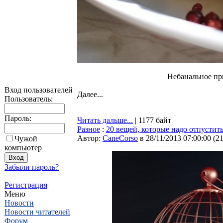
Нeбанальное пр
Вход пользователей
Далее...
Пользователь:
Пароль:
Читать дальше...
| 1177 байт
Разное
:
20 вещей, которые надо отпустит
Автор:
CaneCorso
в 28/11/2013 07:00:00
(
2
Чужой
компьютер
Забыли пароль?
Регистрация
Меню
Новости
Новости читателей
Форум