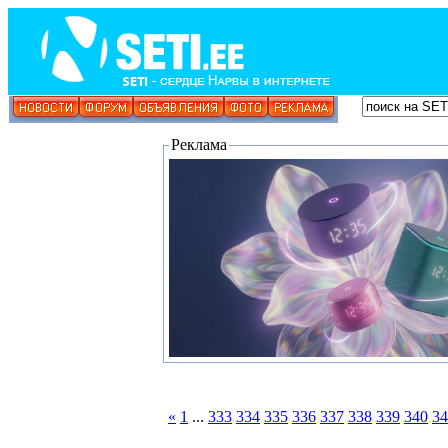
Реклама
«
1
...
333
334
335
336
337
338
339
340
34