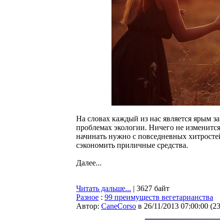
На словах каждый из нас является ярым 
проблемах экологии. Ничего не изменится,
начинать нужно с повседневных хитростей
сэкономить приличные средства.
Далее...
Читать дальше...
| 3627 байт
Разное
:
99 преимуществ вегетарианства
Автор:
CaneCorso
в 26/11/2013 07:00:00
(
2