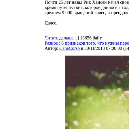
Почти 25 лет назад Рик Хансен начал сво
время путешествия, которое длилось 2 года
среднем 9 000 вращений колес, и преодол
Далее...
Читать дальше...
| 13656 байт
Разное
:
6 признаков того, что нужны пер
Автор:
CaneCorso
в 30/11/2013 07:00:00
(
1