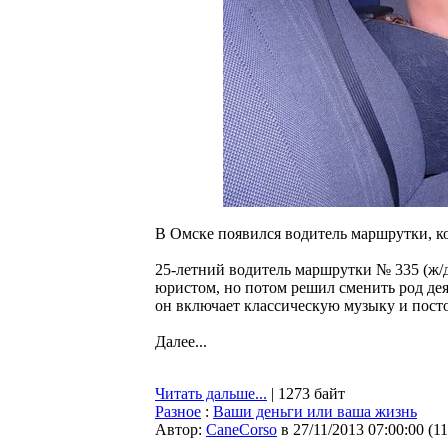
В Омске появился водитель маршрутки, к
25-летний водитель маршрутки № 335 (ж/д
юристом, но потом решил сменить род дея
он включает классическую музыку и пост
Далее...
Читать дальше...
| 1273 байт
Разное
:
Ваши деньги или ваша жизнь
Автор:
CaneCorso
в 27/11/2013 07:00:00
(
1