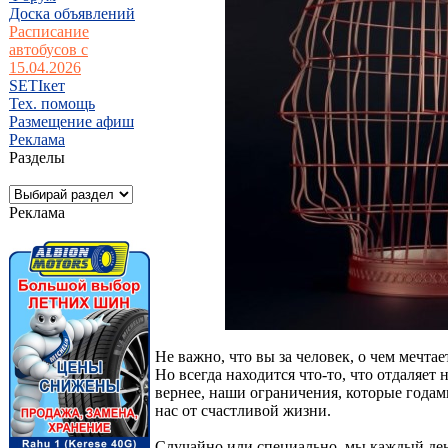
Доска объявлений
Расписание
автобусов с
15.04.2026
SETIкет
Тех. помощь
Размещение афиш
Реклама
Разделы
Реклама
Не важно, что вы за человек, о чем мечтае
Но всегда находится что-то, что отдаляет 
вернее, наши ограничения, которые годам
нас от счастливой жизни.
Случайно или специально, мы каждый день