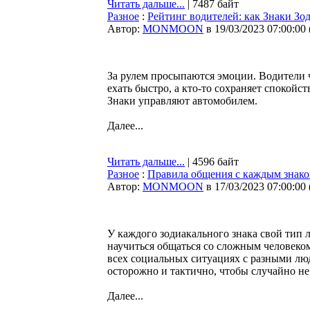
Читать дальше...
| 7487 байт
Разное
:
Рейтинг водителей: как Знаки Зод
Автор:
MONMOON
в 19/03/2023 07:00:00
За рулем просыпаются эмоции. Водители ч
ехать быстро, а кто-то сохраняет спокойс
Знаки управляют автомобилем.
Далее...
Читать дальше...
| 4596 байт
Разное
:
Правила общения с каждым знако
Автор:
MONMOON
в 17/03/2023 07:00:00
У каждого зодиакального знака свой тип 
научиться общаться со сложным человеком,
всех социальных ситуациях с разными люд
осторожно и тактично, чтобы случайно не
Далее...