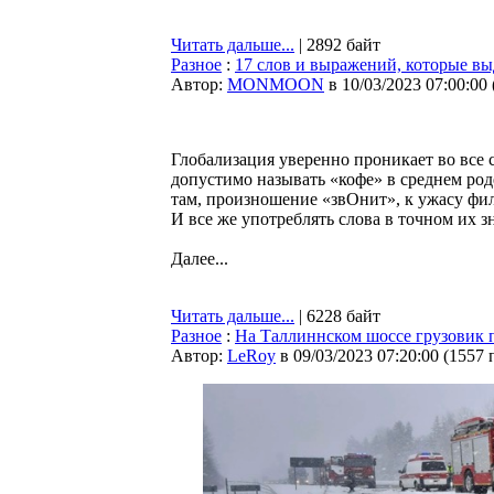
Читать дальше...
| 2892 байт
Разное
:
17 слов и выражений, которые вы
Автор:
MONMOON
в 10/03/2023 07:00:00
Глобализация уверенно проникает во все с
допустимо называть «кофе» в среднем роде
там, произношение «звОнит», к ужасу фило
И все же употреблять слова в точном их 
Далее...
Читать дальше...
| 6228 байт
Разное
:
На Таллиннском шоссе грузовик п
Автор:
LeRoy
в 09/03/2023 07:20:00
(
1557 