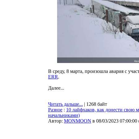
В среду, 8 марта, произошла авария с уча
ERR
.
Далее...
Читать дальше...
| 1268 байт
Разное
:
10 лайфхаков, как донести свою м
начальниками)
Автор:
MONMOON
в 08/03/2023 07:00:00