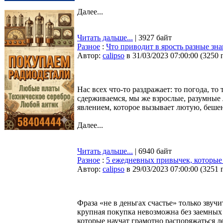
Далее...
Читать дальше...
| 3927 байт
Разное
:
Что приводит в ярость разные зна
Автор:
calipso
в 31/03/2023 07:00:00
(
3250 
Нас всех что-то раздражает: то погода, 
сдерживаемся, мы же взрослые, разумные л
явлением, которое вызывает лютую, бешен
Далее...
Читать дальше...
| 6940 байт
Разное
:
5 ежедневных привычек, которые 
Автор:
calipso
в 29/03/2023 07:00:00
(
3251 
Фраза «не в деньгах счастье» только звучи
крупная покупка невозможна без заемных 
которые научат грамотно распоряжаться 