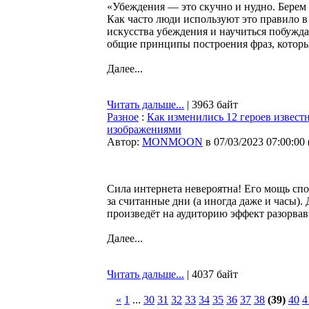
«Убеждения — это скучно и нудно. Берем
Как часто люди используют это правило в
искусства убеждения и научиться побужда
общие принципы построения фраз, которы
Далее...
Читать дальше...
| 3963 байт
Разное
:
Как изменились 12 героев извес
изображениями
Автор:
MONMOON
в 07/03/2023 07:00:00
Сила интернета невероятна! Его мощь сп
за считанные дни (а иногда даже и часы).
произведёт на аудиторию эффект разорвав
Далее...
Читать дальше...
| 4037 байт
«
1
...
30
31
32
33
34
35
36
37
38
(39)
40
4