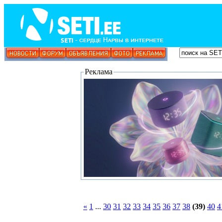
Реклама
«
1
...
30
31
32
33
34
35
36
37
38
(39)
40
4