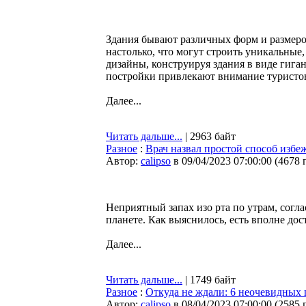
Здания бывают различных форм и размеро
настолько, что могут строить уникальн
дизайны, конструируя здания в виде гига
постройки привлекают внимание туристов 
Далее...
Читать дальше...
| 2963 байт
Разное
:
Врач назвал простой способ избеж
Автор:
calipso
в 09/04/2023 07:00:00
(
4678 
Неприятный запах изо рта по утрам, согла
планете. Как выяснилось, есть вполне до
Далее...
Читать дальше...
| 1749 байт
Разное
:
Откуда не ждали: 6 неочевидных
Автор:
calipso
в 08/04/2023 07:00:00
(
2585 