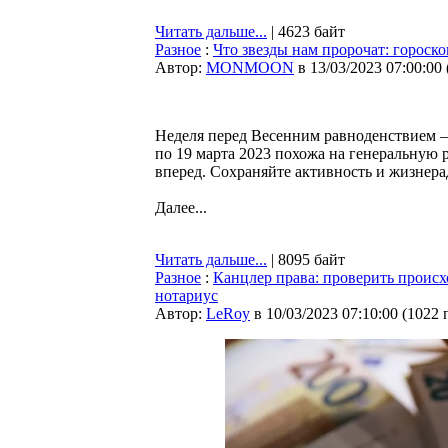
Читать дальше...
| 4623 байт
Разное
:
Что звезды нам пророчат: гороско
Автор:
MONMOON
в 13/03/2023 07:00:00
Неделя перед Весенним равноденствием – 
по 19 марта 2023 похожа на генеральную 
вперед. Сохраняйте активность и жизнера
Далее...
Читать дальше...
| 8095 байт
Разное
:
Канцлер права: проверить происх
нотариус
Автор:
LeRoy
в 10/03/2023 07:10:00
(
1022 