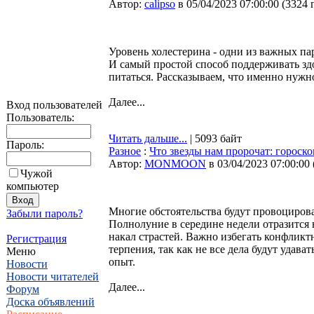
Автор:
calipso
в 05/04/2023 07:00:00
(
3324 
Уровень холестерина - одни из важных пар
И самый простой способ поддерживать здо
питаться. Рассказываем, что именно нужно 
Далее...
Вход пользователей
Пользователь:
Читать дальше...
| 5093 байт
Пароль:
Разное
:
Что звезды нам пророчат: гороско
Автор:
MONMOON
в 03/04/2023 07:00:00
Чужой
компьютер
Многие обстоятельства будут провоциров
Забыли пароль?
Полнолуние в середине недели отразится 
накал страстей. Важно избегать конфлик
Регистрация
терпения, так как не все дела будут удава
Меню
опыт.
Новости
Новости читателей
Далее...
Форум
Доска объявлений