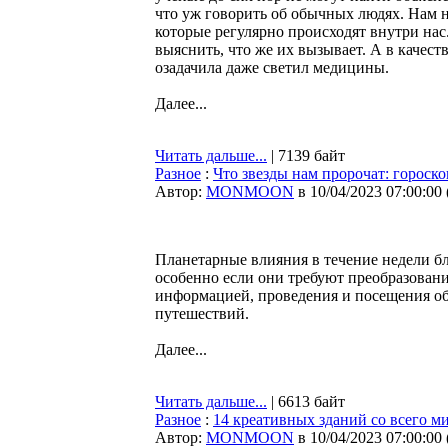
что уж говорить об обычных людях. Нам 
которые регулярно происходят внутри на
выяснить, что же их вызывает. А в качест
озадачила даже светил медицины.
Далее...
Читать дальше...
| 7139 байт
Разное
:
Что звезды нам пророчат: гороско
Автор:
MONMOON
в 10/04/2023 07:00:00
Планетарные влияния в течение недели б
особенно если они требуют преобразовани
информацией, проведения и посещения об
путешествий.
Далее...
Читать дальше...
| 6613 байт
Разное
:
14 креативных зданий со всего м
Автор:
MONMOON
в 10/04/2023 07:00:00