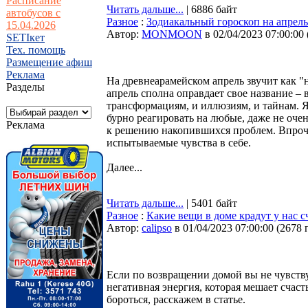
Расписание
Читать дальше...
| 6886 байт
автобусов с
Разное
:
Зодиакальный гороскоп на апрель 
15.04.2026
Автор:
MONMOON
в 02/04/2023 07:00:00
SETIкет
Тех. помощь
Размещение афиш
Реклама
На древнеарамейском апрель звучит как "
Разделы
апрель сполна оправдает свое название –
трансформациям, и иллюзиям, и тайнам. 
бурно реагировать на любые, даже не оче
Реклама
к решению накопившихся проблем. Впрочем
испытываемые чувства в себе.
Далее...
Читать дальше...
| 5401 байт
Разное
:
Какие вещи в доме крадут у нас с
Автор:
calipso
в 01/04/2023 07:00:00
(
2678 
Если по возвращении домой вы не чувству
негативная энергия, которая мешает счаст
бороться, расскажем в статье.