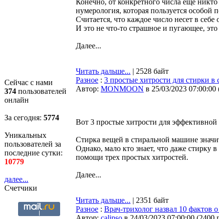
Конечно, от конкретного числа еще никто 
нумерология, которая пользуется особой 
Считается, что каждое число несет в себ
И это не что-то страшное и пугающее, эт
Далее...
Читать дальше...
| 2528 байт
Разное
:
3 простые хитрости для стирки в
Сейчас с нами
Автор:
MONMOON
в 25/03/2023 07:00:00
374
пользователей
онлайн
За сегодня:
5774
Вот 3 простые хитрости для эффективной 
Уникальных
Стирка вещей в стиральной машине значи
пользователей за
Однако, мало кто знает, что даже стирку
последние сутки:
помощи трех простых хитростей.
10779
Далее...
далее...
Счетчики
Читать дальше...
| 2351 байт
Разное
:
Врач-трихолог назвал 10 фактов 
Автор:
calipso
в 24/03/2023 07:00:00
(
2400 