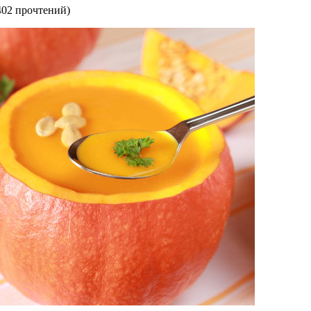
402 прочтений
)