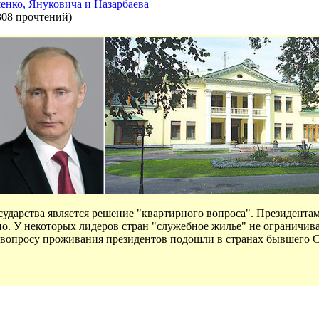
нко, Януковича и Назарбаева
308 прочтений
)
сударства является решение "квартирного вопроса". Президента
но. У некоторых лидеров стран "служебное жилье" не ограничив
к вопросу проживания президентов подошли в странах бывшего 