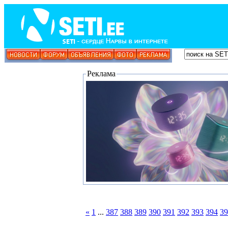
Реклама
«
1
...
387
388
389
390
391
392
393
394
39