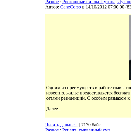
Разное
:
Роскошные виллы Путина, Лукаше
Автор:
CaneCorso
в 14/10/2012 07:00:00
(
8
Одним из преимуществ в работе главы го
известно, жилье предоставляется бесплат
сетями резиденций. С особым размахом 
Далее...
Читать дальше...
| 7170 байт
Разное
:
Рецепт: тыквенный суп