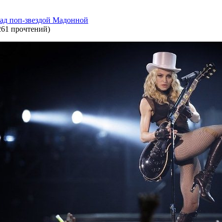
над поп-звездой Мадонной
261 прочтений
)