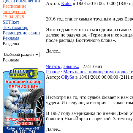
Доска объявлений
Автор:
Koka
в 18/01/2016 06:10:00
(
1830 п
Расписание
автобусов с
15.04.2026
2016 год станет самым трудным и для Евр
SETIкет
Тех. помощь
Этот год может оказаться одним из самых
Размещение афиш
далеко не радужная. «Германия и ее кан
Реклама
после распада Восточного блока».
Разделы
Далее...
Реклама
Читать дальше...
| 2741 байт
Разное
:
Мать нашла похищенную дочь спу
Автор:
OllySa
в 18/01/2016 06:00:00
(
2111 
Несмотря на то, что судьба бывает к нам
чудеса. И следующая история — яркое то
В 1987 году американка по имени Джой У
больниц Нью-Йорка с горячкой. Затем случи
Далее...