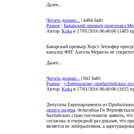
Далее...
Читать дальше...
| 4494 байт
Разное
:
Баварский премьер пригрозил Ме
Автор:
Koka
в 17/01/2016 06:40:00
(
1403 п
Баварский премьер Хорст Зеехофер пригр
канцлер ФРГ Ангела Меркель не сократит 
Далее...
Читать дальше...
| 941 байт
Разное
:
«Либерализм» прибалтийских пол
Автор:
Koka
в 17/01/2016 06:40:00
(
1655 п
Депутаты Европарламента из Прибалтики
своего лидера
, бельгийца Ги Верхофстадт
балтийских стран поспешили заявить, что
согласны, в очередной раз доказав, что п
является не либерализмом, а заретуширо