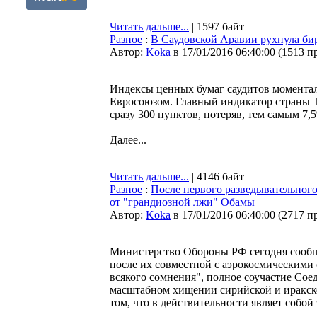
Читать дальше...
| 1597 байт
Разное
:
В Саудовской Аравии рухнула би
Автор:
Koka
в 17/01/2016 06:40:00
(
1513 п
Индексы ценных бумаг саудитов момента
Евросоюзом. Главный индикатор страны Ta
сразу 300 пунктов, потеряв, тем самым 7,
Далее...
Читать дальше...
| 4146 байт
Разное
:
После первого разведывательного
от "грандиозной лжи" Обамы
Автор:
Koka
в 17/01/2016 06:40:00
(
2717 п
Министерство Обороны РФ сегодня сооб
после их совместной с аэрокосмическими 
всякого сомнения", полное соучастие Сое
масштабном хищении сирийской и иракск
том, что в действительности являет собой