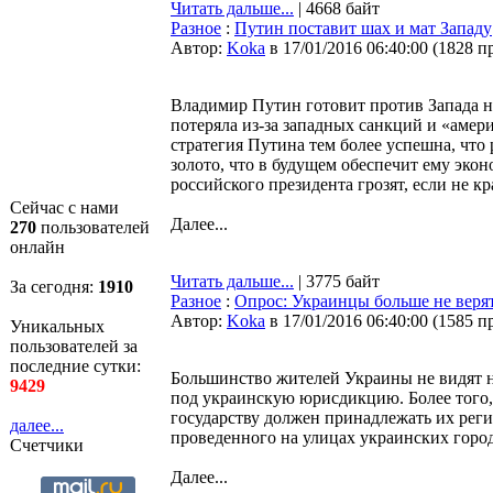
Читать дальше...
| 4668 байт
Разное
:
Путин поставит шах и мат Западу
Автор:
Koka
в 17/01/2016 06:40:00
(
1828 п
Владимир Путин готовит против Запада но
потеряла из-за западных санкций и «аме
стратегия Путина тем более успешна, что
золото, что в будущем обеспечит ему эко
российского президента грозят, если не к
Сейчас с нами
Далее...
270
пользователей
онлайн
Читать дальше...
| 3775 байт
За сегодня:
1910
Разное
:
Опрос: Украинцы больше не веря
Автор:
Koka
в 17/01/2016 06:40:00
(
1585 п
Уникальных
пользователей за
последние сутки:
Большинство жителей Украины не видят 
9429
под украинскую юрисдикцию. Более того,
государству должен принадлежать их регио
далее...
проведенного на улицах украинских горо
Счетчики
Далее...