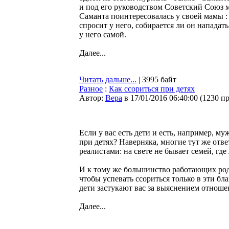
и под его руководством Советский Союз 
Саманта поинтересовалась у своей мамы 
спросит у него, собирается ли он нападат
у него самой.
Далее...
Читать дальше...
| 3995 байт
Разное
:
Как ссориться при детях
Автор:
Bepa
в 17/01/2016 06:40:00
(
1230 п
Если у вас есть дети и есть, например, му
при детях? Наверняка, многие тут же отве
реалистами: на свете не бывает семей, где
И к тому же большинство работающих роди
чтобы успевать ссориться только в эти бл
дети застукают вас за выяснением отноше
Далее...