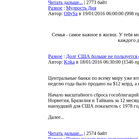
Читать дальше...
| 2773 байт
Разное
:
Мудрость Дня
Автор:
OllySa
в 19/01/2016 06:00:00
(
998 п
Семья - самое важное в жизни. У тебя м
каждого д
Разное
:
Долг США больше не пользуется
Автор:
Koka
в 18/01/2016 06:30:00
(
1546 п
Центральные банки по всему миру уже в
неделю года было продано на $12 млрд, а 
Начало масштабного сброса гособлигаций 
Норвегия, Бразилия и Тайвань за 12 меся
наихудший для США показатель с 1978 го
Далее...
Читать дальше...
| 2574 байт
Разное
:
Путин подает руку шатающемуся 