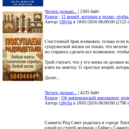
Читать дальше...
| 2365 байт
Разное
:
11 вещей, которые я делаю, чтоб
Автор:
OllySa
в 18/01/2016 06:00:00
(
2122 
Счастливый брак возможен, только если ва
супружеской жизни он понял, что мелочи 
но стараюсь сделать все возможное, чтоб
Трой считает, что у его жены не должно в
взять на заметку 11 простых вещей, которы
Далее...
Читать дальше...
| 4235 байт
Разное
:
Об американской школьнице, во
Автор:
OllySa
в 18/01/2016 06:00:00
(
1796 
Саманта Рид Смит родилась в городе Хоу
одной из статей журнала «Таймс» Самант