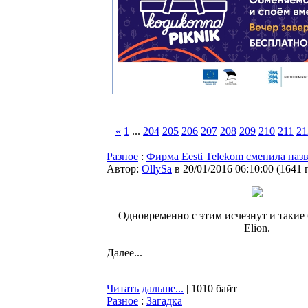
«
1
...
204
205
206
207
208
209
210
211
21
Разное
:
Фирма Eesti Telekom сменила назва
Автор:
OllySa
в 20/01/2016 06:10:00
(
1641 
Одновременно с этим исчезнут и такие
Elion.
Далее...
Читать дальше...
| 1010 байт
Разное
:
Загадка