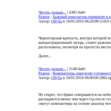
Читать дальше...
| 4385 байт
Разное
:
Бывший концлагерь превратят в 
Автор:
OllySa
в 16/01/2016 06:20:00
(
1410 
Черногорская крепость, внутри которой в
концентрационный лагерь, станет развлек
расположена, несмотря на протесты местн
Далее...
Читать дальше...
| 2148 байт
Разное
:
Компьютеры определят готовность
Автор:
OllySa
в 16/01/2016 06:00:00
(
984 п
Не секрет, что браки совершаются на небе
распадаются менее чем через год после со
смогут компьютеры на основе анализа чел