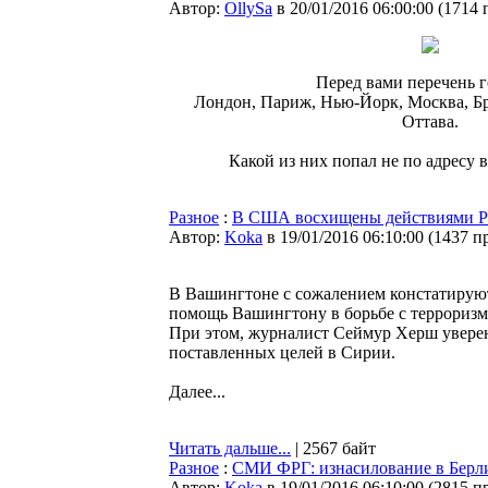
Автор:
OllySa
в 20/01/2016 06:00:00
(
1714 
Перед вами перечень г
Лондон, Париж, Нью-Йорк, Москва, Бр
Оттава.
Какой из них попал не по адресу 
Разное
:
В США восхищены действиями Р
Автор:
Koka
в 19/01/2016 06:10:00
(
1437 п
В Вашингтоне с сожалением констатируют
помощь Вашингтону в борьбе с терроризм
При этом, журналист Сеймур Херш уверен
поставленных целей в Сирии.
Далее...
Читать дальше...
| 2567 байт
Разное
:
СМИ ФРГ: изнасилование в Берлин
Автор:
Koka
в 19/01/2016 06:10:00
(
2815 п