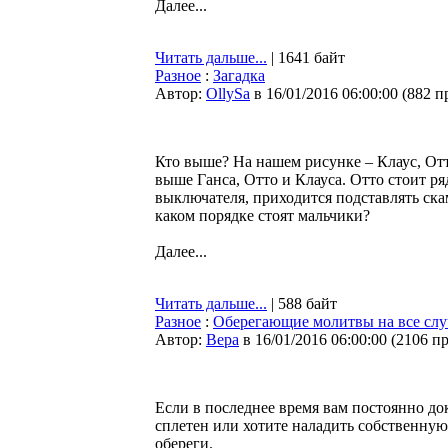
Далее...
Читать дальше...
| 1641 байт
Разное
:
Загадка
Автор:
OllySa
в 16/01/2016 06:00:00
(
882 п
Кто выше? На нашем рисунке – Клаус, От
выше Ганса, Отто и Клауса. Отто стоит ря
выключателя, приходится подставлять ска
каком порядке стоят мальчики?
Далее...
Читать дальше...
| 588 байт
Разное
:
Оберегающие молитвы на все сл
Автор:
Bepa
в 16/01/2016 06:00:00
(
2106 п
Если в последнее время вам постоянно до
сплетен или хотите наладить собственную
обереги.