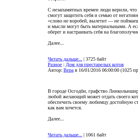
С незапамятных времен люди верили, что
смогут защитить себя и семью от негатив
«слово не воробей, вылетит — не поймаеш
и мысли могут быть материальными. А есл
оберег и настраивать себя на благополучи
Далее...
Читать дальше...
| 3725 байт
Разное
:
Дом для престарелых котов
Автор:
Bepa
в 16/01/2016 06:00:00
(
1025 п
В городе Осгодби, графство Линкольншир
любой желающий может отдать своего кот
обеспечить своему любимцу достойную ста
как вам хочется.
Далее...
Читать дальше...
| 1061 байт