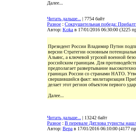
Далее...
Читать дальше...
| 7754 байт
Разное
:
Сокрушительная победа: Прибалт
Автор:
Koka
в 17/01/2016 06:30:00
(
3225 п
Президент России Владимир Путин подпи
версии Стратегии основным потенциальн
Альянс, а ключевой угрозой военной бе
российским границам. Для противодейств
предполагает развертывание высокотехн
границах России со странами НАТО. Утв
свершившийся факт: милитаризация Приба
делает этот регион объектом первого уда
Далее...
Читать дальше...
| 13242 байт
Разное
:
В перевале Дятлова туристы наш
Автор:
Bepa
в 17/01/2016 06:10:00
(
4177 п