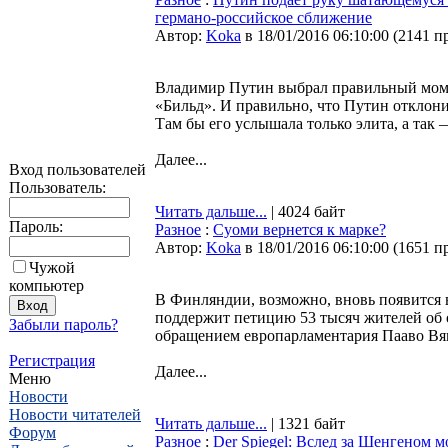
германо-российское сближение
Автор:
Koka
в 18/01/2016 06:10:00
(
2141 п
Владимир Путин выбрал правильный моме
«Бильд». И правильно, что Путин откло
Там бы его услышала только элита, а так 
Далее...
Вход пользователей
Пользователь:
Читать дальше...
| 4024 байт
Пароль:
Разное
:
Cуоми вернется к марке?
Автор:
Koka
в 18/01/2016 06:10:00
(
1651 п
Чужой
компьютер
В Финляндии, возможно, вновь появится в
поддержит петицию 53 тысяч жителей об о
Забыли пароль?
обращением европарламентария Пааво Вя
Регистрация
Далее...
Меню
Новости
Новости читателей
Читать дальше...
| 1321 байт
Форум
Разное
:
Der Spiegel: Вслед за Шенгеном м