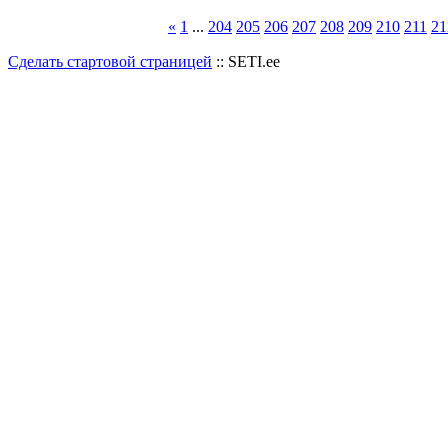
«
1
...
204
205
206
207
208
209
210
211
21
Сделать стартовой страницей
:: SETI.ee