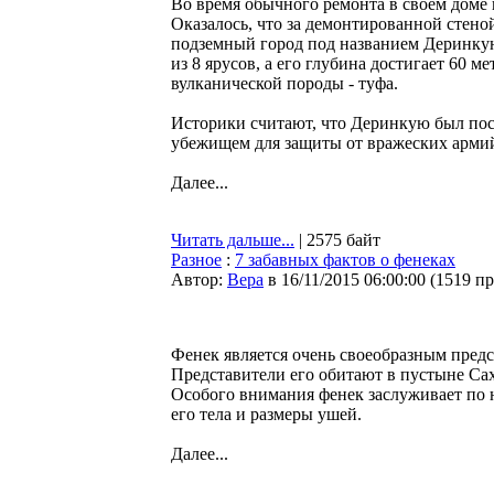
Во время обычного ремонта в своем доме 
Оказалось, что за демонтированной стено
подземный город под названием Деринкую
из 8 ярусов, а его глубина достигает 60 
вулканической породы - туфа.
Историки считают, что Деринкую был пост
убежищем для защиты от вражеских арми
Далее...
Читать дальше...
| 2575 байт
Разное
:
7 забавных фактов о фенеках
Автор:
Bepa
в 16/11/2015 06:00:00
(
1519 п
Фенек является очень своеобразным предст
Представители его обитают в пустыне Сах
Особого внимания фенек заслуживает по 
его тела и размеры ушей.
Далее...