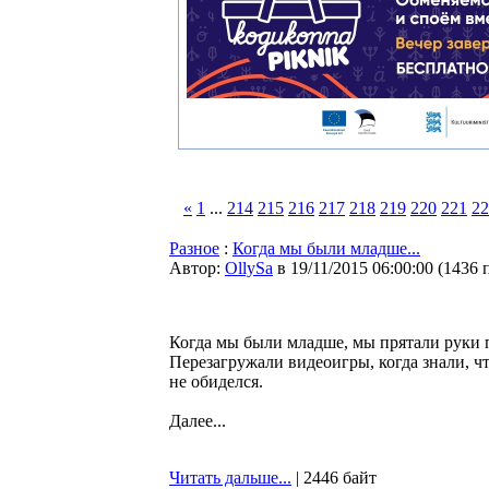
«
1
...
214
215
216
217
218
219
220
221
22
Разное
:
Когда мы были младше...
Автор:
OllySa
в 19/11/2015 06:00:00
(
1436 
Когда мы были младше, мы прятали руки п
Перезагружали видеоигры, когда знали, ч
не обиделся.
Далее...
Читать дальше...
| 2446 байт