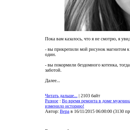
Пока вам казалось, что я не смотрю, я увид
- вы прикрепили мой рисунок магнитом к 
один.
- вы покормили бездомного котенка, тогд
заботой.
Далее...
Читать дальше...
| 2103 байт
Разное
:
Во время ремонта в доме мужчина
изменило историю!
Автор:
Bepa
в 16/11/2015 06:00:00
(
3130 п