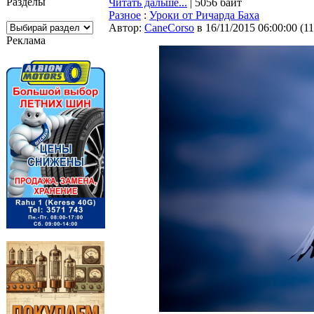
Разделы
Читать дальше...
| 5056 байт
Разное
:
Уроки от Ричарда Баха
Автор:
CaneCorso
в 16/11/2015 06:00:00
(
1
Реклама