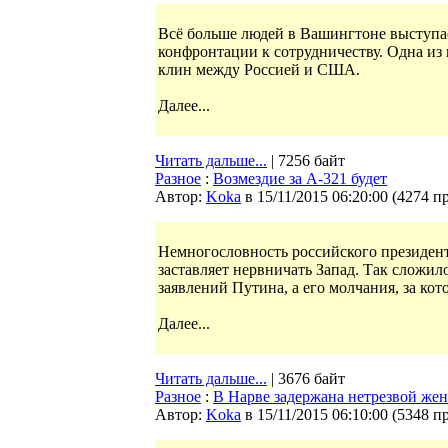
Всё больше людей в Вашингтоне выступае
конфронтации к сотрудничеству. Одна из
клин между Россией и США.
Далее...
Читать дальше...
| 7256 байт
Разное
:
Возмездие за А-321 будет
Автор:
Koka
в 15/11/2015 06:20:00
(
4274 п
Немногословность российского президент
заставляет нервничать Запад. Так сложил
заявлений Путина, а его молчания, за ко
Далее...
Читать дальше...
| 3676 байт
Разное
:
В Нарве задержана нетрезвой же
Автор:
Koka
в 15/11/2015 06:10:00
(
5348 п