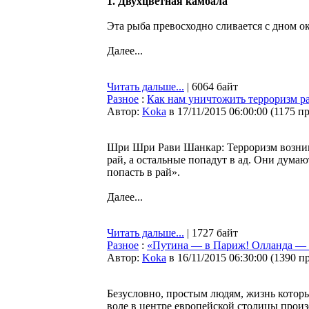
1. Двухцветная камбала
Эта рыба превосходно сливается с дном ок
Далее...
Читать дальше...
| 6064 байт
Разное
:
Как нам уничтожить терроризм р
Автор:
Koka
в 17/11/2015 06:00:00
(
1175 п
Шри Шри Рави Шанкар: Терроризм возникае
рай, а остальные попадут в ад. Они думаю
попасть в рай».
Далее...
Читать дальше...
| 1727 байт
Разное
:
«Путина — в Париж! Олланда — 
Автор:
Koka
в 16/11/2015 06:30:00
(
1390 п
Безусловно, простым людям, жизнь которых
воле в центре европейской столицы произ