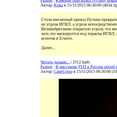
Разное
:
Кэмерон пригрозил Путину новым
Автор:
Koka
в 15/11/2015 06:30:00
(
4034 п
Столь внезапный приказ Путина прекрати
не угроза ИГИЛ, а угроза непосредственн
Великобритании открытую угрозу, что мо
хоть это маскируется под теракты ИГИЛ,
агентов в Египте.
Далее...
Читать дальше...
| 2512 байт
Разное
:
В массовом ДТП в России погиб 
Автор:
CaneCorso
в 15/11/2015 06:30:00
(
1