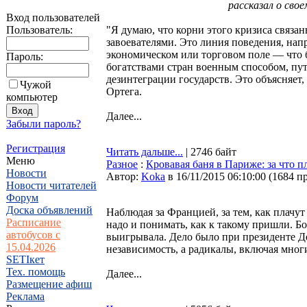
рассказал о сво
Вход пользователей
Пользователь:
"Я думаю, что корни этого кризиса связа
завоевателями. Это линия поведения, напр
экономическом или торговом поле — что 
Пароль:
богатствами стран военным способом, пут
дезинтеграции государств. Это объясняет
Чужой
Ортега.
компьютер
Далее...
Забыли пароль?
Регистрация
Читать дальше...
| 2746 байт
Меню
Разное
:
Кровавая баня в Париже: за что 
Новости
Автор:
Koka
в 16/11/2015 06:10:00
(
1684 п
Новости читателей
Форум
Доска объявлений
Наблюдая за Францией, за тем, как плачу
Расписание
надо и понимать, как к такому пришли. Б
автобусов с
выигрывала. Дело было при президенте Де
15.04.2026
независимость, а радикалы, включая мног
SETIкет
Тех. помощь
Далее...
Размещение афиш
Реклама