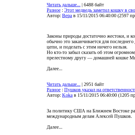
Читать дальше...
| 6488 байт
Разное
:
Этот медведь заметил кошку в сво
Автор:
Bepa
в 15/11/2015 06:40:00
(
2597 п
Законы природы достаточно жестоки, и ко
обычно это заканчивается для последнего
цепи, и поделать с этим ничего нельзя.
Но кто-то забыл сказать об этом огромно
прелестному другу — домашней кошке Mu
Далее...
Читать дальше...
| 2951 байт
Разное
:
Пушков указал на ответственнос
Автор:
Koka
в 15/11/2015 06:40:00
(
1205 п
За политику США на Ближнем Востоке рас
международным делам Алексей Пушков.
Далее...