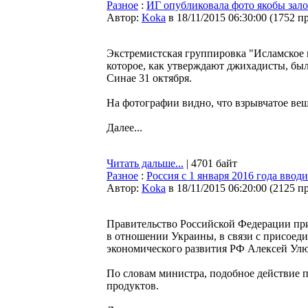
Разное
:
ИГ опубликовала фото якобы зал
Автор:
Koka
в 18/11/2015 06:30:00
(
1752 п
Экстремистская группировка "Исламское 
которое, как утверждают джихадисты, был
Синае 31 октября.
На фотографии видно, что взрывчатое вещ
Далее...
Читать дальше...
| 4701 байт
Разное
:
Россия с 1 января 2016 года вво
Автор:
Koka
в 18/11/2015 06:20:00
(
2125 п
Правительство Российской Федерации прин
в отношении Украины, в связи с присоед
экономического развития РФ Алексей Улю
По словам министра, подобное действие 
продуктов.