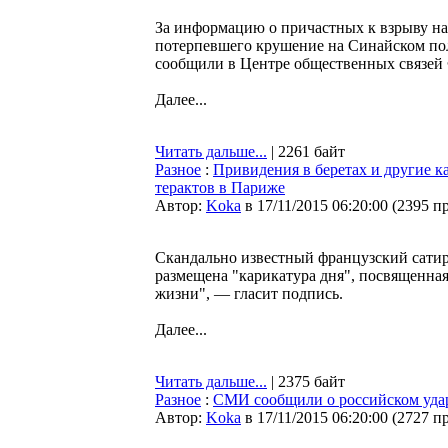
За информацию о причастных к взрыву на
потерпевшего крушение на Синайском пол
сообщили в Центре общественных связей
Далее...
Читать дальше...
| 2261 байт
Разное
:
Привидения в беретах и другие к
терактов в Париже
Автор:
Koka
в 17/11/2015 06:20:00
(
2395 п
Скандально известный французский сатир
размещена "карикатура дня", посвященна
жизни", — гласит подпись.
Далее...
Читать дальше...
| 2375 байт
Разное
:
СМИ сообщили о российском уда
Автор:
Koka
в 17/11/2015 06:20:00
(
2727 п