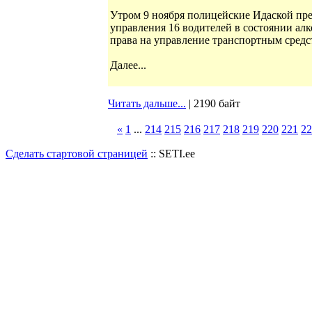
Утром 9 ноября полицейские Идаской пре
управления 16 водителей в состоянии алк
права на управление транспортным средс
Далее...
Читать дальше...
| 2190 байт
«
1
...
214
215
216
217
218
219
220
221
22
Сделать стартовой страницей
:: SETI.ee