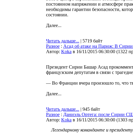
постоянном напряжении и атмосфере прак
необходимы гарантии безопасности, котор
состоянии.
Далее...
Читать дальше...
| 5719 байт
Разное
:
Асад об атаке на Париж: В Сирии 
Автор:
Koka
в 16/11/2015 06:30:00
(
1322 п
Президент Сирии Башар Асад прокоммент
французским депутатам в связи с трагедие
— Во Франции вчера произошло то, что тв
Далее...
Читать дальше...
| 945 байт
Разное
:
Даниэль Ортега: после Сирии С
Автор:
Koka
в 16/11/2015 06:30:00
(
1303 п
Легендарному команданте и президенту