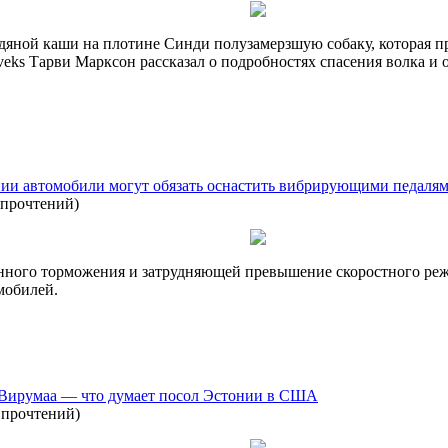
едяной каши на плотине Синди полузамерзшую собаку, которая 
veks Тарви Марксон рассказал о подробностях спасения волка 
ии автомобили могут обязать оснастить вибрирующими педалям
 прочтений
)
нного торможения и затрудняющей превышение скоростного режи
мобилей.
-Вирумаа — что думает посол Эстонии в США
 прочтений
)