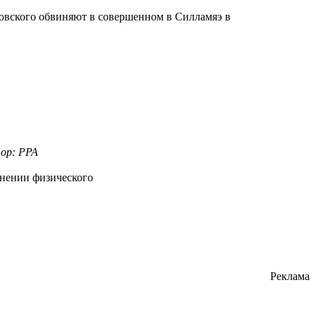
ровского обвиняют в совершенном в Силламяэ в
тор: PPA
енении физического
Реклама