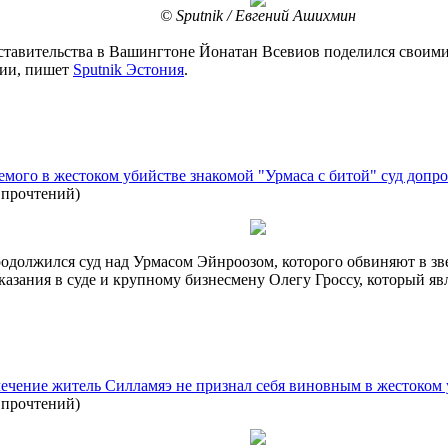
© Sputnik / Евгений Ашихмин
ставительства в Вашингтоне Йонатан Всевиов поделился своими
нии, пишет
Sputnik Эстония
.
ого в жестоком убийстве знакомой "Урмаса с битой" суд допро
 прочтений
)
родолжился суд над Урмасом Эйнроозом, которого обвиняют в з
оказания в суде и крупному бизнесмену Олегу Гроссу, который я
чение житель Силламяэ не признал себя виновным в жестоком 
 прочтений
)