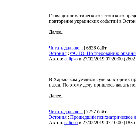
Глава дипломатического эстонского пред
повторение украинских событий в Эсто
Далее...
Читать дальше...
| 6836 байт
Эстония
:
ФОТО: По требованию обвиняем
Автор:
calipso
в 27/02/2019 07:20:00
(
2602
В Харьюском уездном суде во вторник п
назад. По этому делу пришлось давать п
Далее...
Читать дальше...
| 7757 байт
Эстония
:
Прошедший психиатрическое ле
Автор:
calipso
в 27/02/2019 07:10:00
(
1835