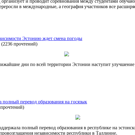
д организует и проводит соревнования между студентами обуча
ереросли в международные, а география участников все расширя
ависимости Эстонию ждет смена погоды
(
2236 прочтений
)
ближайшие дни по всей территории Эстонии наступит улучшени
 полный перевод образования на госязык
 прочтений
)
держала полный перевод образования в республике на эстонски
провозглашения независимости республики в Таллинне.