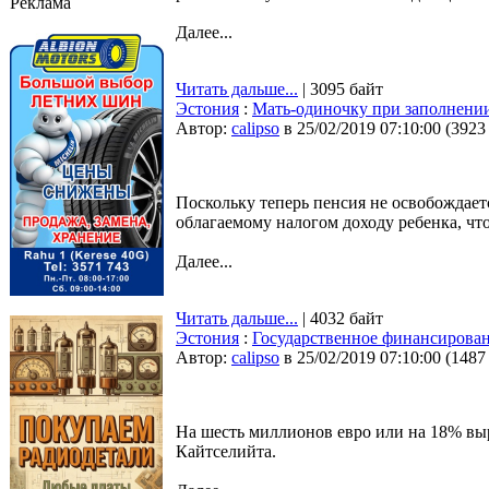
Реклама
Далее...
Читать дальше...
| 3095 байт
Эстония
:
Мать-одиночку при заполнени
Автор:
calipso
в 25/02/2019 07:10:00
(
3923
Поскольку теперь пенсия не освобождаетс
облагаемому налогом доходу ребенка, чт
Далее...
Читать дальше...
| 4032 байт
Эстония
:
Государственное финансирован
Автор:
calipso
в 25/02/2019 07:10:00
(
1487
На шесть миллионов евро или на 18% вы
Кайтселийта.