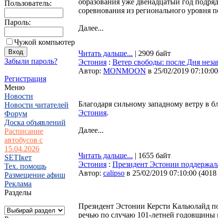
образования уже двенадцатый год подря
Пользователь:
соревнования из регионального уровня п
Пароль:
Далее...
Чужой компьютер
Читать дальше...
| 2909 байт
Забыли пароль?
Эстония
:
Ветер свободы: после Дня нез
Автор:
MONMOON
в 25/02/2019 07:10:00
Регистрация
Меню
Новости
Благодаря сильному западному ветру в 
Новости читателей
Эстония
.
Форум
Доска объявлений
Далее...
Расписание
автобусов с
15.04.2026
Читать дальше...
| 1655 байт
SETIкет
Эстония
:
Президент Эстонии поддержала
Тех. помощь
Автор:
calipso
в 25/02/2019 07:10:00
(
4018
Размещение афиш
Реклама
Разделы
Президент Эстонии Керсти Кальюлайд под
речью по случаю 101-летней годовщины 