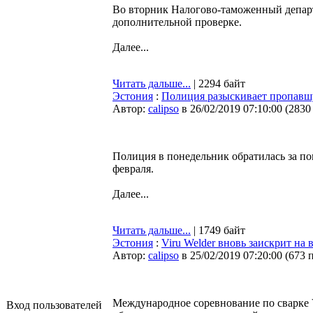
Во вторник Налогово-таможенный департ
дополнительной проверке.
Далее...
Читать дальше...
| 2294 байт
Эстония
:
Полиция разыскивает пропавш
Автор:
calipso
в 26/02/2019 07:10:00
(
2830
Полиция в понедельник обратилась за по
февраля.
Далее...
Читать дальше...
| 1749 байт
Эстония
:
Viru Welder вновь заискрит на
Автор:
calipso
в 25/02/2019 07:20:00
(
673 
Международное соревнование по сварке
Вход пользователей