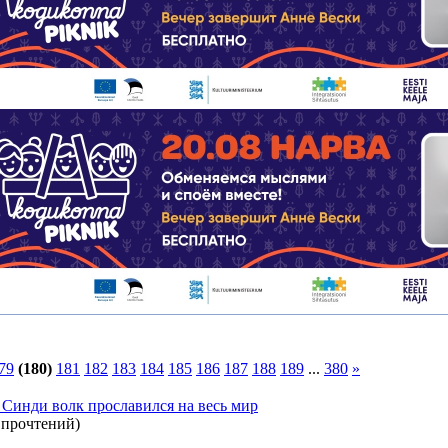
79
(180)
181
182
183
184
185
186
187
188
189
...
380
»
Синди волк прославился на весь мир
 прочтений
)