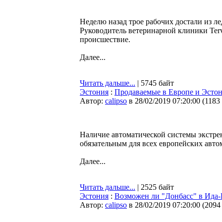
Неделю назад трое рабочих достали из л
Руководитель ветеринарной клиники Ter
происшествие.
Далее...
Читать дальше...
| 5745 байт
Эстония
:
Продаваемые в Европе и Эстон
Автор:
calipso
в 28/02/2019 07:20:00
(
1183
Наличие автоматической системы экстре
обязательным для всех европейских авто
Далее...
Читать дальше...
| 2525 байт
Эстония
:
Возможен ли "Донбасс" в Ида
Автор:
calipso
в 28/02/2019 07:20:00
(
2094