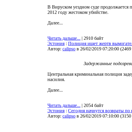
В Вируском уездном суде продолжается п
2012 году жестоком убийстве.
Далее...
Читать дальше...
| 2910 байт
Эстония
:
Полиция ищет жертв вымогате
Автор:
calipso
в 26/02/2019 07:20:00
(
2469
Задержанные подозрева
Центральная криминальная полиция заде
насилия.
Далее...
Читать дальше...
| 2054 байт
Эстония
:
Сегодня начнутся возвраты по
Автор:
calipso
в 26/02/2019 07:10:00
(
3150