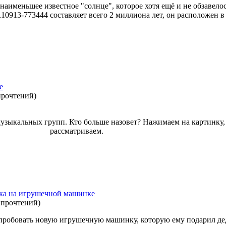
аименьшее известное "солнце", которое хотя ещё и не обзавелос
 110913-773444 составляет всего 2 миллиона лет, он расположен 
е
прочтений
)
музыкальных групп. Кто больше назовет? Нажимаем на картинку,
рассматриваем.
нка на игрушечной машинке
 прочтений
)
робовать новую игрушечную машинку, которую ему подарил деду