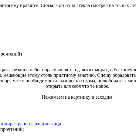
тия ему нравятся. Сначала он из-за стекла смотрел на то, как ле
прочтений
)
рцать звездное небо, поразмышлять о далеких мирах, о бесконечн
, мешающие этому столь приятному занятию. Спешу обрадовать в
 говоря уже о необходимости выходить из дома, полюбоваться м
открыть для себя что то новое.
Нажимаем на картинку и заходим.
 в мире трансплантации лица
 прочтений
)