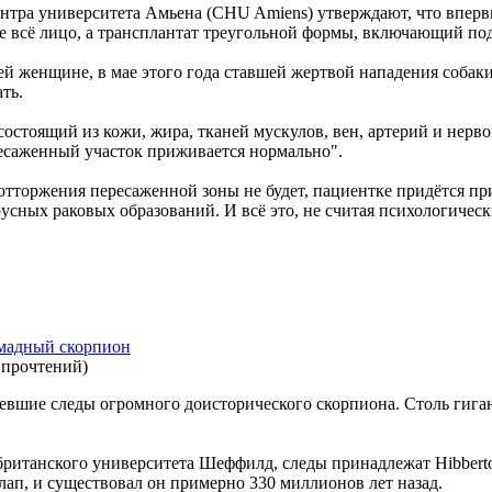
нтра университета Амьена (CHU Amiens) утверждают, что вперв
е всё лицо, а трансплантат треугольной формы, включающий под
ей женщине, в мае этого года ставшей жертвой нападения собак
ть.
стоящий из кожи, жира, тканей мускулов, вен, артерий и нерво
ресаженный участок приживается нормально".
о отторжения пересаженной зоны не будет, пациентке придётся 
усных раковых образований. И всё это, не считая психологическ
мадный скорпион
 прочтений
)
шие следы огромного доисторического скорпиона. Столь гиган
британского университета Шеффилд, следы принадлежат Hibberto
 лап, и существовал он примерно 330 миллионов лет назад.