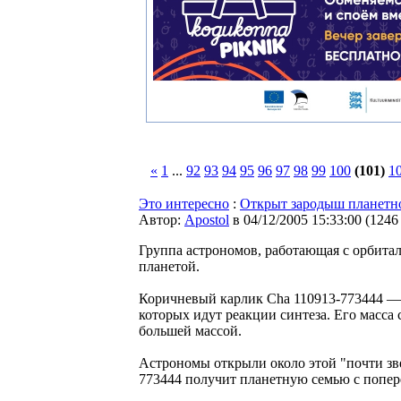
«
1
...
92
93
94
95
96
97
98
99
100
(101)
1
Это интересно
:
Открыт зародыш планетно
Автор:
Apostol
в 04/12/2005 15:33:00
(
1246
Группа астрономов, работающая с орбитал
планетой.
Коричневый карлик Cha 110913-773444 —
которых идут реакции синтеза. Его масса
большей массой.
Астрономы открыли около этой "почти зве
773444 получит планетную семью с попер