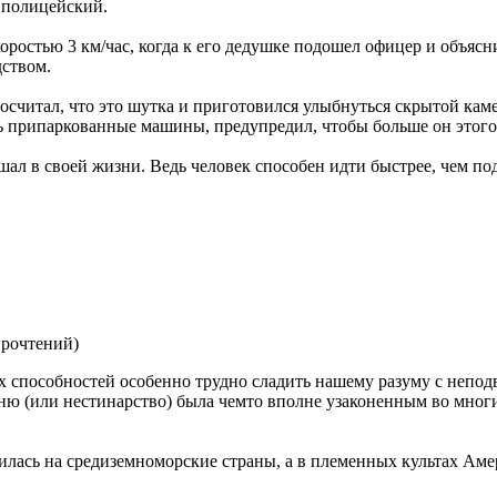
 полицейский.
оростью 3 км/час, когда к его дедушке подошел офицер и объяснил
дством.
считал, что это шутка и приготовился улыбнуться скрытой каме
 припаркованные машины, предупредил, чтобы больше он этого н
ышал в своей жизни. Ведь человек способен идти быстрее, чем 
прочтений
)
 способностей особенно трудно сладить нашему разуму с непо
гню (или нестинарство) была чемто вполне узаконенным во мно
илась на средиземноморские страны, а в племенных культах Аме