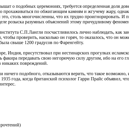
ышат о подобных церемониях, требуется определенная доля дов
но прохаживаться по обжигающим камням и жгучему жару, одна
это, столь многочисленны, что их трудно проигнорировать. И п
 деле розыска разумных объяснений этому причудливому феномен
института С.П.Лангли посчастливилось лично наблюдать, как з
 чтобы проверить, насколько он горяч, то оказалось, что он мож
 была свыше 1200 градусов по Фаренгейту.
ре, Индия, присутствовал при нестинарских прогулках исламско
сть факира передавать свою негорючую силу другим, ибо на его г
ив никаких повреждений.
и ничего подобного, отказываются верить, что такое возможно, и 
935 года, когда британский психолог Гарри Прайс объявил, чт
интерес.
прочтений
)