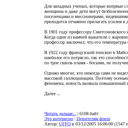
Для западных ученых, которые впервые сл
женщины и даже дети могут безболезнен
поселенцами и миссионерами, видевшими 
приходится отчаянно прилагать усилия в
В 1901 году профессору Смитсоновского 
Когда один из камней выкатили с жаровни,
профессор заключил, что его температура
В 1922 году французский епископ в Майсо
наиболее его потрясло, так это способно
по трое сквозь пламя - босыми, не получ
Однако многие, кто никогда сами не видел
массовой галлюцинации. Поэтому осенью 1
феномена, новость вызвала повышенный 
Далее ...
Читать дальше...
| 6108 байт
Это интересно
:
Ценителям флеш
Автор:
UFFO
в 03/12/2005 16:06:00
(
1547 