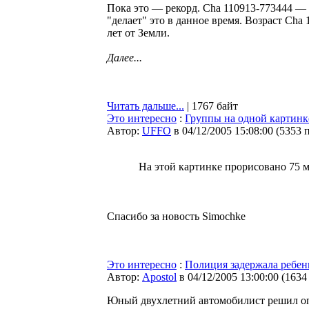
Пока это — рекорд. Cha 110913-773444 — н
"делает" это в данное время. Возраст Cha
лет от Земли.
Далее...
Читать дальше...
| 1767 байт
Это интересно
:
Группы на одной картинк
Автор:
UFFO
в 04/12/2005 15:08:00
(
5353 
На этой картинке прорисовано 75 
Спасибо за новость Simochke
Это интересно
:
Полиция задержала ребе
Автор:
Apostol
в 04/12/2005 13:00:00
(
1634
Юный двухлетний автомобилист решил оп