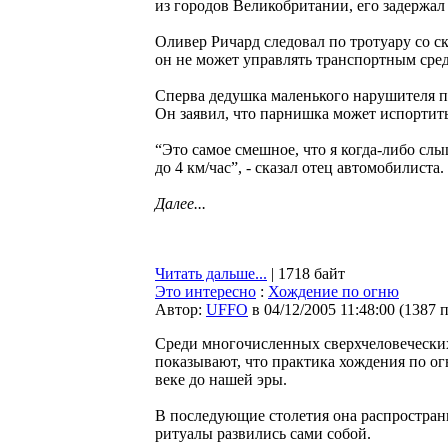
из городов Великобритании, его задержал
Оливер Ричард следовал по тротуару со ск
он не может управлять транспортным сре
Сперва дедушка маленького нарушителя по
Он заявил, что парнишка может испортить
“Это самое смешное, что я когда-либо сл
до 4 км/час”, - сказал отец автомобилиста.
Далее...
Читать дальше...
| 1718 байт
Это интересно
:
Хождение по огню
Автор:
UFFO
в 04/12/2005 11:48:00
(
1387 
Среди многочисленных сверхчеловеческих
показывают, что практика хождения по о
веке до нашей эры.
В последующие столетия она распростран
ритуалы развились сами собой.