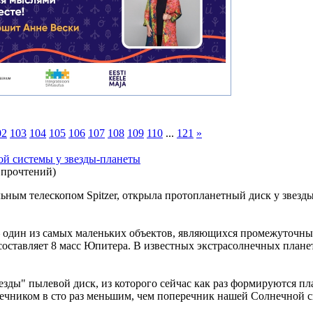
02
103
104
105
106
107
108
109
110
...
121
»
й системы у звезды-планеты
 прочтений
)
ьным телескопом Spitzer, открыла протопланетный диск у звезды
 один из самых маленьких объектов, являющихся промежуточны
 составляет 8 масс Юпитера. В известных экстрасолнечных плане
зды" пылевой диск, из которого сейчас как раз формируются пла
ечником в сто раз меньшим, чем поперечник нашей Солнечной 