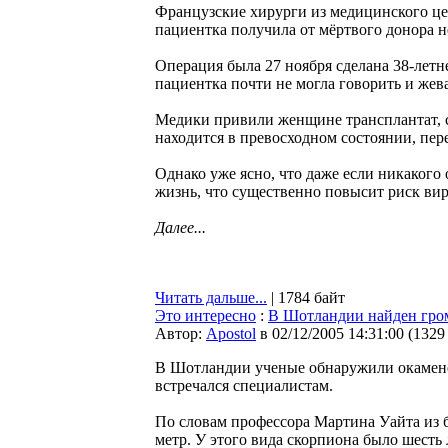
Французские хирурги из медицинского це
пациентка получила от мёртвого донора н
Операция была 27 ноября сделана 38-летн
пациентка почти не могла говорить и жева
Медики привили женщине трансплантат, со
находится в превосходном состоянии, пе
Однако уже ясно, что даже если никаког
жизнь, что существенно повысит риск вир
Далее...
Читать дальше...
| 1784 байт
Это интересно
:
В Шотландии найден гро
Автор:
Apostol
в 02/12/2005 14:31:00
(
1329
В Шотландии ученые обнаружили окаменев
встречался специалистам.
По словам профессора Мартина Уайта из 
метр. У этого вида скорпиона было шесть