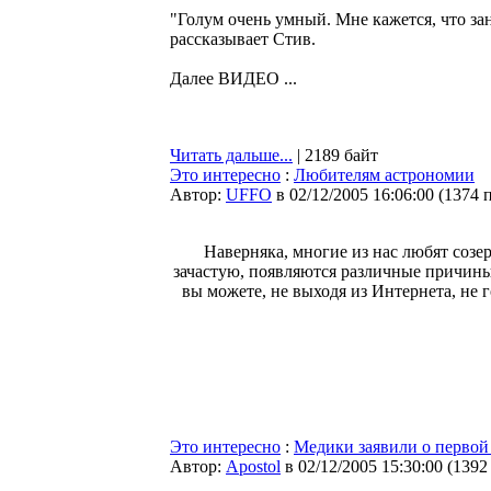
"Голум очень умный. Мне кажется, что заня
рассказывает Стив.
Далее ВИДЕО ...
Читать дальше...
| 2189 байт
Это интересно
:
Любителям астрономии
Автор:
UFFO
в 02/12/2005 16:06:00
(
1374 
Наверняка, многие из нас любят созе
зачастую, появляются различные причины
вы можете, не выходя из Интернета, не
Это интересно
:
Медики заявили о первой
Автор:
Apostol
в 02/12/2005 15:30:00
(
1392