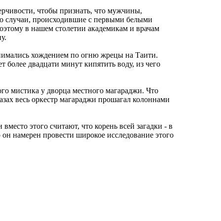
ерчивости, чтобы признать, что мужчины,
ко случаи, происходившие с первыми белыми
оэтому в нашем столетии академикам и врачам
у.
анимались хождением по огню жрецы на Таити.
ет более двадцати минут кипятить воду, из чего
го мистика у дворца местного магараджи. Что
лазах весь оркестр магараджи прошагал колоннами
вместо этого считают, что корень всей загадки - в
о он намерен провести широкое исследование этого