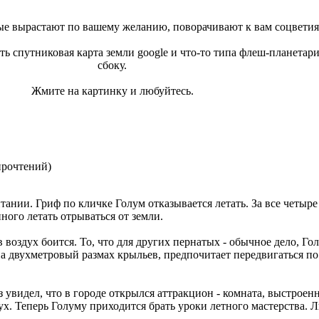
ые вырастают по вашему желанию, поворачивают к вам соцветия
есть спутниковая карта земли google и что-то типа флеш-планета
сбоку.
Жмите на картинку и любуйтесь.
прочтений
)
тании. Гриф по кличке Голум отказывается летать. За все четыре
ного летать отрываться от земли.
в воздух боится. То, что для других пернатых - обычное дело, Го
на двухметровый размах крыльев, предпочитает передвигаться по 
 увидел, что в городе открылся аттракцион - комната, выстроен
. Теперь Голуму приходится брать уроки летного мастерства. 