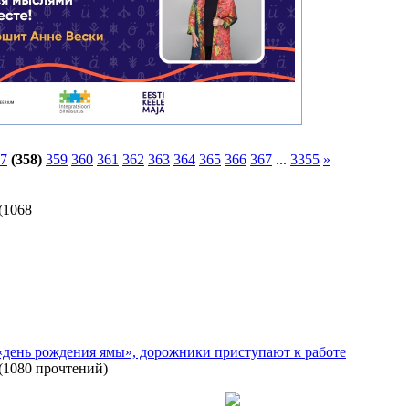
7
(358)
359
360
361
362
363
364
365
366
367
...
3355
»
(
1068
«день рождения ямы», дорожники приступают к работе
(
1080 прочтений
)