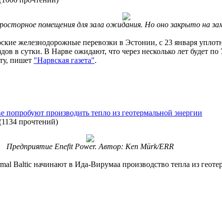
росторное помещения для зала ожидания. Но оно закрыто на за
рские железнодорожные перевозки в Эстонии, с 23 января упло
дов в сутки. В Нарве ожидают, что через несколько лет будет по 
рту, пишет
"Нарвская газета"
.
ве попробуют производить тепло из геотермальной энергии
(
1134 прочтений
)
Предприятие Enefit Power. Автор: Ken Mürk/ERR
rmal Baltic начинают в Ида-Вирумаа производство тепла из геот