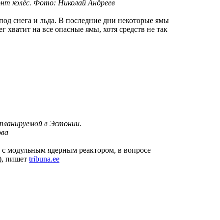
нт колёс. Фото: Николай Андреев
под снега и льда. В последние дни некоторые ямы
г хватит на все опасные ямы, хотя средств не так
планируемой в Эстонии.
ова
 с модульным ядерным реактором, в вопросе
), пишет
tribuna.ee