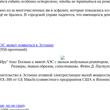
ится ездить особенно осторожно, чтобы не тратиться на ремо
жно из-за многочисленных ям в асфальте, которые показались из-
щё не брались. В городской управе надеются, что имеющихся дене
АЭС может появиться в Эстонии
(
958 прочтений
)
ру" близ Таллина и макет АЭС с малым модульным реактором, 
Размеры, таким образом, сопоставимы. Фото Д. Пастух
роительство в Эстонии атомной электростанции малой мощности
RX-300 от GE Hitachi (совместного предприятия США и Японии
ше, но не сразу
(
1006 прочтений
)