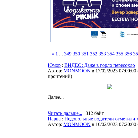
«
1
...
349
350
351
352
353
354
355
356
35
Юмор
:
ВИДЕО: Даже в горло пересохло
Автор:
MONMOON
в 17/02/2023 07:00:00
прочтений
)
Далее...
Читать дальше...
| 312 байт
Нарва
:
Недовольные водители отметили 
Автор:
MONMOON
в 16/02/2023 07:20:00