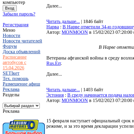
компьютер
Далее...
Забыли пароль?
Читать дальше...
| 1846 байт
Регистрация
Нарва
:
В Нарве отметили 34-ю годовщину
Меню
Автор:
MONMOON
в 15/02/2023 07:20:00
Новости
Новости читателей
Форум
В Нарве отметил
Доска объявлений
Расписание
Ветераны афганской войны в среду возло
автобусов с
Rus.Err
.
15.04.2026
SETIкет
Далее...
Тех. помощь
Размещение афиш
Реклама
Читать дальше...
| 1403 байт
Разделы
Эстония
:
В среду начинается подача нало
Автор:
MONMOON
в 15/02/2023 07:20:00
Реклама
15 февраля наступает официальный срок н
режиме, и за это время декларации успели