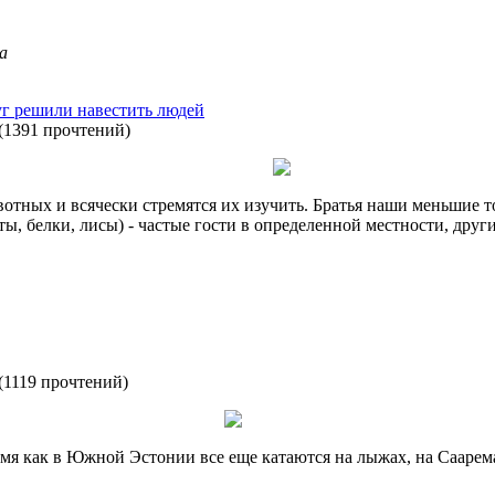
a
уг решили навестить людей
(
1391 прочтений
)
отных и всячески стремятся их изучить. Братья наши меньшие т
ты, белки, лисы) - частые гости в определенной местности, друг
(
1119 прочтений
)
емя как в Южной Эстонии все еще катаются на лыжах, на Саарем