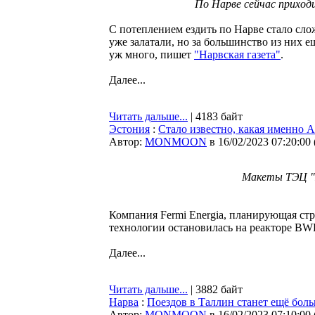
По Нарве сейчас приход
С потеплением ездить по Нарве стало сло
уже залатали, но за большинство из них е
уж много, пишет
"Нарвская газета"
.
Далее...
Читать дальше...
| 4183 байт
Эстония
:
Стало известно, какая именно 
Автор:
MONMOON
в 16/02/2023 07:20:00
Макеты ТЭЦ "И
Компания Fermi Energia, планирующая ст
технологии остановилась на реакторе BW
Далее...
Читать дальше...
| 3882 байт
Нарва
:
Поездов в Таллин станет ещё боль
Автор:
MONMOON
в 16/02/2023 07:10:00