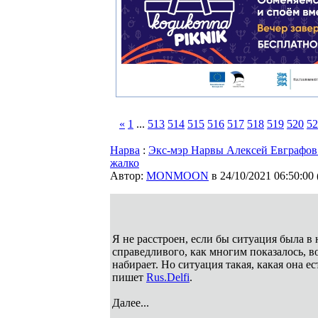
«
1
...
513
514
515
516
517
518
519
520
52
Нарва
:
Экс-мэр Нарвы Алексей Евграфов:
жалко
Автор:
MONMOON
в 24/10/2021 06:50:00
Я не расстроен, если бы ситуация была в 
справедливого, как многим показалось, в
набирает. Но ситуация такая, какая она е
пишет
Rus.Delfi
.
Далее...