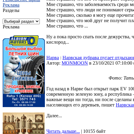
Мне страшно, что заболеваемость среди мо
Реклама
Мне страшно, что люди не понимают серье
Разделы
Мне страшно, сколько я могу еще прочитат
Мне страшно, что мой друг не получит пла
Мне страшно, что ...
Реклама
Ну а пока просто спать после дежурства, ч
кислород...
Нарва
:
Нарвская дубрава пугает отдыха
Автор:
MONMOON
в 23/10/2021 07:10:00
Фото: Тать
Год назад в Нарве был открыт парк EV 10
современную зеленую зону, а республика 
важные вещи ни тогда, ни после сделаны в
населяющих его деревьев, пишет
Нарвская
Далее...
Читать дальше...
| 10155 байт