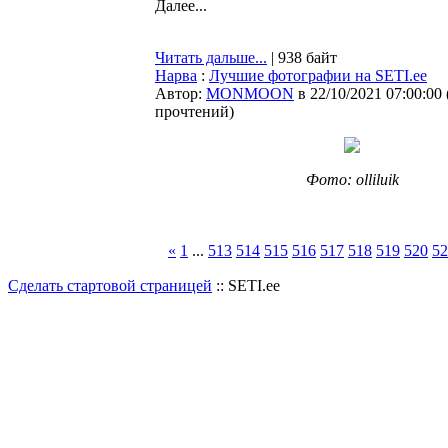
Далее...
Читать дальше...
| 938 байт
Нарва
:
Лучшие фотографии на SETI.ee
Автор:
MONMOON
в 22/10/2021 07:00:00
прочтений
)
Фото: olliluik
«
1
...
513
514
515
516
517
518
519
520
52
Сделать стартовой страницей
:: SETI.ee