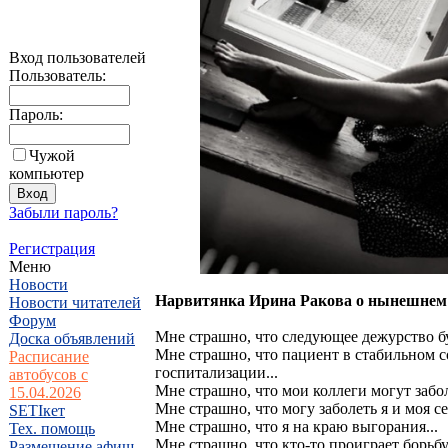
Вход пользователей
Пользователь:
Пароль:
Чужой
компьютер
Забыли пароль?
Регистрация
Меню
Новости
Нарвитянка Ирина Ракова о нынешнем 
Новости читателей
Форум
Мне страшно, что следующее дежурство бу
Доска объявлений
Мне страшно, что пациент в стабильном со
Расписание
госпитализации...
автобусов с
Мне страшно, что мои коллеги могут забол
15.04.2026
Мне страшно, что могу заболеть я и моя се
SETIкет
Мне страшно, что я на краю выгорания...
Тех. помощь
Мне страшно, что кто-то проиграет борьбу 
Размещение афиш