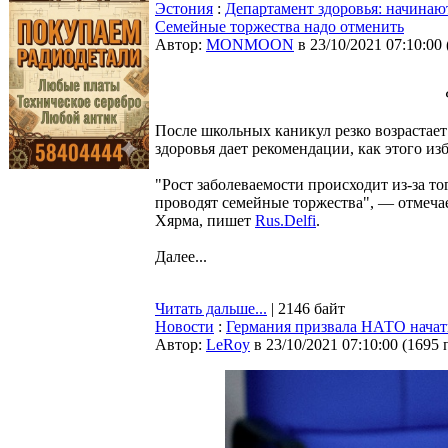
Эстония
:
Департамент здоровья: начинают
Семейные торжества надо отменить
Автор:
MONMOON
в 23/10/2021 07:10:00
После школьных каникул резко возрастае
здоровья дает рекомендации, как этого из
"Рост заболеваемости происходит из-за то
проводят семейные торжества", — отмеча
Хярма, пишет
Rus.Delfi
.
Далее...
Читать дальше...
| 2146 байт
Новости
:
Германия призвала НАТО начат
Автор:
LeRoy
в 23/10/2021 07:10:00
(
1695 