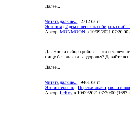
Далее...
Читать дальше...
| 2712 байт
Эстония
:
Идем в лес: как собирать грибы 
Автор:
MONMOON
в 10/09/2021 07:20:00
Для многих сбор грибов — это и увлечени
пищу без риска для здоровья? Давайте вс
Далее...
Читать дальше...
| 9461 байт
Это интересно
:
Пережившая травлю в шко
Автор:
LeRoy
в 10/09/2021 07:20:00
(
1683 