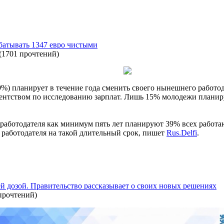
батывать 1347 евро чистыми
(
1701 прочтений
)
) планирует в течение года сменить своего нынешнего работод
гентством по исследованию зарплат. Лишь 15% молодежи планир
 работодателя как минимум пять лет планируют 39% всех работ
 работодателя на такой длительный срок, пишет
Rus.Delfi
.
ей дозой. Правительство рассказывает о своих новых решениях
прочтений
)