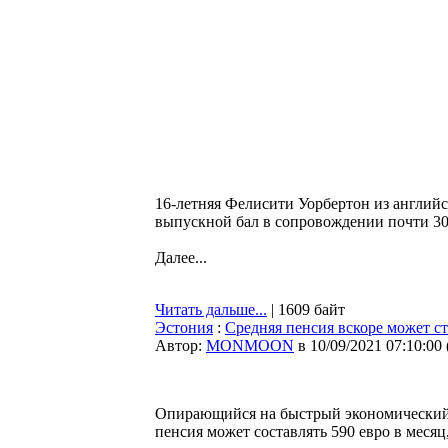
16-летняя Фелисити Уорбертон из англий
выпускной бал в сопровождении почти 30
Далее...
Читать дальше...
| 1609 байт
Эстония
:
Средняя пенсия вскоре может ст
Автор:
MONMOON
в 10/09/2021 07:10:00
Опирающийся на быстрый экономический р
пенсия может составлять 590 евро в меся