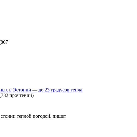
(
807
дных в Эстонии — до 23 градусов тепла
(
782 прочтений
)
стонии теплой погодой, пишет