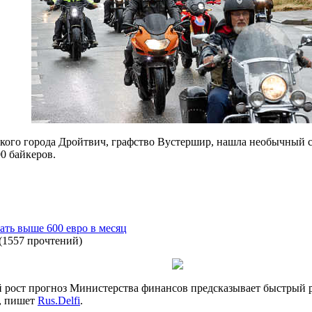
ского города Дройтвич, графство Вустершир, нашла необычный с
0 байкеров.
ать выше 600 евро в месяц
(
1557 прочтений
)
ост прогноз Министерства финансов предсказывает быстрый ро
ц, пишет
Rus.Delfi
.