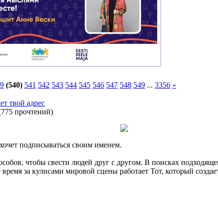
9
(540)
541
542
543
544
545
546
547
548
549
...
3356
»
ет твой адрес
(
775 прочтений
)
е хочет подписываться своим именем.
особов, чтобы свести людей друг с другом. В поисках подходящ
 время за кулисами мировой сцены работает Тот, который создае