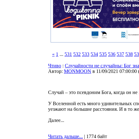
«
1
...
531
532
533
534
535
536
537
538
53
Чтиво
:
Случайности не случайны: Бог зна
Автор:
MONMOON
в 11/09/2021 07:00:00
Случай – это псевдоним Бога, когда он н
У Вселенной есть много удивительных сп
уезжают на большие расстояния. И в то же
Далее...
Читать дальше...
| 1774 байт