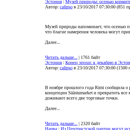
Эстония
:
Музей природы: осенью кормить
Автор:
calipso
в 23/10/2017 07:30:00
(
851 п
Музей природы напоминает, что осенью п
что благие намерения человека могут при
Далее...
Читать дальше...
| 1761 байт
Эстония
:
Конец эпохи: к декабрю в Эстон
Автор:
calipso
в 23/10/2017 07:30:00
(
1500 
В ноябре прошлого года Rimi сообщила о
концепции Säästumarket и превратить все 
доживают всего две торговые точки.
Далее...
Читать дальше...
| 2320 байт
Нарва
:
Из Центристской партии могут ис