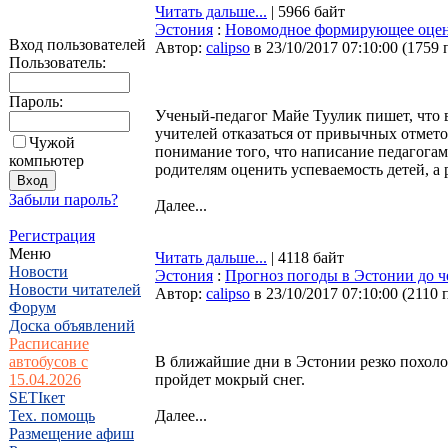
Читать дальше...
| 5966 байт
Эстония
:
Новомодное формирующее оценив
Вход пользователей
Автор:
calipso
в 23/10/2017 07:10:00
(
1759 
Пользователь:
Пароль:
Ученый-педагог Майе Туулик пишет, что в
учителей отказаться от привычных отмет
Чужой
понимание того, что написание педагога
компьютер
родителям оценить успеваемость детей, а
Забыли пароль?
Далее...
Регистрация
Меню
Читать дальше...
| 4118 байт
Новости
Эстония
:
Прогноз погоды в Эстонии до че
Новости читателей
Автор:
calipso
в 23/10/2017 07:10:00
(
2110 
Форум
Доска объявлений
Расписание
автобусов с
В ближайшие дни в Эстонии резко похоло
15.04.2026
пройдет мокрый снег.
SETIкет
Тех. помощь
Далее...
Размещение афиш