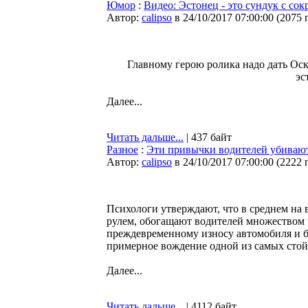
Юмор
:
Видео: Эстонец - это сундук с со
Автор:
calipso
в 24/10/2017 07:00:00
(
2075 
Главному герою ролика надо дать Оск
эс
Далее...
Читать дальше...
| 437 байт
Разное
:
Эти привычки водителей убивают
Автор:
calipso
в 24/10/2017 07:00:00
(
2222 
Психологи утверждают, что в среднем на 
рулем, обогащают водителей множеством 
преждевременному износу автомобиля и б
примерное вождение одной из самых сто
Далее...
Читать дальше...
| 4112 байт