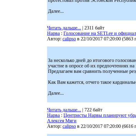
протестовал против Эстонской Республик
Далее...
Читать дальше...
| 2311 байт
Нарва
:
Голосование на SETI.ee и официа
Автор:
calipso
в 22/10/2017 07:20:00
(
5863 
За несколько дней до итогового голосова
участие в опросе об их предпочтениях на
Предлагаем вам сравнить полученные рез
Как Вам кажется, отчего такое кардинал
Далее...
Читать дальше...
| 722 байт
Нарва
:
Центристы Нарвы планируют убра
Алексея Мяги
Автор:
calipso
в 22/10/2017 07:20:00
(
6616 