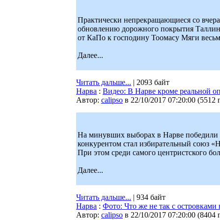
Практически непрекращающиеся со вчераш
обновлению дорожного покрытия Таллинн
от КаПо к господину Тоомасу Мяги весьм
Далее...
Читать дальше...
| 2093 байт
Нарва
:
Видео: В Нарве кроме реальной о
Автор:
calipso
в 22/10/2017 07:20:00
(
5512 
На минувших выборах в Нарве победили 
конкурентом стал избирательный союз «Н
При этом среди самого центристского бо
Далее...
Читать дальше...
| 934 байт
Нарва
:
Фото: Что же не так с островками
Автор:
calipso
в 22/10/2017 07:20:00
(
8404 