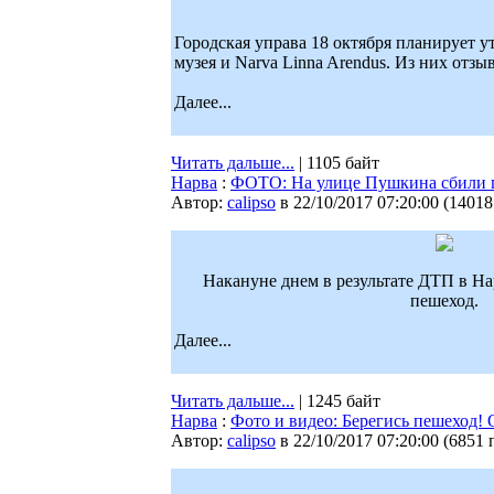
Городская управа 18 октября планирует 
музея и Narva Linna Arendus. Из них отз
Далее...
Читать дальше...
| 1105 байт
Нарва
:
ФОТО: На улице Пушкина сбили
Автор:
calipso
в 22/10/2017 07:20:00
(
14018
Накануне днем в результате ДТП в Н
пешеход.
Далее...
Читать дальше...
| 1245 байт
Нарва
:
Фото и видео: Берегись пешеход
Автор:
calipso
в 22/10/2017 07:20:00
(
6851 