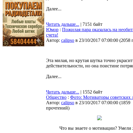
Далее...
Читать дальше...
| 7151 байт
Юмор
:
Пожилая пара оказалась на необит
счета!
Автор:
calipso
в 23/10/2017 07:00:00
(
2058 
Эта милая, но крутая шутка точно украсит
действительности, но она поистине потр
Далее...
Читать дальше...
| 1552 байт
Общество
:
Фото: Мотиваторы советских 
Автор:
calipso
в 23/10/2017 07:00:00
(
1859
прочтений
)
Что вы знаете о мотивации? Умели 