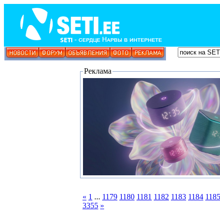
Реклама
«
1
...
1179
1180
1181
1182
1183
1184
118
3355
»