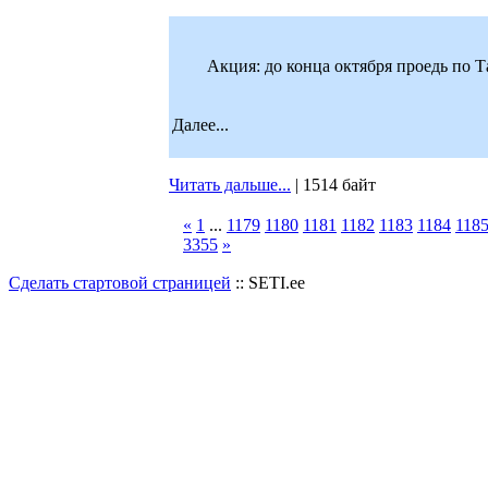
Акция: до конца октября проедь по 
Далее...
Читать дальше...
| 1514 байт
«
1
...
1179
1180
1181
1182
1183
1184
118
3355
»
Сделать стартовой страницей
:: SETI.ee