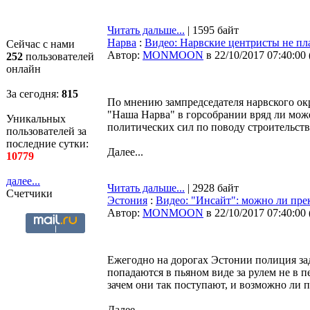
Читать дальше...
| 1595 байт
Нарва
:
Видео: Нарвские центристы не п
Сейчас с нами
Автор:
MONMOON
в 22/10/2017 07:40:00
252
пользователей
онлайн
За сегодня:
815
По мнению зампредседателя нарвского ок
"Наша Нарва" в горсобрании вряд ли може
Уникальных
политических сил по поводу строительств
пользователей за
последние сутки:
Далее...
10779
далее...
Читать дальше...
| 2928 байт
Счетчики
Эстония
:
Видео: "Инсайт": можно ли пре
Автор:
MONMOON
в 22/10/2017 07:40:00
Ежегодно на дорогах Эстонии полиция за
попадаются в пьяном виде за рулем не в п
зачем они так поступают, и возможно ли 
Далее...