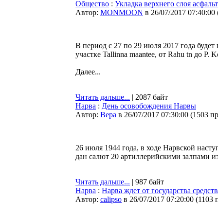
Общество
:
Укладка верхнего слоя асфаль
Автор:
MONMOON
в 26/07/2017 07:40:00
В период с 27 по 29 июля 2017 года будет
участке Tallinna maantee, от Rahu tn до P. Ke
Далее...
Читать дальше...
| 2087 байт
Нарва
:
День осовобождения Нарвы
Автор:
Bepa
в 26/07/2017 07:30:00
(
1503 п
26 июля 1944 года, в ходе Нарвской наст
дан салют 20 артиллерийскими залпами из
Читать дальше...
| 987 байт
Нарва
:
Нарва ждет от государства средст
Автор:
calipso
в 26/07/2017 07:20:00
(
1103 