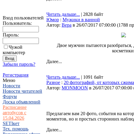
Читать дальше...
| 2828 байт
Вход пользователей
Юмор
:
Мужики в ванной
Пользователь:
Автор:
Bepa
в 26/07/2017 07:00:00
(
1788 п
Пароль:
Двое мужчин пытаются разобраться, 
Чужой
косметики
компьютер
Далее...
Забыли пароль?
Регистрация
Читать дальше...
| 1091 байт
Меню
Разное
:
20 фотографий, от которых сжима
Новости
Автор:
MONMOON
в 26/07/2017 07:00:00
Новости читателей
Форум
Доска объявлений
Расписание
автобусов с
Предлагаем вам 20 фото, события на кото
15.04.2026
моментов, но и простых сторонних наблю
SETIкет
Тех. помощь
Далее...