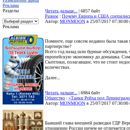
Размещение афиш
Реклама
Разделы
Читать дальше...
| 6857 байт
Разное
:
Почему Европа и США сцепились 
Автор:
MONMOON
в 25/07/2017 07:30:00
Реклама
Помните, еще совсем недавно была такая
партнерстве?
Всего год назад шли бурные обсуждения,
европейскую экономику до донышка. Сомн
Скептики, полагавшие, что не стоит недо
количествах.
Далее...
Читать дальше...
| 6984 байт
Общество
:
«Танки Рейха под Ленинградо
Автор:
MONMOON
в 25/07/2017 07:30:00
Бывший глава внешней разведки ГДР Верн
отношении России ничем не отличается о