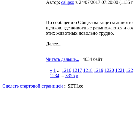
Автор:
calipso
в 24/07/2017 07:20:00
(
1135 
По сообщению Общества защиты животных
щенков, где животные размножаются и со
этих животных довольно трудно.
Далее...
Читать дальше...
| 4634 байт
«
1
...
1216
1217
1218
1219
1220
1221
122
1234
...
3355
»
Сделать стартовой страницей
:: SETI.ee