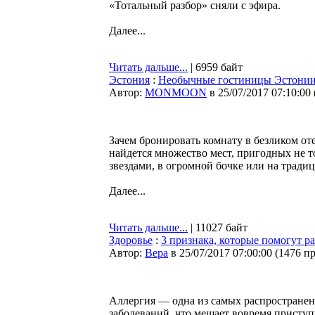
«Тотальный разбор» сняли с эфира.
Далее...
Читать дальше...
| 6959 байт
Эстония
:
Необычные гостиницы Эстони
Автор:
MONMOON
в 25/07/2017 07:10:00
Зачем бронировать комнату в безликом о
найдется множество мест, пригодных не то
звездами, в огромной бочке или на тради
Далее...
Читать дальше...
| 11027 байт
Здоровье
:
3 признака, которые помогут р
Автор:
Bepa
в 25/07/2017 07:00:00
(
1476 п
Аллергия — одна из самых распространен
заболеваний, что мешает вовремя присту