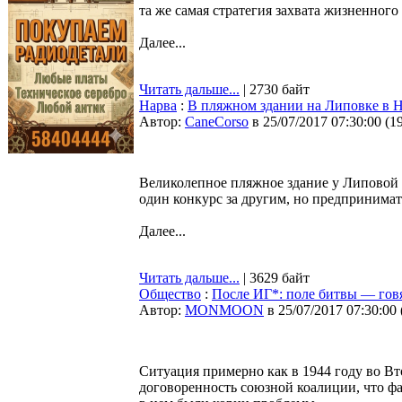
та же самая стратегия захвата жизненного
Далее...
Читать дальше...
| 2730 байт
Нарва
:
В пляжном здании на Липовке в На
Автор:
CaneCorso
в 25/07/2017 07:30:00
(
1
Великолепное пляжное здание у Липовой я
один конкурс за другим, но предпринимат
Далее...
Читать дальше...
| 3629 байт
Общество
:
После ИГ*: поле битвы — гов
Автор:
MONMOON
в 25/07/2017 07:30:00
Ситуация примерно как в 1944 году во Вто
договоренность союзной коалиции, что ф