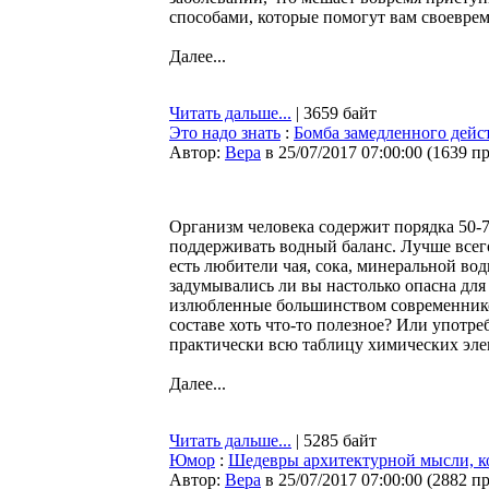
способами, которые помогут вам своевре
Далее...
Читать дальше...
| 3659 байт
Это надо знать
:
Бомба замедленного дейс
Автор:
Bepa
в 25/07/2017 07:00:00
(
1639 п
Организм человека содержит порядка 50-
поддерживать водный баланс. Лучше всег
есть любители чая, сока, минеральной вод
задумывались ли вы настолько опасна для
излюбленные большинством современников
составе хоть что-то полезное? Или употр
практически всю таблицу химических эл
Далее...
Читать дальше...
| 5285 байт
Юмор
:
Шедевры архитектурной мысли, ко
Автор:
Bepa
в 25/07/2017 07:00:00
(
2882 п