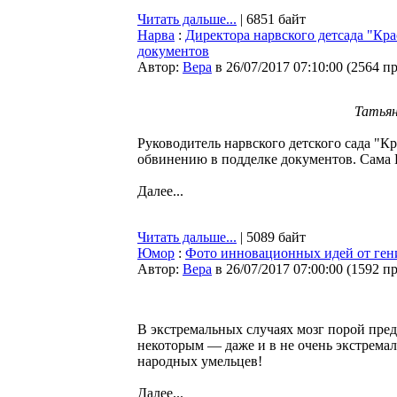
Читать дальше...
| 6851 байт
Нарва
:
Директора нарвского детсада "Кра
документов
Автор:
Bepa
в 26/07/2017 07:10:00
(
2564 п
Татьян
Руководитель нарвского детского сада "К
обвинению в подделке документов. Сама К
Далее...
Читать дальше...
| 5089 байт
Юмор
:
Фото инновационных идей от гени
Автор:
Bepa
в 26/07/2017 07:00:00
(
1592 п
В экстремальных случаях мозг порой пре
некоторым — даже и в не очень экстрема
народных умельцев!
Далее...