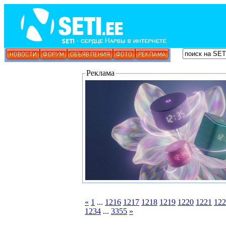
Реклама
«
1
...
1216
1217
1218
1219
1220
1221
122
1234
...
3355
»