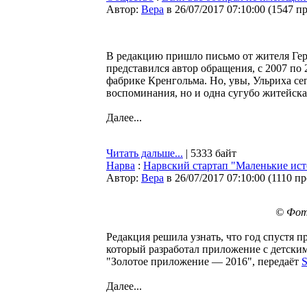
Автор:
Bepa
в 26/07/2017 07:10:00
(
1547 п
В редакцию пришло письмо от жителя Гер
представился автор обращения, с 2007 по 
фабрике Кренгольма. Но, увы, Ульриха се
воспоминания, но и одна сугубо житейска
Далее...
Читать дальше...
| 5333 байт
Нарва
:
Нарвский стартап "Маленькие ист
Автор:
Bepa
в 26/07/2017 07:10:00
(
1110 п
© Фото
Редакция решила узнать, что год спустя 
который разработал приложение с детски
"Золотое приложение — 2016", передаёт
S
Далее...