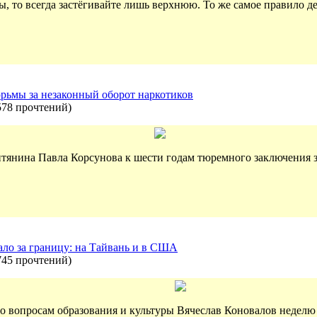
 то всегда застёгивайте лишь верхнюю. То же самое правило д
рьмы за незаконный оборот наркотиков
578 прочтений
)
тянина Павла Корсунова к шести годам тюремного заключения з
ало за границу: на Тайвань и в США
745 прочтений
)
о вопросам образования и культуры Вячеслав Коновалов недел