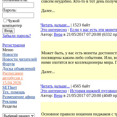
совсем неудобно. Кто-то в тот день получ
Пароль:
Далее...
Чужой
Читать дальше...
| 1523 байт
компьютер
Это интересно
:
Если у вас есть эти монет
Автор:
Bepa
в 21/05/2017 07:20:00
(
6332 п
Забыли пароль?
Регистрация
Меню
Может быть, у вас есть монеты достоинс
Новости
посвящены каким-либо событиям. Или, во
Новости читателей
ними охотятся все коллекционеры мира. П
Форум
Доска объявлений
Далее...
Расписание
автобусов с
15.04.2026
Читать дальше...
| 4565 байт
SETIкет
Это интересно
:
История нижней пуговицы 
Тех. помощь
Автор:
Bepa
в 21/05/2017 07:20:00
(
4049 п
Размещение афиш
Реклама
Разделы
Основное правило ношения пиджаков с тр