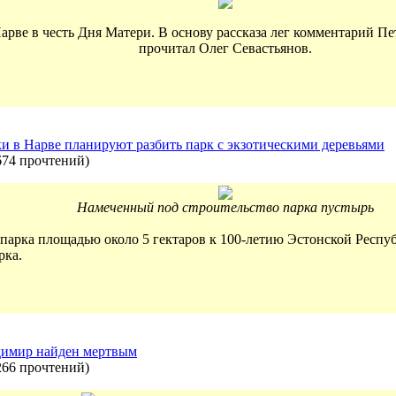
арве в честь Дня Матери. В основу рассказа лег комментарий Пет
прочитал Олег Севастьянов.
и в Нарве планируют разбить парк с экзотическими деревьями
674 прочтений
)
Намеченный под строительство парка пустырь
 парка площадью около 5 гектаров к 100-летию Эстонской Респуб
рка.
димир найден мертвым
266 прочтений
)