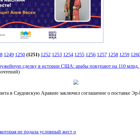
8
1249
1250
(1251)
1252
1253
1254
1255
1256
1257
1258
1259
126
ужейную сделку в истории США: арабы покупают на 110 млрд.
рочтений
)
ита в Саудовскую Аравию заключил соглашение о поставке Эр-Р
которая не подала условный жест о