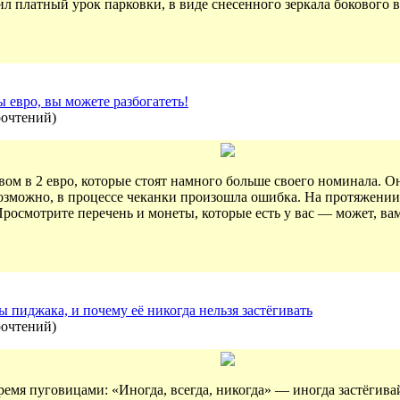
ил платный урок парковки, в виде снесенного зеркала бокового в
ы евро, вы можете разбогатеть!
рочтений
)
твом в 2 евро, которые стоят намного больше своего номинала
зможно, в процессе чеканки произошла ошибка. На протяжении м
росмотрите перечень и монеты, которые есть у вас — может, вам
пиджака, и почему её никогда нельзя застёгивать
рочтений
)
емя пуговицами: «Иногда, всегда, никогда» — иногда застёгива