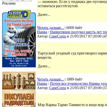
— нижнюю. Если у пиджака две пуговицы,
Реклама
оставаться расстёгнутой.
Далее...
Читать дальше...
| 6000 байт
Нарва
:
Нарвитянин получил шесть лет тю
Автор:
CaneCorso
в 21/05/2017 07:20:00
(
4
Тартуский уездный суд приговорил нарви
веществ.
Далее...
Читать дальше...
| 1889 байт
Нарва
:
Почти все руководство Нарвы уех
Автор:
CaneCorso
в 21/05/2017 07:20:00
(
3
Мэр Нарвы Тармо Таммисте и вице-мэр п