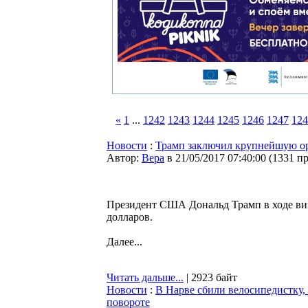
«
1
...
1242
1243
1244
1245
1246
1247
124
Новости
:
Трамп заключил крупнейшую ор
Автор:
Bepa
в 21/05/2017 07:40:00
(
1331 п
Президент США Дональд Трамп в ходе виз
долларов.
Далее...
Читать дальше...
| 2923 байт
Новости
:
В Нарве сбили велосипедистку, 
повороте