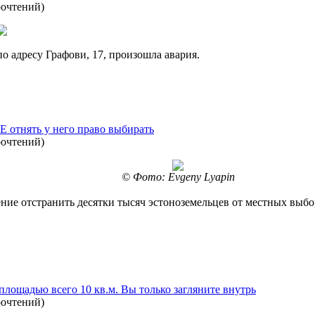
рочтений
)
по адресу Графови, 17, произошла авария.
E отнять у него право выбирать
рочтений
)
© Фото: Evgeny Lyapin
ение отстранить десятки тысяч эстоноземельцев от местных выб
лощадью всего 10 кв.м. Вы только загляните внутрь
рочтений
)