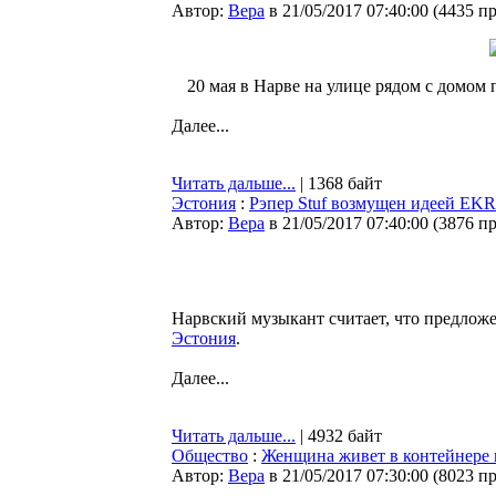
Автор:
Bepa
в 21/05/2017 07:40:00
(
4435 п
20 мая в Нарве на улице рядом с домом 
Далее...
Читать дальше...
| 1368 байт
Эстония
:
Рэпер Stuf возмущен идеей EKR
Автор:
Bepa
в 21/05/2017 07:40:00
(
3876 п
Нарвский музыкант считает, что предлож
Эстония
.
Далее...
Читать дальше...
| 4932 байт
Общество
:
Женщина живет в контейнере п
Автор:
Bepa
в 21/05/2017 07:30:00
(
8023 п