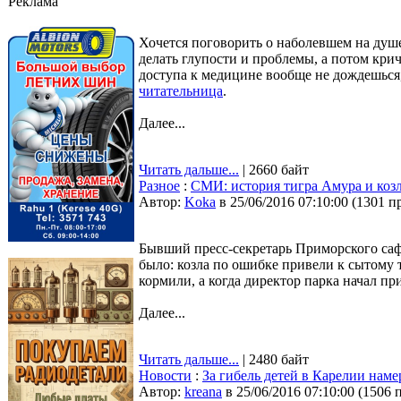
Реклама
Хочется поговорить о наболевшем на душе
делать глупости и проблемы, а потом крич
доступа к медицине вообще не дождешься,
читательница
.
Далее...
Читать дальше...
| 2660 байт
Разное
:
СМИ: история тигра Амура и козл
Автор:
Koka
в 25/06/2016 07:10:00
(
1301 п
Бывший пресс-секретарь Приморского саф
было: козла по ошибке привели к сытому т
кормили, а когда директор парка начал пр
Далее...
Читать дальше...
| 2480 байт
Новости
:
За гибель детей в Карелии нам
Автор:
kreana
в 25/06/2016 07:10:00
(
1506 