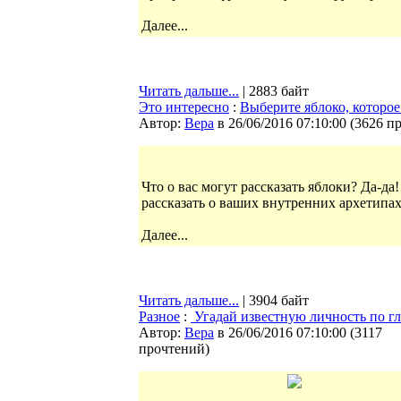
Далее...
Читать дальше...
| 2883 байт
Это интересно
:
Выберите яблоко, которое 
Автор:
Bepa
в 26/06/2016 07:10:00
(
3626 п
Что о вас могут рассказать яблоки? Да-да
рассказать о ваших внутренних архетипах
Далее...
Читать дальше...
| 3904 байт
Разное
:
Угадай известную личность по гл
Автор:
Bepa
в 26/06/2016 07:10:00
(
3117
прочтений
)