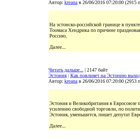
Автор:
kreana
в 26/06/2016 07:20:00
(
2915 
На эстонско-российской границе в пункт
Тоомаса Хендрика по причине празднован
Россию.
Далее...
Читать дальше...
| 2147 байт
Эстония
:
Как повлияет на Эстонию выхо
Автор:
kreana
в 26/06/2016 07:20:00
(
2953 
Эстония и Великобритания в Евросоюзе п
усилению свободной торговли, по полити
Эстония, уменьшится, пишет депутат Евр
Далее...