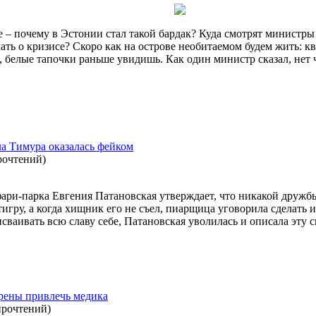
 – почему в Эстонии стал такой бардак? Куда смотрят министры 
ать о кризисе? Скоро как на острове необитаемом будем жить: к
 белые тапочки раньше увидишь. Как один министр сказал, нет 
а Тимура оказалась фейком
рочтений
)
ари-парка Евгения Патановская утверждает, что никакой дружб
игру, а когда хищник его не съел, пиарщица уговорила сделать 
исваивать всю славу себе, Патановская уволилась и описала эту 
ерены привлечь медика
прочтений
)