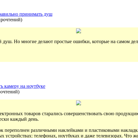
правильно принимать душ
прочтений
)
й душ. Но многие делают простые ошибки, которые на самом де
ь камеру на ноутбуке
рочтений
)
ектронных товаров старались совершенствовать свою продукцию
ески каждый день.
ок переполнен различными наклейками и пластиковыми накладка
х устройствах: телефонах, ноутбуках и даже телевизорах. Что 