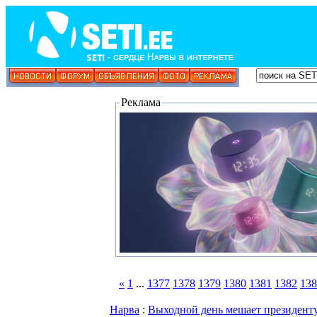
Реклама
«
1
...
1377
1378
1379
1380
1381
1382
138
Нарва
:
Выходной день мешает президенту