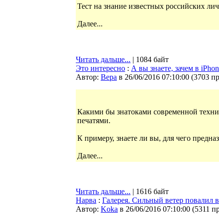
Тест на знание известных российских лич
Далее...
Читать дальше...
| 1084 байт
Это интересно
:
А вы знаете, зачем в iPh
Автор:
Bepa
в 26/06/2016 07:10:00
(
3703 п
Какими бы знатоками современной техники
печатями.
К примеру, знаете ли вы, для чего предн
Далее...
Читать дальше...
| 1616 байт
Нарва
:
Галерея. Сильный ветер повалил в
Автор:
Koka
в 26/06/2016 07:10:00
(
5311 п