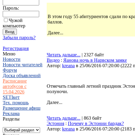
Пароль:
В этом году 55 абитуриентов сдали по к
Чужой
баллов.
компьютер
Далее...
Забыли пароль?
Регистрация
Меню
Читать дальше...
| 2327 байт
Новости
Видео
:
Яанова ночь в Нарвском замке
Новости читателей
Автор:
kreana
в 25/06/2016 07:20:00
(
2222 
Форум
Доска объявлений
Расписание
Отмечать главный летний праздник Эстони
автобусов с
полуночи.
15.04.2026
SETIкет
Далее...
Тех. помощь
Размещение афиш
Реклама
Читать дальше...
| 863 байт
Разделы
Эстония
:
Почему в Эстонии бардак?
Автор:
kreana
в 25/06/2016 07:20:00
(
2183 