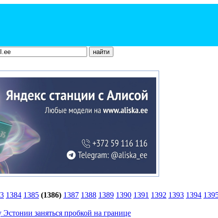
3
1384
1385
(1386)
1387
1388
1389
1390
1391
1392
1393
1394
139
 Эстонии заняться пробкой на границе