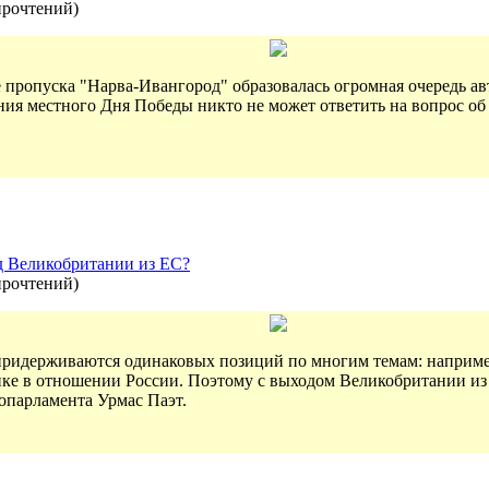
прочтений
)
е пропуска "Нарва-Ивангород" образовалась огромная очередь 
ия местного Дня Победы никто не может ответить на вопрос об 
д Великобритании из ЕС?
прочтений
)
ридерживаются одинаковых позиций по многим темам: например,
ке в отношении России. Поэтому с выходом Великобритании из
опарламента Урмас Паэт.