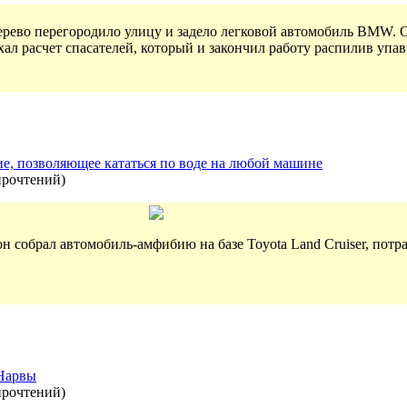
ерево перегородило улицу и задело легковой автомобиль BMW. 
ал расчет спасателей, который и закончил работу распилив упавш
е, позволяющее кататься по воде на любой машине
прочтений
)
собрал автомобиль-амфибию на базе Toyota Land Cruiser, потрат
 Нарвы
прочтений
)