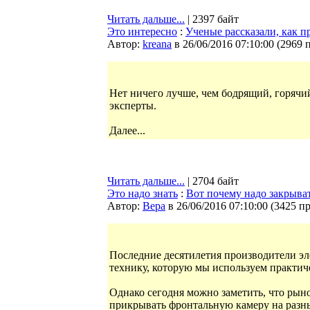
Читать дальше...
| 2397 байт
Это интересно
:
Ученые рассказали, как 
Автор:
kreana
в 26/06/2016 07:10:00
(
2969 
Нет ничего лучше, чем бодрящий, горячи
эксперты.
Далее...
Читать дальше...
| 2704 байт
Это надо знать
:
Вот почему надо закрыват
Автор:
Bepa
в 26/06/2016 07:10:00
(
3425 п
Последние десятилетия производители эл
технику, которую мы используем практич
Однако сегодня можно заметить, что рын
прикрывать фронтальную камеру на разны