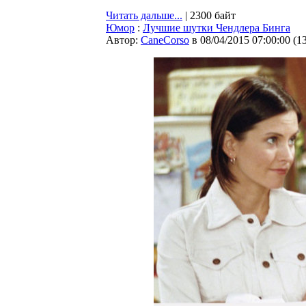
Читать дальше...
| 2300 байт
Юмор
:
Лучшие шутки Чендлера Бинга
Автор:
CaneCorso
в 08/04/2015 07:00:00
(
1