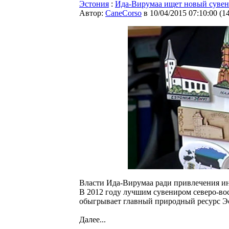
Эстония
:
Ида-Вирумаа ищет новый сувен
Автор:
CaneCorso
в 10/04/2015 07:10:00
(
1
Власти Ида-Вирумаа ради привлечения и
В 2012 году лучшим сувениром северо-во
обыгрывает главный природный ресурс Эс
Далее...