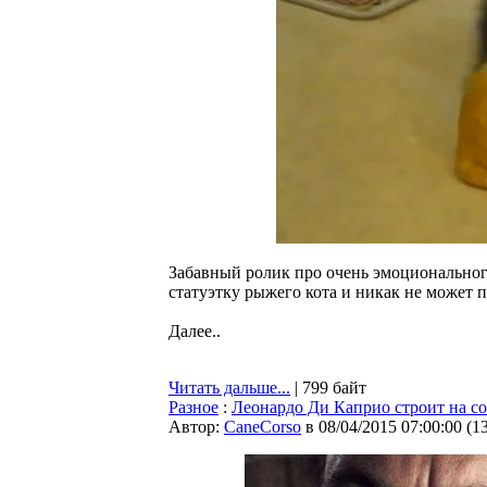
Забавный ролик про очень эмоционального
статуэтку рыжего кота и никак не может п
Далее..
Читать дальше...
| 799 байт
Разное
:
Леонардо Ди Каприо строит на со
Автор:
CaneCorso
в 08/04/2015 07:00:00
(
1