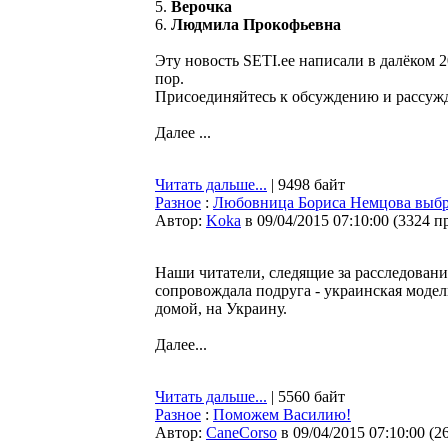
5.
Верочка
6.
Людмила Прокофьевна
Эту новость SETI.ee написали в далёком 2
пор.
Присоединяйтесь к обсуждению и рассуж
Далее ...
Читать дальше...
| 9498 байт
Разное
:
Любовница Бориса Немцова выбро
Автор:
Koka
в 09/04/2015 07:10:00
(
3324 п
Наши читатели, следящие за расследован
сопровождала подруга - украинская модел
домой, на Украину.
Далее...
Читать дальше...
| 5560 байт
Разное
:
Поможем Василию!
Автор:
CaneCorso
в 09/04/2015 07:10:00
(
2