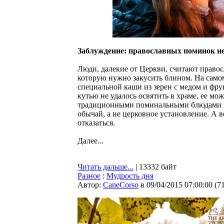
Заблуждение: православных поминок не
Люди, далекие от Церкви, считают право
которую нужно закусить блином. На само
специальной каши из зерен с медом и фрук
кутью не удалось освятить в храме, ее мо
традиционными поминальными блюдами яв
обычай, а не церковное установление. А 
отказаться.
Далее...
Читать дальше...
| 13332 байт
Разное
:
Мудрость дня
Автор:
CaneCorso
в 09/04/2015 07:00:00
(
7