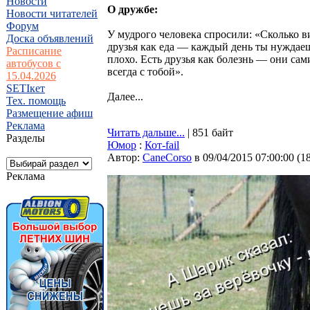
Новости
О дружбе:
Новости читателей
Форум
У мудрого человека спросили: «Сколько 
Доска объявлений
друзья как еда — каждый день ты нуждаешь
Расписание
плохо. Есть друзья как болезнь — они сам
автобусов с
всегда с тобой».
15.04.2026
SETIкет
Далее...
Тех. помощь
Размещение афиш
Реклама
Читать дальше...
| 851 байт
Разделы
Юмор
:
Кот-fail
Автор:
CaneCorso
в 09/04/2015 07:00:00
(
1
Реклама