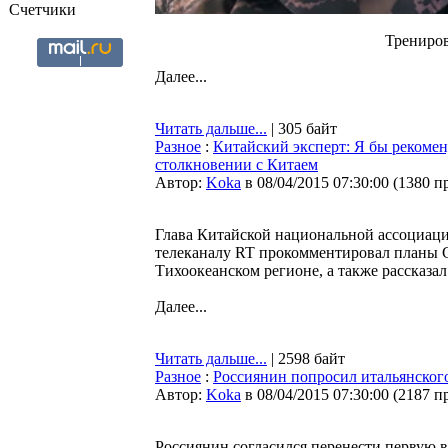
Счетчики
Трениров
Далее...
Читать дальше...
| 305 байт
Разное
:
Китайский эксперт: Я бы рекоме
столкновении с Китаем
Автор:
Koka
в 08/04/2015 07:30:00
(
1380 п
Глава Китайской национальной ассоциац
телеканалу RT прокомментировал планы С
Тихоокеанском регионе, а также рассказа
Далее...
Читать дальше...
| 2598 байт
Разное
:
Россиянин попросил итальянского
Автор:
Koka
в 08/04/2015 07:30:00
(
2187 п
Россиянин согласился перенести первую 