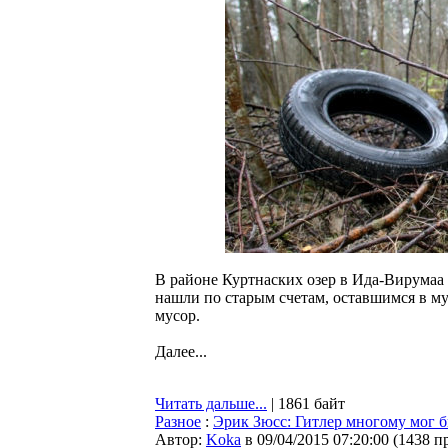
В районе Куртнаских озер в Ида-Вирумаа
нашли по старым счетам, оставшимся в му
мусор.
Далее...
Читать дальше...
| 1861 байт
Разное
:
Эрик Зюсс: Гитлер многому мог 
Автор:
Koka
в 09/04/2015 07:20:00
(
1438 п