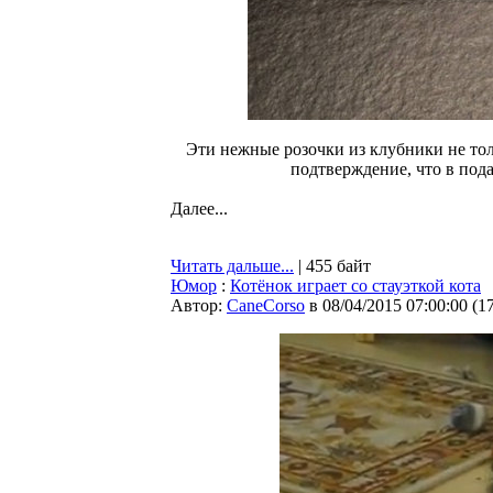
Эти нежные розочки из клубники не тол
подтверждение, что в пода
Далее...
Читать дальше...
| 455 байт
Юмор
:
Котёнок играет со стауэткой кота
Автор:
CaneCorso
в 08/04/2015 07:00:00
(
1