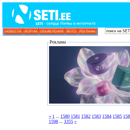
Реклама
«
1
...
1580
1581
1582
1583
1584
1585
158
1598
...
3355
»