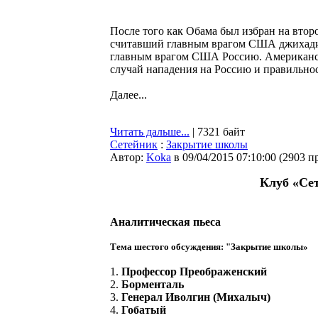
После того как Обама был избран на втор
считавший главным врагом США джихадизм
главным врагом США Россию. Американски
случай нападения на Россию и правильно
Далее...
Читать дальше...
| 7321 байт
Сетейник
:
Закрытие школы
Автор:
Koka
в 09/04/2015 07:10:00
(
2903 п
Клуб «Се
Аналитическая пьеса
Тема шестого обсуждения: "Закрытие школы»
1.
Профессор Преображенский
2.
Борменталь
3.
Генерал Иволгин (Михалыч)
4.
Гобатый