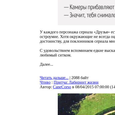
У каждого персонажа сериала «Друзья» ест
остроумие. Хотя окружающие не всегда о
достоинству, для поклонников сериала м
С удовольствием вспоминаем едкие выска
любимый ситком.
Далее...
Читать дальше...
| 2088 байт
Чтиво
:
Притча: Лабиринт жизни
Автор:
CaneCorso
в 08/04/2015 07:00:00
(
1