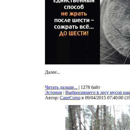
Далее...
Читать дальше...
| 1278 байт
Эстония
:
Выбросившего в лесу мусор на
Автор:
CaneCorso
в 09/04/2015 07:40:00
(
1