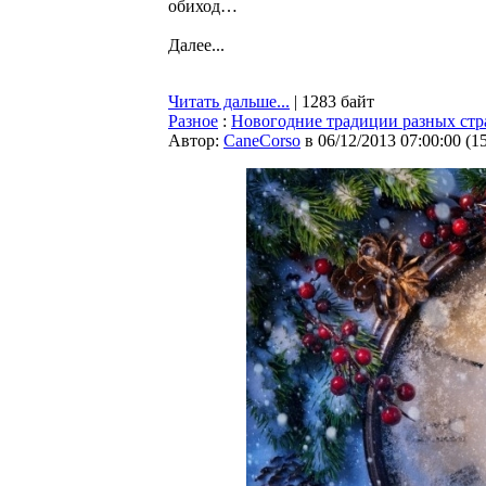
обиход…
Далее...
Читать дальше...
| 1283 байт
Разное
:
Новогодние традиции разных стр
Автор:
CaneCorso
в 06/12/2013 07:00:00
(
1