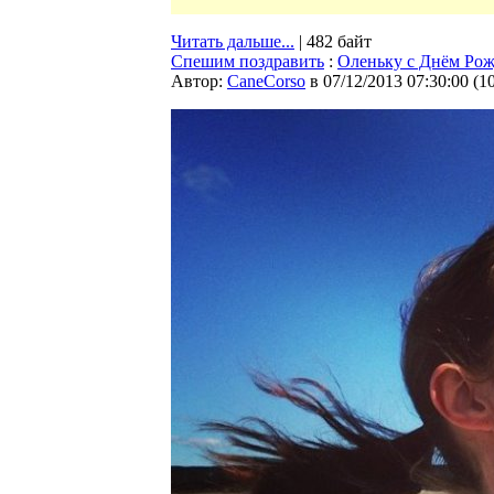
Читать дальше...
| 482 байт
Спешим поздравить
:
Оленьку с Днём Рож
Автор:
CaneCorso
в 07/12/2013 07:30:00
(
1