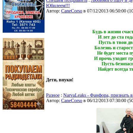
Спешим поздравить
:
Любимого папу и де
Юбилеем!!!
Автор:
CaneCorso
в 07/12/2013 06:50:00
(
1
Будь в жизни счаст
И лет до ста год
Пусть в твои дв
Болезнь и старост
Не будет места п
И прочь уходит гр
Пусть безопас
Найдет всегда 
Дети, внуки!
Разное
:
NarvaLeaks - Фанфора, признать 
Автор:
CaneCorso
в 06/12/2013 07:30:00
(
5