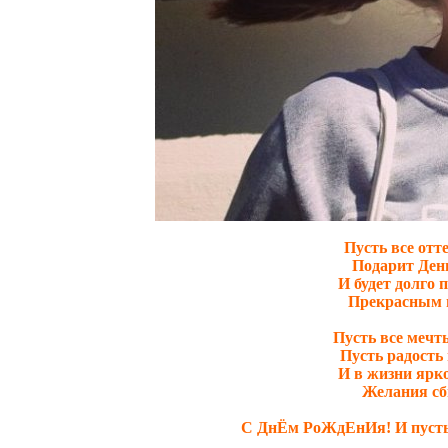
Пусть все отт
Подарит Ден
И будет долго 
Прекрасным 
Пусть все мечт
Пусть радость 
И в жизни ярко
Желания с
С ДнЁм РоЖдЕнИя! И пусть в