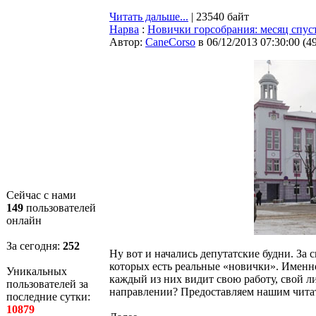
Читать дальше...
| 23540 байт
Нарва
:
Новички горсобрания: месяц спус
Автор:
CaneCorso
в 06/12/2013 07:30:00
(
4
Сейчас с нами
149
пользователей
онлайн
За сегодня:
252
Ну вот и начались депутатские будни. За 
которых есть реальные «новички». Именно
Уникальных
каждый из них видит свою работу, свой ли
пользователей за
направлении? Предоставляем нашим читат
последние сутки:
10879