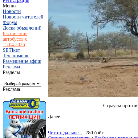
Регистрация
Меню
Новости
Новости читателей
Форум
Доска объявлений
Расписание
автобусов с
15.04.2026
SETIкет
Тех. помощь
Размещение афиш
Реклама
Разделы
Реклама
Страусы против 
Далее...
Читать дальше...
| 780 байт