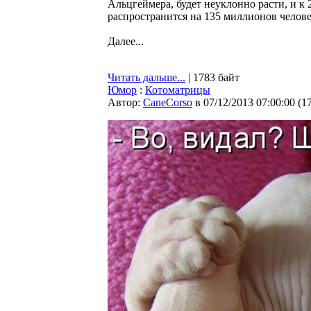
Альцгеймера, будет неуклонно расти, и к 
распространится на 135 миллионов челове
Далее...
Читать дальше...
| 1783 байт
Юмор
:
Котоматрицы
Автор:
CaneCorso
в 07/12/2013 07:00:00
(
1