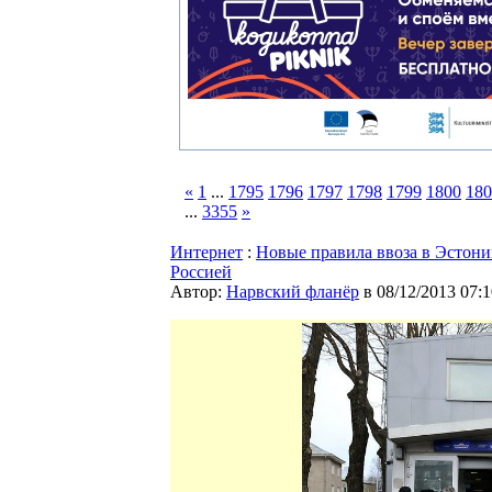
«
1
...
1795
1796
1797
1798
1799
1800
180
...
3355
»
Интернет
:
Новые правила ввоза в Эстони
Россией
Автор:
Нарвский фланёр
в 08/12/2013 07:1