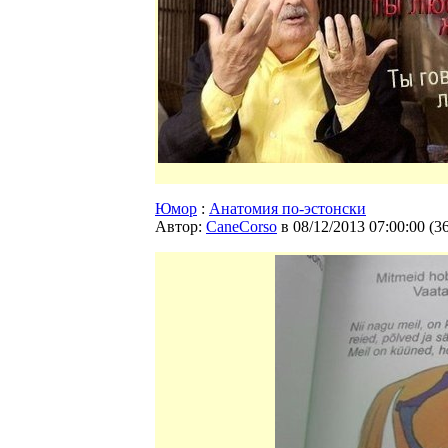
Юмор
:
Анатомия по-эстонски
Автор:
CaneCorso
в 08/12/2013 07:00:00
(
3