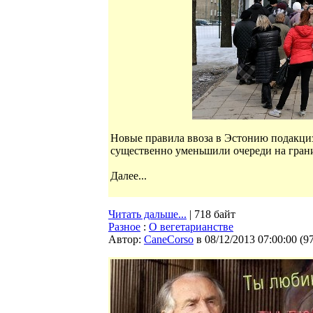
Новые правила ввоза в Эстонию подакциз
существенно уменьшили очереди на грани
Далее...
Читать дальше...
| 718 байт
Разное
:
О вегетарианстве
Автор:
CaneCorso
в 08/12/2013 07:00:00
(
9