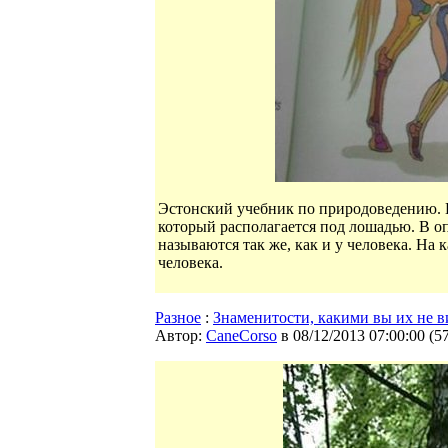
Эстонский учебник по природоведению. Н
который располагается под лошадью. В о
называются так же, как и у человека. На
человека.
Разное
:
Знаменитости, какими вы их не 
Автор:
CaneCorso
в 08/12/2013 07:00:00
(
5