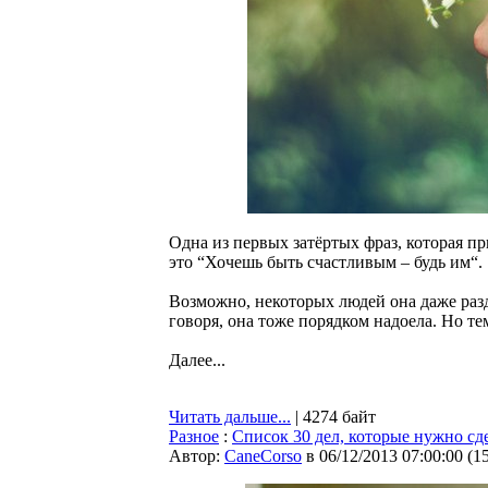
Одна из первых затёртых фраз, которая пр
это “Хочешь быть счастливым – будь им“.
Возможно, некоторых людей она даже разд
говоря, она тоже порядком надоела. Но тем
Далее...
Читать дальше...
| 4274 байт
Разное
:
Список 30 дел, которые нужно сд
Автор:
CaneCorso
в 06/12/2013 07:00:00
(
1