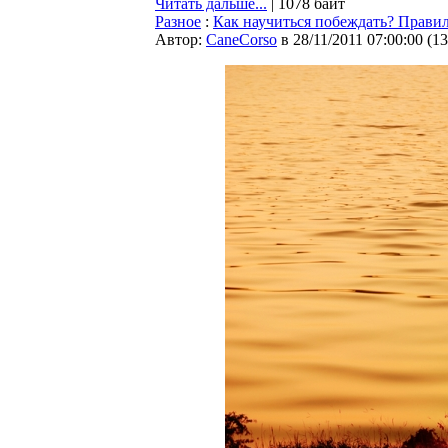
Читать дальше...
| 1078 байт
Разное
:
Как научиться побеждать? Прави
Автор:
CaneCorso
в 28/11/2011 07:00:00
(
13