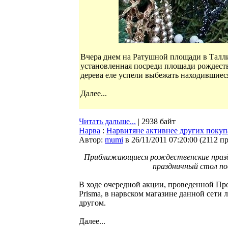
Вчера днем на Ратушной площади в Талл
установленная посреди площади рождеств
дерева еле успели выбежать находившиеся
Далее...
Читать дальше...
| 2938 байт
Нарва
:
Нарвитяне активнее других поку
Автор:
mumi
в 26/11/2011 07:20:00
(
2112 п
Приближающиеся рождественские празд
праздничный стол по
В ходе очередной акции, проведенной Пр
Prisma, в нарвском магазине данной сети
другом.
Далее...