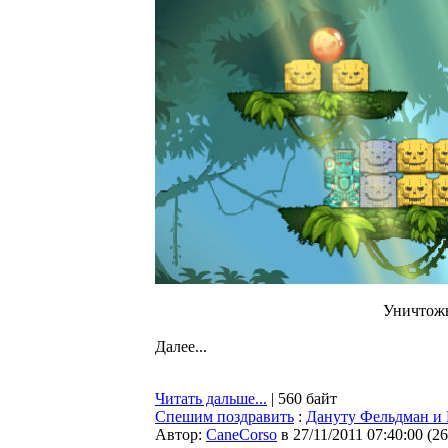
Уничтожь
Далее...
Читать дальше...
| 560 байт
Спешим поздравить
:
Дануту Фельдман и 
Автор:
CaneCorso
в 27/11/2011 07:40:00
(
26