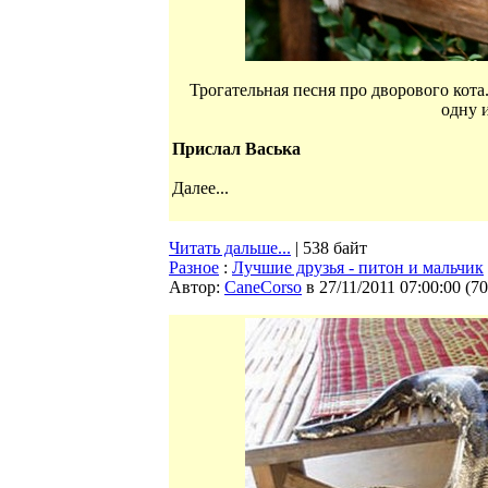
Трогательная песня про дворового кота.
одну 
Прислал Васька
Далее...
Читать дальше...
| 538 байт
Разное
:
Лучшие друзья - питон и мальчик
Автор:
CaneCorso
в 27/11/2011 07:00:00
(
70