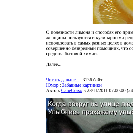
О полезности лимона и способах его прим
женщины пользуются и кулинарными рецеп
использовать в самых разных целях в дом
совершенно безвредный помощник, что осо
средства бытовой химии.
Далее...
Читать дальше...
| 3136 байт
Юмор
:
Забавные картинки
Автор:
CaneCorso
в 28/11/2011 07:00:00
(
24