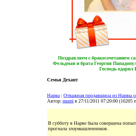
Поздравляем с бракосочетанием са
Фельдман и брата Георгия Пападопул
Господь одарил 
Семья Дехант
Нарва
:
Отважная продавщица из Нарвы о
Автор:
mumi
в 27/11/2011 07:20:00
(
10205 
В субботу в Нарве была совершена попытк
прогнала злоумышленников.