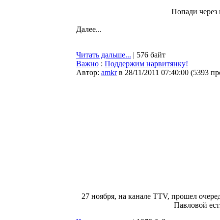
Попади через 
Далее...
Читать дальше...
| 576 байт
Важно
:
Поддержим нарвитянку!
Автор:
amkr
в 28/11/2011 07:40:00
(
5393 пр
27 ноября, на канале TTV, прошел очере
Павловой ест