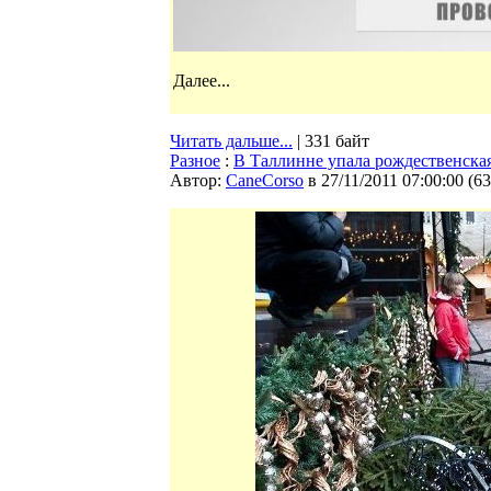
Далее...
Читать дальше...
| 331 байт
Разное
:
В Таллинне упала рождественская
Автор:
CaneCorso
в 27/11/2011 07:00:00
(
63