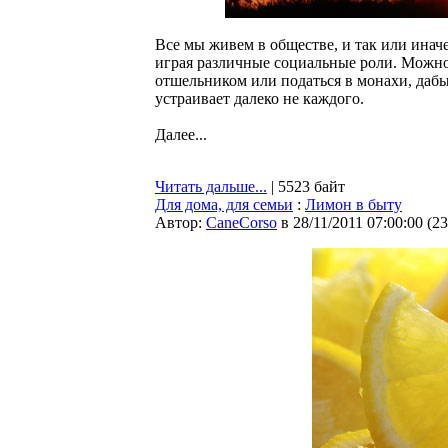
Все мы живем в обществе, и так или инач
играя различные социальные роли. Можно,
отшельником или податься в монахи, дабы
устраивает далеко не каждого.
Далее...
Читать дальше...
| 5523 байт
Для дома, для семьи
:
Лимон в быту
Автор:
CaneCorso
в 28/11/2011 07:00:00
(
23