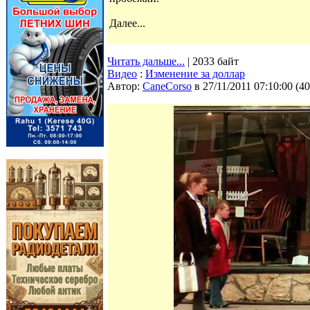
Далее...
Читать дальше...
| 2033 байт
Видео
:
Изменение за доллар
Автор:
CaneCorso
в 27/11/2011 07:10:00
(
40