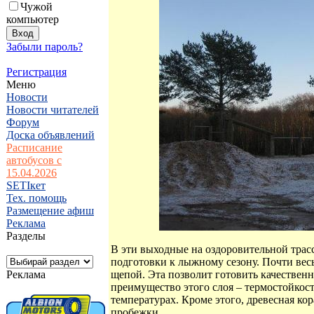
Чужой
компьютер
Забыли пароль?
Регистрация
Меню
Новости
Новости читателей
Форум
Доска объявлений
Расписание
автобусов с
15.04.2026
SETIкет
Тех. помощь
Размещение афиш
Реклама
Разделы
В эти выходные на оздоровительной трас
подготовки к лыжному сезону. Почти ве
Реклама
щепой. Эта позволит готовить качествен
преимущество этого слоя – термостойкос
температурах. Кроме этого, древесная кор
пробежки.