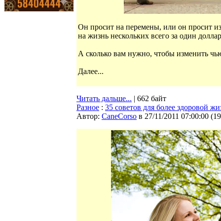
Он просит на перемены, или он просит и
на жизнь нескольких всего за один доллар
А сколько вам нужно, чтобы изменить чь
Далее...
Читать дальше...
| 662 байт
Разное
:
35 советов для более здоровой жи
Автор:
CaneCorso
в 27/11/2011 07:00:00
(
19