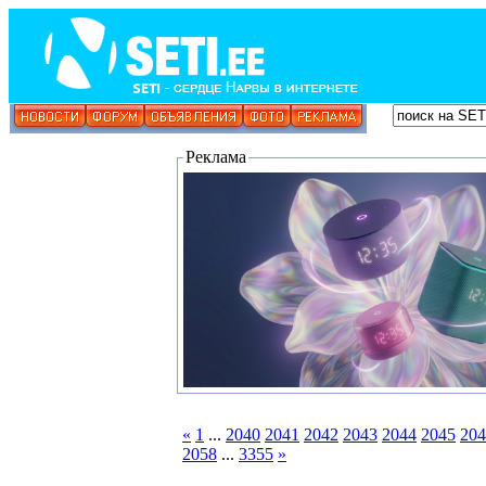
Реклама
«
1
...
2040
2041
2042
2043
2044
2045
204
2058
...
3355
»