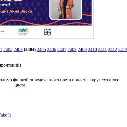
1
2402
2403
(2404)
2405
2406
2407
2408
2409
2410
2411
2412
241
прочтений
)
ходимо фишкой определенного цвета попасть в круг сходного
цвета.
ake It