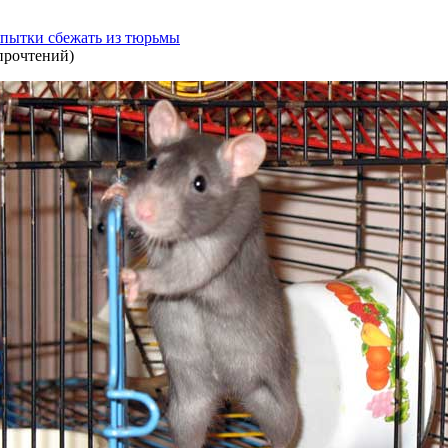
пытки сбежать из тюрьмы
прочтений
)