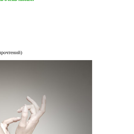
прочтений
)