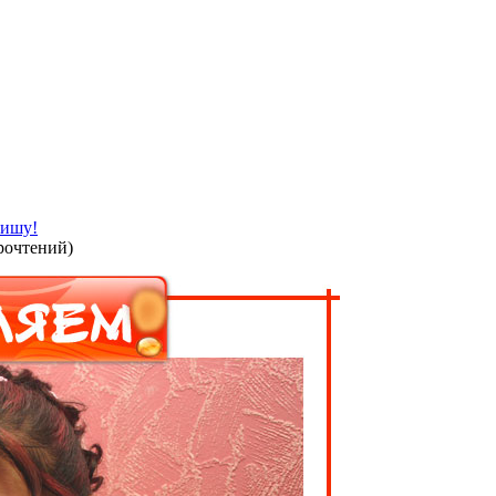
ишу!
рочтений
)