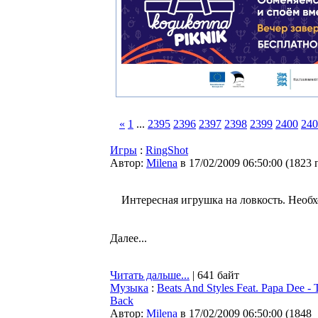
«
1
...
2395
2396
2397
2398
2399
2400
240
Игры
:
RingShot
Автор:
Milena
в 17/02/2009 06:50:00
(
1823 
Интересная игрушка на ловкость. Необ
Далее...
Читать дальше...
| 641 байт
Музыка
:
Beats And Styles Feat. Papa Dee - T
Back
Автор:
Milena
в 17/02/2009 06:50:00
(
1848