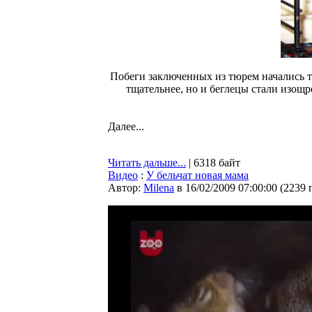
Побеги заключенных из тюрем начались т
тщательнее, но и беглецы стали изощ
Далее...
Читать дальше...
| 6318 байт
Видео
:
У бельчат новая мама
Автор:
Milena
в 16/02/2009 07:00:00
(
2239 