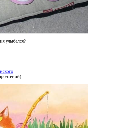
ня улыбался?
нского
прочтений
)