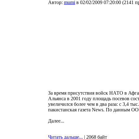
Автор:
mumi
в 02/02/2009 07:20:00
(
2141 п
За время присутствия войск НАТО в Афган
Альянса в 2001 году площадь посевов сост
увеличился более чем в два раза: с 3,4 т
пакистанская газета News. По данным ОО
Далее...
Читать дальше...
| 2068 байт