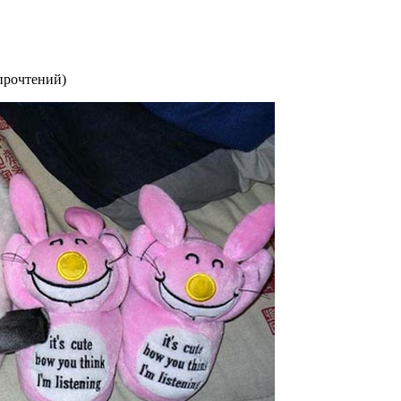
прочтений
)