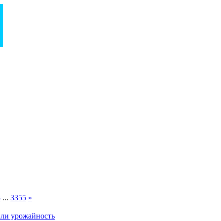
8
...
3355
»
или урожайность