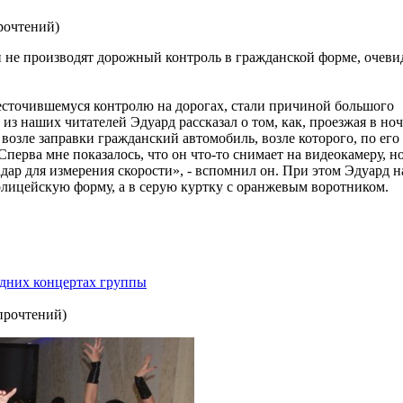
рочтений
)
и не производят дорожный контроль в гражданской форме, очев
сточившемуся контролю на дорогах, стали причиной большого
 из наших читателей Эдуард рассказал о том, как, проезжая в ноч
возле заправки гражданский автомобиль, возле которого, по его
Сперва мне показалось, что он что-то снимает на видеокамеру, н
адар для измерения скорости», - вспомнил он. При этом Эдуард н
полицейскую форму, а в серую куртку с оранжевым воротником.
едних концертах группы
прочтений
)