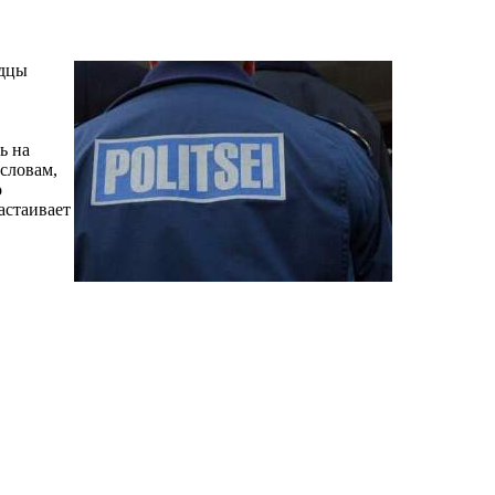
идцы
ь на
 словам,
о
астаивает