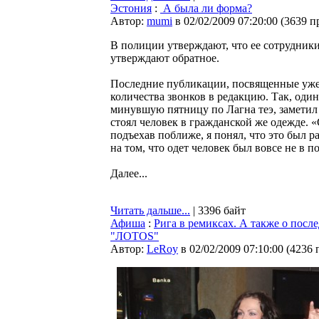
Эстония
:
А была ли форма?
Автор:
mumi
в 02/02/2009 07:20:00
(
3639 п
В полиции утверждают, что ее сотрудник
утверждают обратное.
Последние публикации, посвященные уже
количества звонков в редакцию. Так, один
минувшую пятницу по Лагна теэ, заметил 
стоял человек в гражданской же одежде. «
подъехав поближе, я понял, что это был р
на том, что одет человек был вовсе не в 
Далее...
Читать дальше...
| 3396 байт
Афиша
:
Рига в ремиксах. А также о посл
"ЛОТОS"
Автор:
LeRoy
в 02/02/2009 07:10:00
(
4236 