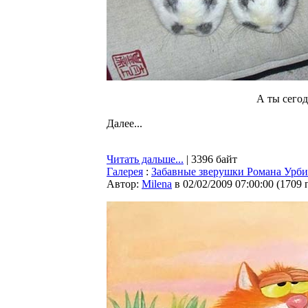
А ты сегод
Далее...
Читать дальше...
| 3396 байт
Галерея
:
Забавные зверушки Романа Урби
Автор:
Milena
в 02/02/2009 07:00:00
(
1709 