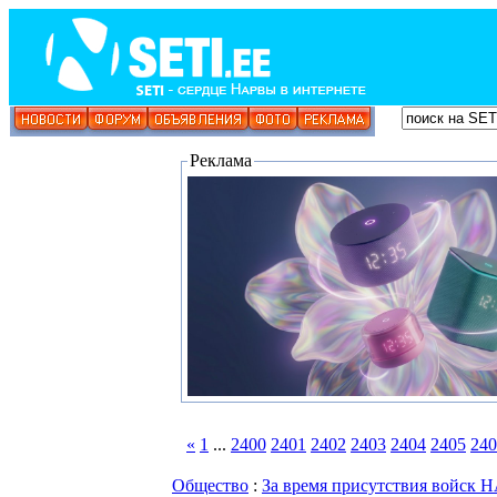
Реклама
«
1
...
2400
2401
2402
2403
2404
2405
240
Общество
:
За время присутствия войск 