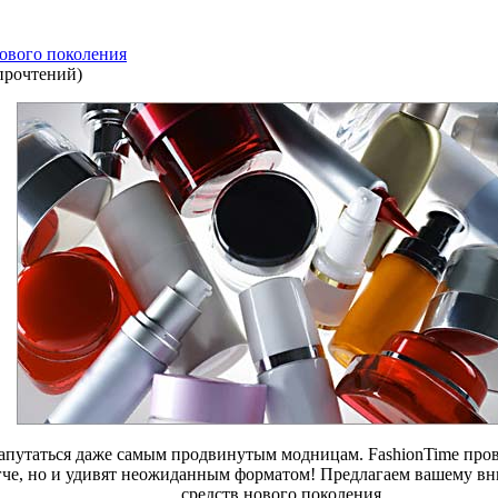
ового поколения
прочтений
)
запутаться даже самым продвинутым модницам. FashionTime пров
егче, но и удивят неожиданным форматом! Предлагаем вашему 
средств нового поколения.