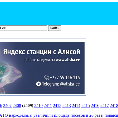
6
2407
2408
(2409)
2410
2411
2412
2413
2414
2415
2416
2417
241
НАТО наркодельцы увеличили площадь посевов в 20 раз и повыс