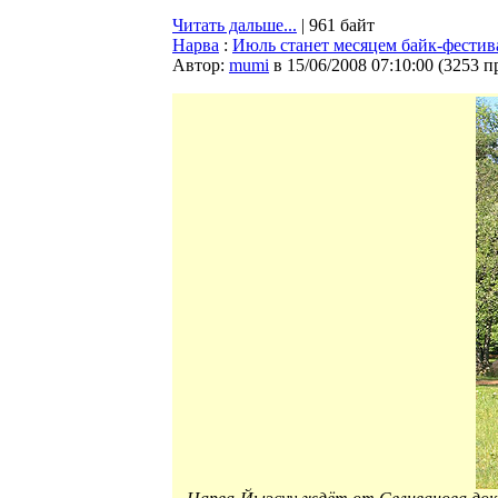
Читать дальше...
| 961 байт
Нарва
:
Июль станет месяцем байк-фестив
Автор:
mumi
в 15/06/2008 07:10:00
(
3253 п