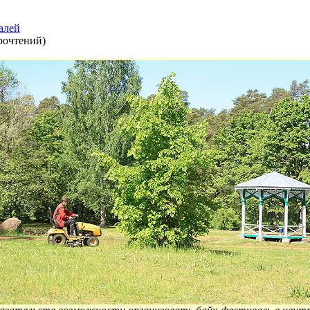
алей
рочтений
)