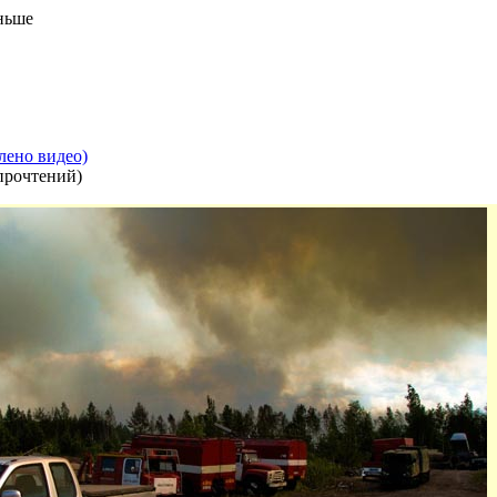
аньше
лено видео)
прочтений
)