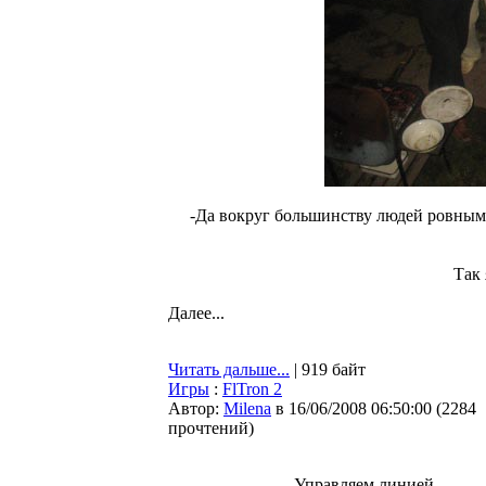
-Да вокруг большинству людей ровным с
Так 
Далее...
Читать дальше...
| 919 байт
Игры
:
FlTron 2
Автор:
Milena
в 16/06/2008 06:50:00
(
2284
прочтений
)
Управляем линией.