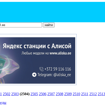
1
2502
2503
(2504)
2505
2506
2507
2508
2509
2510
2511
2512
251
реды