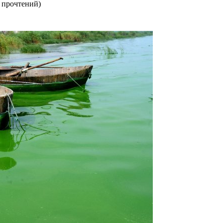
 прочтений
)