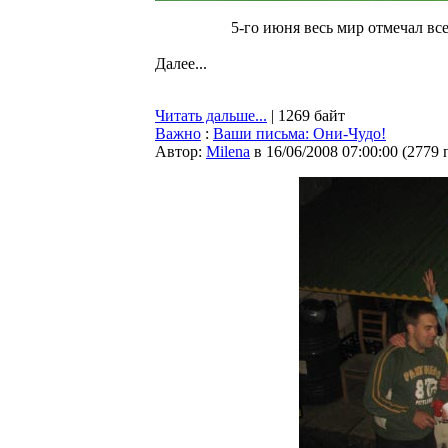
5-го июня весь мир отмечал в
Далее...
Читать дальше...
| 1269 байт
Важно
:
Ваши письма: Они-Чудо!
Автор:
Milena
в 16/06/2008 07:00:00
(
2779 