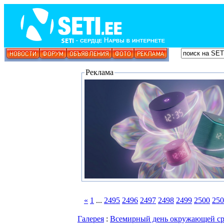
Реклама
«
1
...
2495
2496
2497
2498
2499
2500
250
Галерея
:
Всемирный день окружающей с