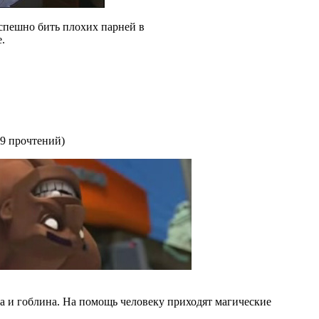
спешно бить плохих парней в
.
9 прочтений
)
а и гоблина. На помощь человеку приходят магические