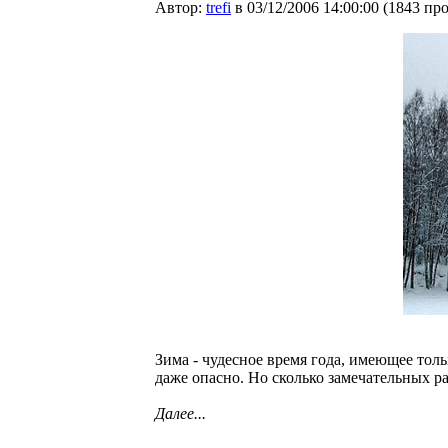
Автор:
trefi
в 03/12/2006 14:00:00
(
1843 пр
Зима - чудесное время года, имеющее тол
даже опасно. Но сколько замечательных р
Далее...