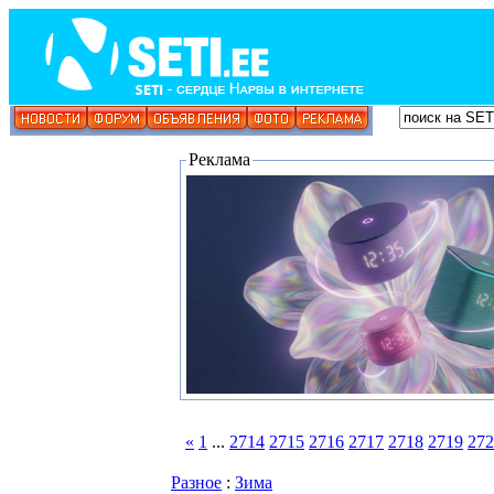
Реклама
«
1
...
2714
2715
2716
2717
2718
2719
272
Разное
:
Зима