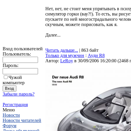
Нет, нет, не стоит меня упрятывать в пси
симулятор горки (вау?!). То есть, вы рису
пускаете по ней многострадального челове
скучным, можете порисовать, как я.
Далее...
Вход пользователей
Читать дальше...
| 863 байт
Пользователь:
Только для мужчин
:
Ауди R8
Автор:
LeRoy
в 30/09/2006 16:20:00
(
2468 
Пароль:
Чужой
компьютер
Забыли пароль?
Регистрация
Меню
Новости
Новости читателей
Форум
Доска объявлений