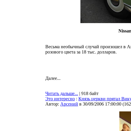
Nissa
Весьма необычный случай произошел в Ан
розового цвета за 18 тыс. долларов.
Далее...
Читать дальше...
| 918 байт
Это интересно
:
Князь церкви прятал Вику
Автор:
Арсений
в 30/09/2006 17:00:00
(
162