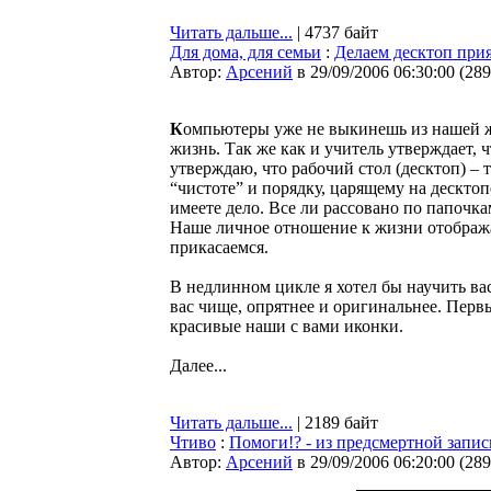
Читать дальше...
| 4737 байт
Для дома, для семьи
:
Делаем десктоп прия
Автор:
Арсений
в 29/09/2006 06:30:00
(
289
К
омпьютеры уже не выкинешь из нашей 
жизнь. Так же как и учитель утверждает, ч
утверждаю, что рабочий стол (десктоп) – 
“чистоте” и порядку, царящему на десктоп
имеете дело. Все ли рассовано по папочка
Наше личное отношение к жизни отобража
прикасаемся.
В недлинном цикле я хотел бы научить ва
вас чище, опрятнее и оригинальнее. Первы
красивые наши с вами иконки.
Далее...
Читать дальше...
| 2189 байт
Чтиво
:
Помоги!? - из предсмертной запис
Автор:
Арсений
в 29/09/2006 06:20:00
(
289