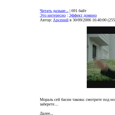
Читать дальше...
| 691 байт
Это интересно
:
Эффект домино
Автор:
Арсений
в 30/09/2006 16:40:00
(
255
Мораль сей басни такова: смотрите под ног
заберете…
Далее...