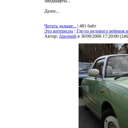
ландшафты...
Далее...
Читать дальше...
| 481 байт
Это интересно
:
Где-то недорого ребенок 
Автор:
Арсений
в 30/09/2006 17:20:00
(
246