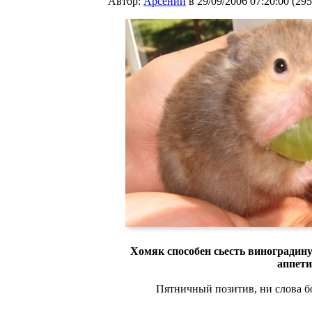
Автор:
Арсений
в 29/09/2006 07:20:00
(
295
Хомяк способен сьесть виноградину
аппети
Пятничный позитив, ни слова 