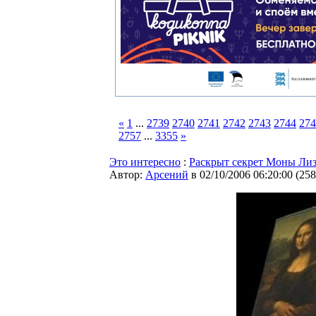
«
1
...
2739
2740
2741
2742
2743
2744
274
2757
...
3355
»
Это интересно
:
Раскрыт секрет Моны Ли
Автор:
Арсений
в 02/10/2006 06:20:00
(
258