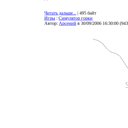
Читать дальше...
| 495 байт
Игры
:
Cимулятор горки
Автор:
Арсений
в 30/09/2006 16:30:00
(
943