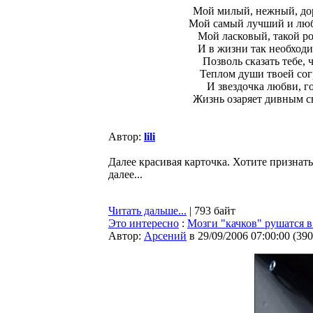
Мой милый, нежный, до
Мой самый лучший и лю
Мой ласковый, такой р
И в жизни так необход
Позволь сказать тебе, ч
Теплом души твоей сог
И звездочка любви, го
Жизнь озаряет дивным с
Автор:
lili
Далее красивая карточка. Хотите признат
далее...
Читать дальше...
| 793 байт
Это интересно
:
Мозги "качков" рушатся в
Автор:
Арсений
в 29/09/2006 07:00:00
(
390