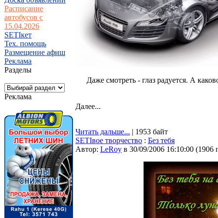
Расписание
автобусов с
15.04.2026
SETIкет
Тех. помощь
Размещение афиш
Реклама
Разделы
Даже смотреть - глаз радуется. А каков
Реклама
Далее...
Читать дальше...
| 1953 байт
SETIвое творчество
:
Без тебя
Автор:
LeRoy
в 30/09/2006 16:10:00
(
1906 