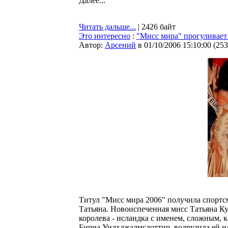
Далее...
Читать дальше...
| 2426 байт
Это интересно
:
"Мисс мира" прогуливает
Автор:
Арсений
в 01/10/2006 15:10:00
(
253
Титул "Мисс мира 2006" получила спортс
Татьяна. Новоиспеченная мисс Татьяна Ку
королева - исландка с именем, сложным, к
Бирна Уилхджалмсдоттир, водрузила ей на