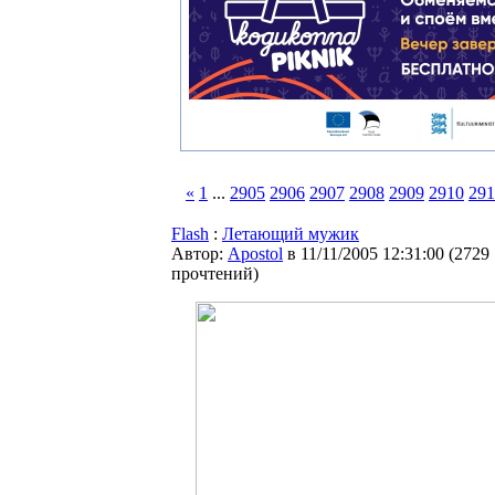
«
1
...
2905
2906
2907
2908
2909
2910
291
Flash
:
Летающий мужик
Автор:
Apostol
в 11/11/2005 12:31:00
(
2729
прочтений
)