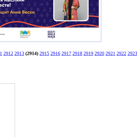
1
2912
2913
(2914)
2915
2916
2917
2918
2919
2920
2921
2922
292