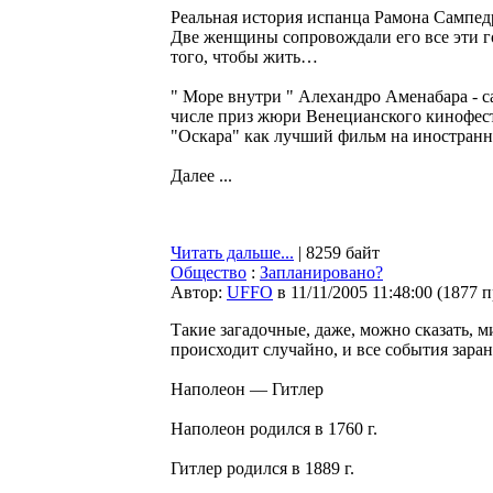
Реальная история испанца Рамона Сампедр
Две женщины сопровождали его все эти го
того, чтобы жить…
" Море внутри " Алехандро Аменабара - 
числе приз жюри Венецианского кинофест
"Оскара" как лучший фильм на иностранн
Далее ...
Читать дальше...
| 8259 байт
Общество
:
Запланировано?
Автор:
UFFO
в 11/11/2005 11:48:00
(
1877 
Такие загадочные, даже, можно сказать, м
происходит случайно, и все события за
Наполеон — Гитлер
Наполеон родился в 1760 г.
Гитлер родился в 1889 г.