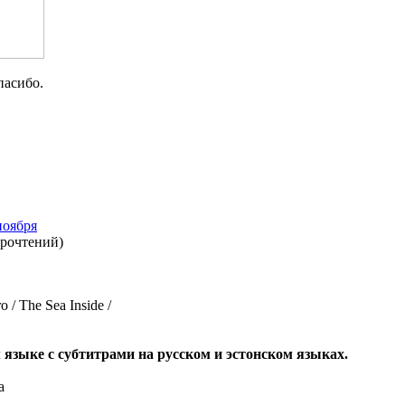
спасибо.
ноября
прочтений
)
 / The Sea Inside /
 языке с субтитрами на русском и эстонском языках.
а