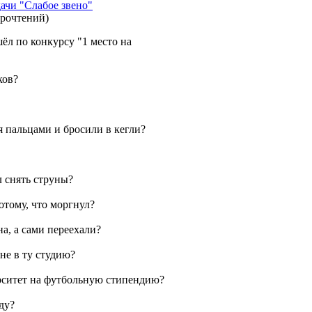
ачи "Слабое звено"
прочтений
)
шёл по конкурсу "1 место на
ков?
мя пальцами и бросили в кегли?
л снять струны?
отому, что моргнул?
а, а сами переехали?
 не в ту студию?
итет на футбольную стипендию?
аду?