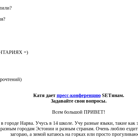
 пили?
ия?
ТАРИЯХ =)
прочтений
)
Катя дает
пресс-конференцию
SETянам.
Задавайте свои вопросы.
Всем большой ПРИВЕТ!
у в городе Нарва. Учусь в 14 школе. Учу разные языки, такие ка
 разным городам Эстонии и разным странам. Очень люблю ездить
загораю, а зимой катаюсь на горках или просто прогуливаю