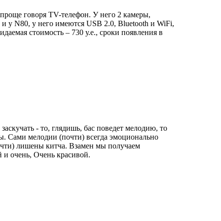
. проще говоря TV-телефон. У него 2 камеры,
 у N80, у него имеются USB 2.0, Bluetooth и WiFi,
аемая стоимость – 730 у.е., сроки появления в
аскучать - то, глядишь, бас поведет мелодию, то
ары. Сами мелодии (почти) всегда эмоционально
 почти) лишены китча. Взамен мы получаем
й и очень, Очень красивой.