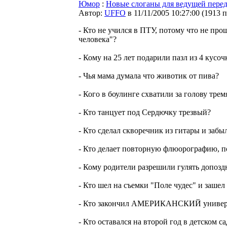
Юмор
:
Hовые слоганы для ведущей перед
Автор:
UFFO
в 11/11/2005 10:27:00
(
1913 
- Кто не учился в ПТУ, потому что не про
человека"?
- Кому на 25 лет подарили пазл из 4 кусоч
- Чья мама думала что животик от пива?
- Кого в боулинге схватили за голову тре
- Кто танцует под Сердючку трезвый?
- Кто сделал скворечник из гитары и забы
- Кто делает повторную флюорографию, п
- Кому родители разрешили гулять допоздн
- Кто шел на съемки "Поле чудес" и зашел
- Кто закончил АМЕРИКАНСКИЙ универс
- Кто оставался на второй год в детском с