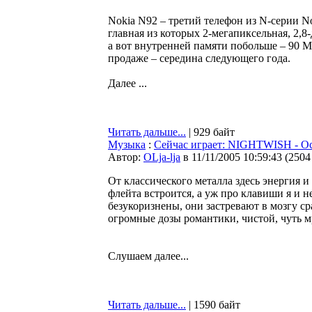
Nokia N92 – третий телефон из N-серии Nok
главная из которых 2-мегапиксельная, 2,8
а вот внутренней памяти побольше – 90 М
продаже – середина следующего года.
Далее ...
Читать дальше...
| 929 байт
Музыка
:
Сейчас играет: NIGHTWISH - Oc
Автор:
OLja-lja
в 11/11/2005 10:59:43
(
2504
От классического металла здесь энергия и
флейта встроится, а уж про клавиши я и н
безукоризнены, они застревают в мозгу ср
огромные дозы романтики, чистой, чуть мр
Слушаем далее...
Читать дальше...
| 1590 байт