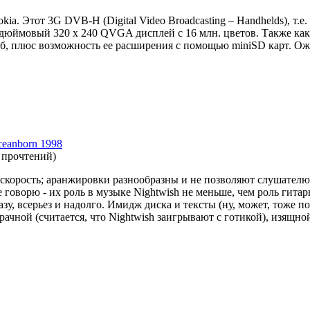
ia. Этот 3G DVB-H (Digital Video Broadcasting – Handhelds), т.е
-дюймовый 320 х 240 QVGA дисплей с 16 млн. цветов. Также как и
б, плюс возможность ее расширения с помощью miniSD карт. Ожид
eanborn 1998
 прочтений
)
 скорость; аранжировки разнообразны и не позволяют слушателю з
е говорю - их роль в музыке Nightwish не меньше, чем роль гит
азу, всерьез и надолго. Имидж диска и тексты (ну, может, тоже
ачной (считается, что Nightwish заигрывают с готикой), изящно