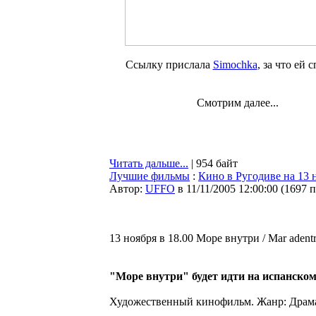
Ссылку прислала
Simochka
, за что ей 
Смотрим далее...
Читать дальше...
| 954 байт
Лучшие фильмы
:
Кино в Ругодиве на 13 
Автор:
UFFO
в 11/11/2005 12:00:00
(
1697 
13 ноября в 18.00 Море внутри / Mar adentro
"Море внутри" будет идти на испанском
Художественный кинофильм. Жанр: Драм