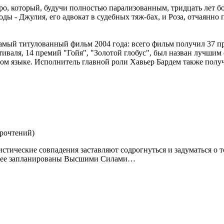
о, который, будучи полностью парализованным, тридцать лет бо
ды - Джулия, его адвокат в судебных тяж-бах, и Роза, отчаянно
самый титулованный фильм 2004 года: всего фильм получил 37 п
иваля, 14 премий "Гойя", "Золотой глобус", был назван лучшим
ом языке. Исполнитель главной роли Хавьер Бардем также полу
прочтений
)
истические совпадения заставляют содрогнуться и задуматься о т
ранее запланированы Высшими Силами…