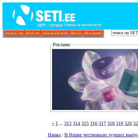
Реклама
«
1
...
313
314
315
316
317
318
319
320
32
Нарва
:
В Нарве чествовали лучших выпу