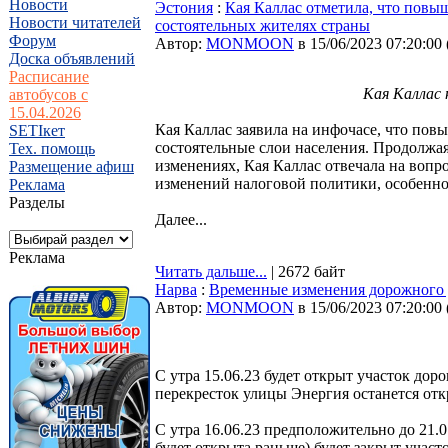
Новости
Эстония
:
Кая Каллас отметила, что повыш
Новости читателей
состоятельных жителях страны
Форум
Автор:
MONMOON
в 15/06/2023 07:20:00
Доска объявлений
Расписание
Кая Каллас 
автобусов с
15.04.2026
Кая Каллас заявила на инфочасе, что пов
SETIкет
состоятельные слои населения. Продолжа
Тех. помощь
изменениях, Кая Каллас отвечала на вопр
Размещение афиш
изменений налоговой политики, особенно 
Реклама
Разделы
Далее...
Реклама
Читать дальше...
| 2672 байт
Нарва
:
Временные изменения дорожного
Автор:
MONMOON
в 15/06/2023 07:20:00
С утра 15.06.23 будет открыт участок до
перекресток улицы Энергия останется отк
С утра 16.06.23 предположительно до 21.0
будет открыта раньше) будет закрыт участ