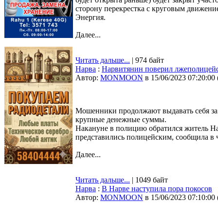
сторону перекрестка с круговым движением
Энергия.
Далее...
Читать дальше...
| 974 байт
Нарва
:
Нарвитянин поверил лжеполицейс
Автор:
MONMOON
в 15/06/2023 07:20:00
Мошенники продолжают выдавать себя за
крупные денежные суммы.
Накануне в полицию обратился житель На
представились полицейским, сообщила в 
Далее...
Читать дальше...
| 1049 байт
Нарва
:
В Нарве наступила пора покосов
Автор:
MONMOON
в 15/06/2023 07:10:00