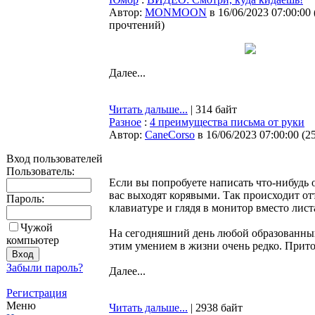
Автор:
MONMOON
в 16/06/2023 07:00:00
прочтений
)
Далее...
Читать дальше...
| 314 байт
Разное
:
4 преимущества письма от руки
Автор:
CaneCorso
в 16/06/2023 07:00:00
(
2
Вход пользователей
Пользователь:
Если вы попробуете написать что-нибудь от
вас выходят корявыми. Так происходит от
Пароль:
клавиатуре и глядя в монитор вместо лист
Чужой
На сегодняшний день любой образованный 
компьютер
этим умением в жизни очень редко. Прито
Забыли пароль?
Далее...
Регистрация
Меню
Читать дальше...
| 2938 байт