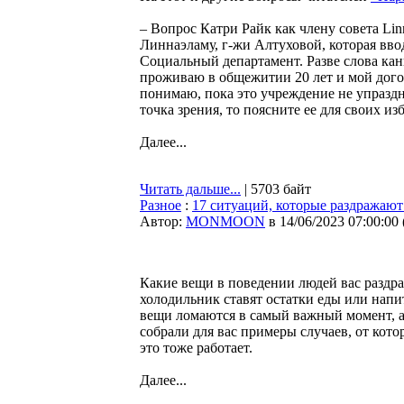
– Вопрос Катри Райк как члену совета Li
Линнаэламу, г-жи Алтуховой, которая вво
Социальный департамент. Разве слова кан
проживаю в общежитии 20 лет и мой дого
понимаю, пока это учреждение не упраздне
точка зрения, то поясните ее для своих из
Далее...
Читать дальше...
| 5703 байт
Разное
:
17 ситуаций, которые раздражают н
Автор:
MONMOON
в 14/06/2023 07:00:00
Какие вещи в поведении людей вас раздра
холодильник ставят остатки еды или напи
вещи ломаются в самый важный момент, а
собрали для вас примеры случаев, от кото
это тоже работает.
Далее...