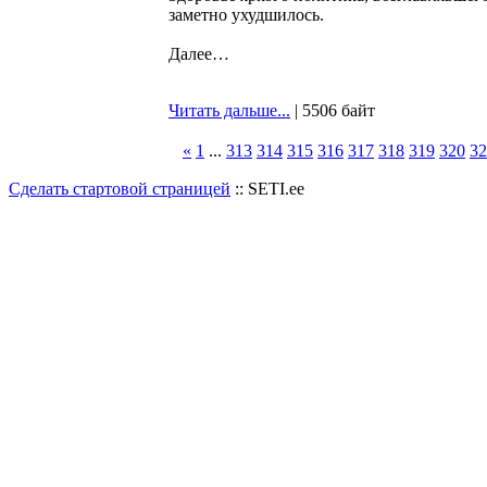
заметно ухудшилось.
Далее…
Читать дальше...
| 5506 байт
«
1
...
313
314
315
316
317
318
319
320
32
Сделать стартовой страницей
:: SETI.ee