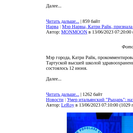
Далее...
Читать дальше...
| 859 байт
Нарва
:
Мэр Нарвы, Катри Райк, признала
Автор:
MONMOON
в 13/06/2023 07:20:00
Фото
Мэр города, Катри Райк, прокомментиров
Тартуской высшей школой здравоохранени
состоялось 12 июня.
Далее...
Читать дальше...
| 1262 байт
Новости
:
Умер итальянский "Рыцарь": на
Автор:
LeRoy
в 13/06/2023 07:10:00
(
1029 