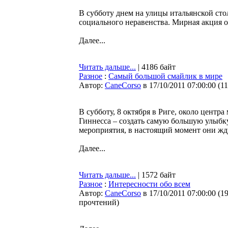
В субботу днем на улицы итальянской ст
социального неравенства. Мирная акция 
Далее...
Читать дальше...
| 4186 байт
Разное
:
Самый большой смайлик в мире
Автор:
CaneCorso
в 17/10/2011 07:00:00
(
1
В субботу, 8 октября в Риге, около центр
Гиннесса – создать самую большую улыбк
мероприятия, в настоящий момент они жду
Далее...
Читать дальше...
| 1572 байт
Разное
:
Интересности обо всем
Автор:
CaneCorso
в 17/10/2011 07:00:00
(
1
прочтений
)