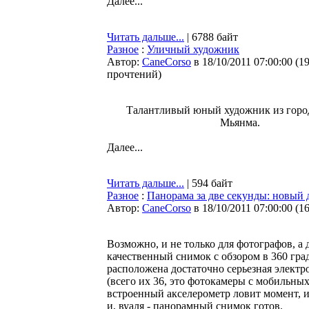
Далее...
Читать дальше...
| 6788 байт
Разное
:
Уличный художник
Автор:
CaneCorso
в 18/10/2011 07:00:00
(
1
прочтений
)
Талантливый юный художник из горо
Мьянма.
Далее...
Читать дальше...
| 594 байт
Разное
:
Панорама за две секунды: новый 
Автор:
CaneCorso
в 18/10/2011 07:00:00
(
1
Возможно, и не только для фотографов, а
качественный снимок с обзором в 360 гра
расположена достаточно серьезная электр
(всего их 36, это фотокамеры с мобильных
встроенный акселерометр ловит момент, и
и, вуаля - панорамный снимок готов.