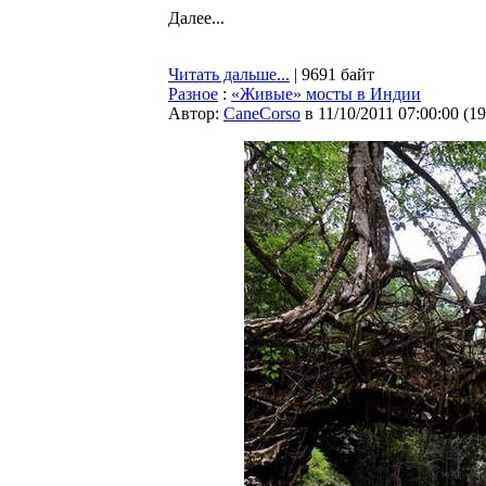
Далее...
Читать дальше...
| 9691 байт
Разное
:
«Живые» мосты в Индии
Автор:
CaneCorso
в 11/10/2011 07:00:00
(
19