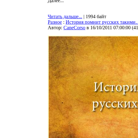
Далее...
Читать дальше...
| 1994 байт
Разное
:
История помнит русских такими
Автор:
CaneCorso
в 16/10/2011 07:00:00
(
4