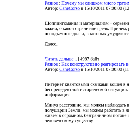
Разное
:
Почему мы слишком много трати
Автор:
CaneCorso
в 15/10/2011 07:00:00
(
1
Шоппингомания и материализм – серьезны
важно, о какой стране идет речь. Причем,
неподъемные долги, в которых умудряютс
Далее...
Читать дальше...
| 4987 байт
Разное
:
Как конструктивно реагировать н
Автор:
CaneCorso
в 15/10/2011 07:00:00
(
1
Интернет квантовыми скачками вошёл в н
беспрецедентной исторической ситуации: 
информация.
Минуя расстояние, мы можем наблюдать в
полушарии Земли, мы можем работать в л
живём в огромном, безграничном потоке 
человеческому существу.