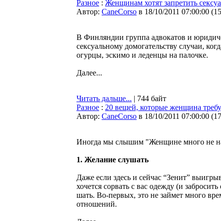
Разное
:
Женщинам хотят запретить сексуа
Автор:
CaneCorso
в 18/10/2011 07:00:00
(
1
В Финляндии группа адвокатов и юридиче
сексуальному домогательству случаи, ко
огурцы, эскимо и леденцы на палочке.
Далее...
Читать дальше...
| 744 байт
Разное
:
20 вещей, которые женщина треб
Автор:
CaneCorso
в 18/10/2011 07:00:00
(
1
Иногда мы слышим "Женщине много не надо
1. Желание слушать
Даже если здесь и сейчас “Зенит” выигрыв
хочется сорвать с вас одежду (и за­бросит
шать. Во-первых, это не займет много врем
отношений.