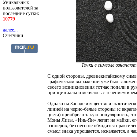
Уникальных
пользователей за
последние сутки:
10779
далее...
Счетчики
Точки в символе означают,
С одной стороны, древнекитайскому симво
графическом выражении уже был заложен
своего возникновения тотчас попали в ру
принципиально менялось с течением време
Однако на Западе изящество и экзотическ
линией на черно-белые стороны (с вкрап
цвета) приобрело такую популярность, чт
Моны Лизы. «Инь-Ян» лепят на майки, ег
рэпперов, без него не обходится практиче
смысл знака упрощается, искажается, а ча