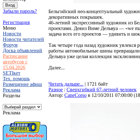
Забыли пароль?
Бельгийский нео-концептуальный художни
декоративных покрышек.
Регистрация
46-летний экспрессивный художник из Б
Меню
проектами. Девиз Виме Дельвуа — «we make
Новости
задача всех его проектов — удивить и ш
Новости читателей
Форум
Так четыре года назад художник увлекся 
Доска объявлений
работы автомобильные шины превращалис
Расписание
Дельвуа уже целая коллекция эксклюзивны
автобусов с
15.04.2026
Далее...
SETIкет
Тех. помощь
Читать дальше...
| 1721 байт
Размещение афиш
Разное
:
Сверхгибкий 67-летний человек
Реклама
Автор:
CaneCorso
в 12/10/2011 07:00:00
(
1
Разделы
Реклама