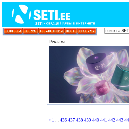
Реклама
«
1
...
436
437
438
439
440
441
442
443
44