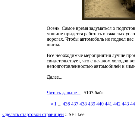
Осень. Самое время задуматься о подгото
машине придется работать в тяжелых услов
дорогах. Чтобы автомобиль не подвел вас 
шины.
Все необходимые мероприятия лучше пров
свидетельствует, что с началом холодов во
неподготовленностью автомобилей к зим
Далее...
Читать дальше...
| 5103 байт
«
1
...
436
437
438
439
440
441
442
443
44
Сделать стартовой страницей
:: SETI.ee