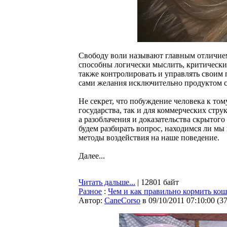
Свободу воли называют главным отличием
способны логически мыслить, критически 
также контролировать и управлять своим
сами желания исключительно продуктом 
Не секрет, что побуждение человека к том
государства, так и для коммерческих стр
а разоблачения и доказательства скрытог
будем разбирать вопрос, находимся ли мы
методы воздействия на наше поведение.
Далее...
Читать дальше...
| 12801 байт
Разное
:
Чем и как правильно кормить ко
Автор:
CaneCorso
в 09/10/2011 07:10:00
(
3