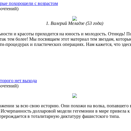
торые похорошели с возрастом
рочтений
)
1. Валерий Меладзе (53 года)
ности и красоты приходится на юность и молодость. Отнюдь! Пов
 тем более! Мы посвящаем этот материал тем звездам, которые 
и-процедурах и пластических операциях. Нам кажется, что здесь 
торого нет выхода
рочтений
)
жении за всю свою историю. Они похожи на волка, попавшего в
и. Исчерпанность долларовой модели гегемонии в мире привела
ерерождается в тоталитарную диктатуру фашистского типа.