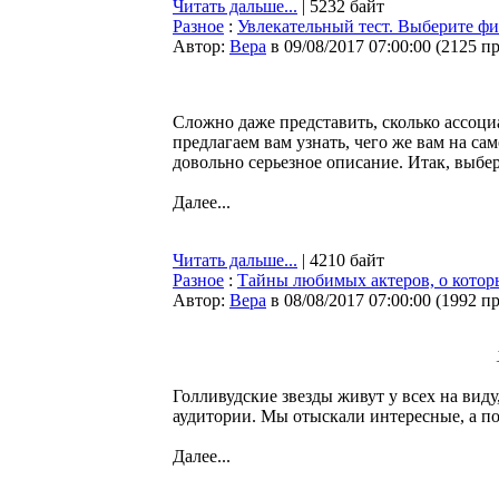
Читать дальше...
| 5232 байт
Разное
:
Увлекательный тест. Выберите фиг
Автор:
Bepa
в 09/08/2017 07:00:00
(
2125 п
Сложно даже представить, сколько ассоциа
предлагаем вам узнать, чего же вам на са
довольно серьезное описание. Итак, выбер
Далее...
Читать дальше...
| 4210 байт
Разное
:
Тайны любимых актеров, о котор
Автор:
Bepa
в 08/08/2017 07:00:00
(
1992 п
Голливудские звезды живут у всех на виду
аудитории. Мы отыскали интересные, а п
Далее...