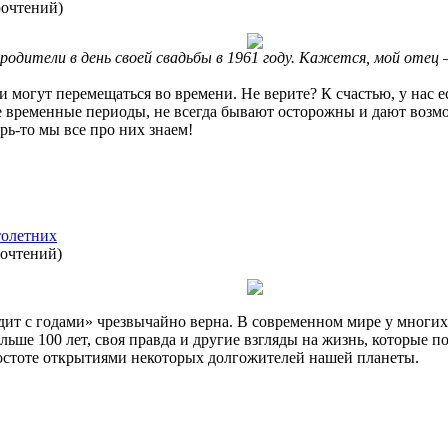
рочтений
)
 родители в день своей свадьбы в 1961 году. Кажется, мой оте
и могут перемещаться во времени. Не верите? К счастью, у нас е
е временные периоды, не всегда бывают осторожны и дают возмо
рь-то мы все про них знаем!
толетних
рочтений
)
дит с годами» чрезвычайно верна. В современном мире у многи
ьше 100 лет, своя правда и другие взгляды на жизнь, которые 
ростоте открытиями некоторых долгожителей нашей планеты.