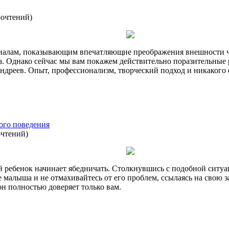
рочтений
)
алам, показывающим впечатляющие преображения внешности чел
а. Однако сейчас мы вам покажем действительно поразительные 
Андреев. Опыт, профессионализм, творческий подход и никакого
ого поведения
очтений
)
ый ребенок начинает ябедничать. Столкнувшись с подобной ситу
е малыша и не отмахивайтесь от его проблем, ссылаясь на свою 
он полностью доверяет только вам.