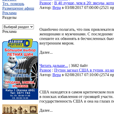
Разное
:
В 40 лучше, чем в 20: звезды, ко
Тех. помощь
Автор:
Bepa
в 03/08/2017 07:00:00
(
2521 п
Размещение афиш
Реклама
Разделы
Ошибочно полагать, что пик привлекатель
Реклама
женщинами и мужчинами. С последними так
спешите их обвинять в бесчисленных бьют
внутренним миром.
Далее...
Читать дальше...
| 3682 байт
Разное
:
Путин загнал США в тупик, из ко
Автор:
Bepa
в 02/08/2017 07:10:00
(
2574 п
США находятся в самом критическом поло
в поисках избавления от грозящей участ
государственность США и она на глазах п
Далее...