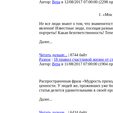
Автор:
Bepa
в 12/08/2017 07:00:00
(
2298 п
1. «Мои
Не все люди знают о том, что знаменитост
явления! Известные люди, посещая разны
портреты! Какая безответственность! Тепе
Далее...
Читать дальше...
| 8744 байт
Разное
:
18 правил счастливой жизни от с
Автор:
Bepa
в 11/08/2017 07:00:00
(
1904 п
Распространенная фраза «Мудрость прихо
ценности. У людей же, проживших уже бол
статья делится удивительными в своей п
Далее...
Читать дальше...
| 6434 байт