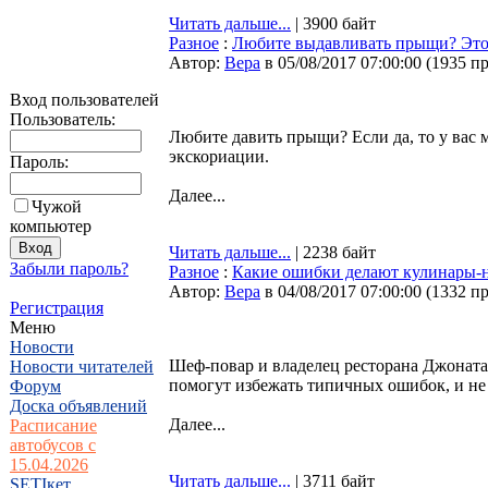
Читать дальше...
| 3900 байт
Разное
:
Любите выдавливать прыщи? Это 
Автор:
Bepa
в 05/08/2017 07:00:00
(
1935 п
Вход пользователей
Пользователь:
Любите давить прыщи? Если да, то у вас 
экскориации.
Пароль:
Далее...
Чужой
компьютер
Читать дальше...
| 2238 байт
Забыли пароль?
Разное
:
Какие ошибки делают кулинары-
Автор:
Bepa
в 04/08/2017 07:00:00
(
1332 п
Регистрация
Меню
Новости
Шеф-повар и владелец ресторана Джоната
Новости читателей
помогут избежать типичных ошибок, и не
Форум
Доска объявлений
Далее...
Расписание
автобусов с
15.04.2026
Читать дальше...
| 3711 байт
SETIкет