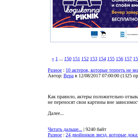
«
1
...
150
151
152
153
154
155
156
157
15
Разное
:
10 актеров, которые терпеть не м
Автор:
Bepa
в 12/08/2017 07:00:00
(
1325 п
Как правило, актеры положительно отзыва
не переносят свои картины вне зависимос
Далее...
Читать дальше...
| 9240 байт
Разное
:
24 двойников звезд, которые док