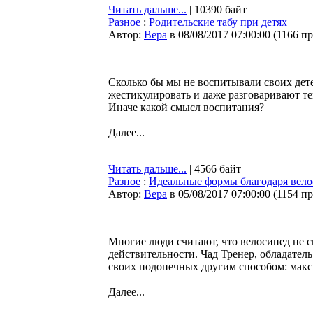
Читать дальше...
| 10390 байт
Разное
:
Родительские табу при детях
Автор:
Bepa
в 08/08/2017 07:00:00
(
1166 п
Сколько бы мы не воспитывали своих детей
жестикулировать и даже разговаривают те
Иначе какой смысл воспитания?
Далее...
Читать дальше...
| 4566 байт
Разное
:
Идеальные формы благодаря велос
Автор:
Bepa
в 05/08/2017 07:00:00
(
1154 п
Многие люди считают, что велосипед не с
действительности. Чад Тренер, обладател
своих подопечных другим способом: макс
Далее...