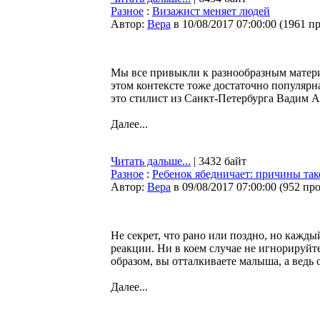
Разное
:
Визажист меняет людей
Автор:
Bepa
в 10/08/2017 07:00:00
(
1961 п
Мы все привыкли к разнообразным матери
этом контексте тоже достаточно популярн
это стилист из Санкт-Петербурга Вадим 
Далее...
Читать дальше...
| 3432 байт
Разное
:
Ребенок ябедничает: причины так
Автор:
Bepa
в 09/08/2017 07:00:00
(
952 пр
Не секрет, что рано или поздно, но кажд
реакции. Ни в коем случае не игнорируйт
образом, вы отталкиваете малыша, а ведь 
Далее...