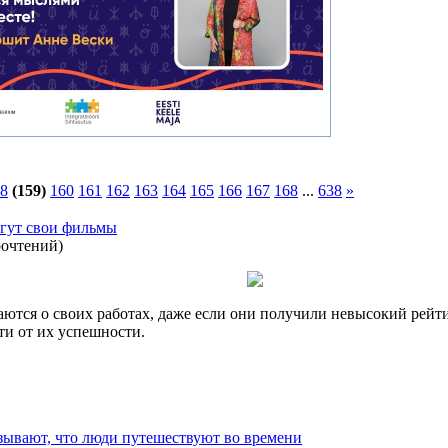
8
(159)
160
161
162
163
164
165
166
167
168
...
638
»
огут свои фильмы
рочтений
)
ются о своих работах, даже если они получили невысокий рейтин
ти от их успешности.
азывают, что люди путешествуют во времени