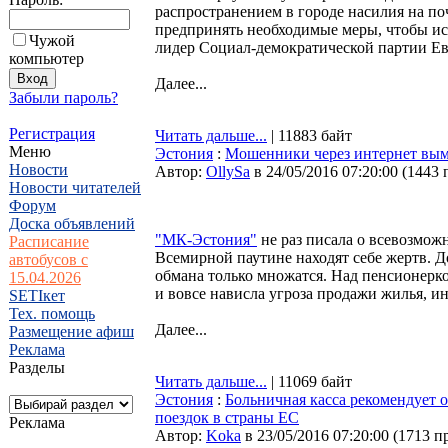
распространением в городе насилия на по
предпринять необходимые меры, чтобы ис
Чужой
лидер Социал-демократической партии Е
компьютер
Далее...
Забыли пароль?
Регистрация
Читать дальше...
| 11883 байт
Меню
Эстония
:
Мошенники через интернет вым
Новости
Автор:
OllySa
в 24/05/2016 07:20:00
(
1443 
Новости читателей
Форум
Доска объявлений
"МК-Эстония"
не раз писала о всевозмож
Расписание
Всемирной паутине находят себе жертв. 
автобусов с
обмана только множатся. Над пенсионерко
15.04.2026
и вовсе нависла угроза продажи жилья, и
SETIкет
Тех. помощь
Далее...
Размещение афиш
Реклама
Разделы
Читать дальше...
| 11069 байт
Эстония
:
Больничная касса рекомендует 
поездок в страны ЕС
Реклама
Автор:
Koka
в 23/05/2016 07:20:00
(
1713 п