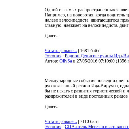
Одной из самых распространенных являетс
Например, на поворотах, когда водитель 
налево велосипедиста, двигающегося прям
главную, наезжает на велосипедиста, дви
Далее...
Читать дальше...
| 1681 байт
Эстония
:
Родион Денисов: руины Ида-Ви
Автор:
OllySa
в 27/05/2016 07:10:00
(
1356 
Международные события последних лет за
русскоязычный регион Ида-Вирумаа, однако
бы не начать с развития туристической 
раздражителей в виде постоянных рейдов
Далее...
Читать дальше...
| 7110 байт
Эстония
:
СПА-отель Meresuu выставлен н