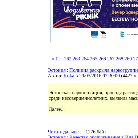
«
1
...
262
263
264
265
266
267
268
269
27
Эстония
:
Полиция раскрыла наркогрупп
Автор:
Koka
в 29/05/2016 07:30:00
(
4427 п
Эстонская наркополиция, проводя рассле
среди несовершеннолетних, выявила мас
Далее...
Читать дальше...
| 1276 байт
Эстония
:
Качество обслуживания в Ида-В