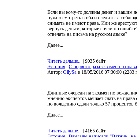
Если вы кому-то должны денег и вашим де
нужно смотреть в оба и следить за соблюде
снимать не имеют права. Или же арестую
вернуть деньги, которые сняли по ошибке
отвечать на письма на русском языке?
Далее...
Читать дальше...
| 9035 байт
Эстония
:
С первого раза экзамен на прав
Автор:
OllySa
в 18/05/2016 07:30:00
(
2283 
Длинные очереди на экзамен по вождению 
мнению экспертов мешает сдать на права с
по вождению сдали только 57 процентов б
Далее...
Читать дальше...
| 4165 байт
Эстония
:
Вандалы написали "Ватник" на 