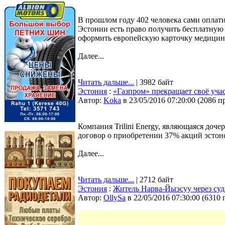
В прошлом году 402 человека сами оплати
Эстонии есть право получить бесплатную
оформить европейскую карточку медицинс
Далее...
Читать дальше...
| 3982 байт
Эстония
:
«Газпром» прекращает своё учас
Автор:
Koka
в 23/05/2016 07:20:00
(
2086 п
Компания Trilini Energy, являющаяся доч
договор о приобретении 37% акций эстонс
Далее...
Читать дальше...
| 2712 байт
Эстония
:
Житель Нарва-Йыэсуу через суд 
Автор:
OllySa
в 22/05/2016 07:30:00
(
6310 