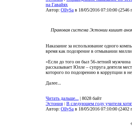
на Гавайях
Автор:
OllySa
в 18/05/2016 07:10:00
(
2546 
Правовая система Эстонии кишит анома
Наказание за использование одного компь
время как подозрение в отмывании милли
«Если до того он был 56-летний мужчина «
рассказывает Юлле – супруга деятеля мес
которого по подозрению в коррупции в не
Далее...
Читать дальше...
| 8028 байт
Эстония
:
В следующем году учителя хотят
Автор:
OllySa
в 18/05/2016 07:10:00
(
2402 