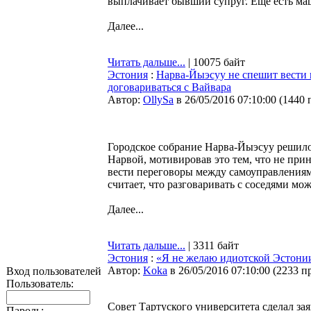
выплачивает бывший супруг. Еще есть маш
Далее...
Читать дальше...
| 10075 байт
Эстония
:
Нарва-Йыэсуу не спешит вести 
договариваться с Вайвара
Автор:
OllySa
в 26/05/2016 07:10:00
(
1440 
Городское собрание Нарва-Йыэсуу решило 
Нарвой, мотивировав это тем, что не при
вести переговоры между самоуправления
считает, что разговаривать с соседями мож
Далее...
Читать дальше...
| 3311 байт
Эстония
:
«Я не желаю идиотской Эстони
Автор:
Koka
в 26/05/2016 07:10:00
(
2233 п
Вход пользователей
Пользователь:
Совет Тартуского университета сделал за
Пароль: