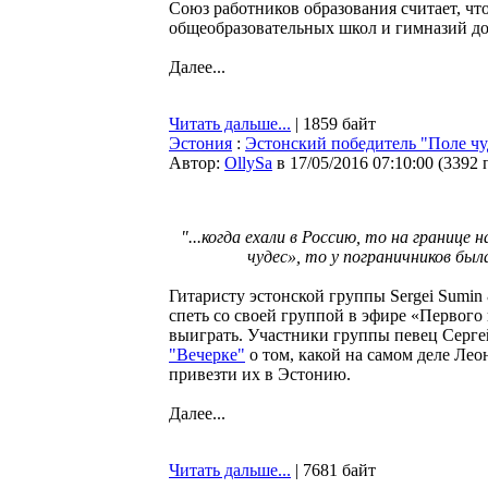
Союз работников образования считает, ч
общеобразовательных школ и гимназий дол
Далее...
Читать дальше...
| 1859 байт
Эстония
:
Эстонский победитель "Поле ч
Автор:
OllySa
в 17/05/2016 07:10:00
(
3392 
"...когда ехали в Россию, то на границе
чудес», то у пограничников был
Гитаристу эстонской группы Sergei Sumi
спеть со своей группой в эфире «Первого 
выиграть. Участники группы певец Серге
"Вечерке"
о том, какой на самом деле Ле
привезти их в Эстонию.
Далее...
Читать дальше...
| 7681 байт