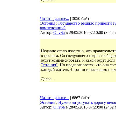
Читать дальше...
| 3050 байт
Эстония
:
Государство решило привести зу
компенсации?
Автор:
OllySa
в 29/05/2016 07:10:00
(
3652 
Недавно стало известно, что правительст
взрослым. Со следующего года в госбюдж
будут компенсировать, и какой будет до
Эстония"
. Но предполагается, что она со
каждый житель Эстонии и насколько плаче
Далее...
Читать дальше...
| 6867 байт
Эстония
:
Нужно ли уступать дорогу вело
Автор:
OllySa
в 28/05/2016 07:20:00
(
2462 