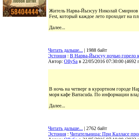
Житель Нарва-Йыэсуу Николай Смирнов п
Fest, который каждое лето проходит на п
Далее...
Читать дальше...
| 1988 байт
Эстония
:
В Нарва-Йыэсуу ночью горело к
Автор:
OllySa
в 22/05/2016 07:30:00
(
4692 
В ночь на четверг в курортном городе На
моря кафе Barracuda. По информации вла
Далее...
Читать дальше...
| 2762 байт
Эстония
:
Читательница: При Калласе про