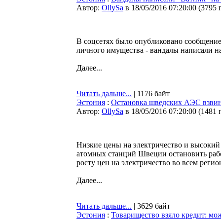
Автор:
OllySa
в 18/05/2016 07:20:00
(
3795 
В соцсетях было опубликовано сообщение
личного имущества - вандалы написали на
Далее...
Читать дальше...
| 1176 байт
Эстония
:
Остановка шведских АЭС взвин
Автор:
OllySa
в 18/05/2016 07:20:00
(
1481 
Низкие цены на электричество и высокий
атомных станций Швеции остановить рабо
росту цен на электричество во всем реги
Далее...
Читать дальше...
| 3629 байт
Эстония
:
Товарищество взяло кредит: мо