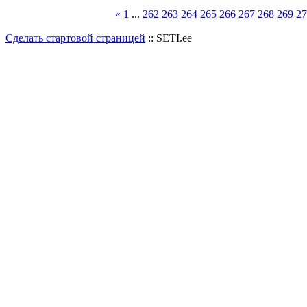
«
1
...
262
263
264
265
266
267
268
269
27
Сделать стартовой страницей
:: SETI.ee