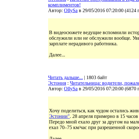
комплиментов!
Автор:
OllySa
в 29/05/2016 07:20:00
(
4124 
В видеосюжете ведущие вспомнили истори
обслужили или не обслужили вообще. Увы,
зарплате нерадивого работника.
Далее...
Читать дальше...
| 1803 байт
Эстония
:
Читательница: водители, пожале
Автор:
OllySa
в 29/05/2016 07:20:00
(
6870 
Хочу поделиться, как чудом остались ж
Эстонии"
. 28 апреля примерно в 15 часо
Передо мной ехало друг за другом на мал
ехал 70–75 км/час при разрешенной скорос
Далее...