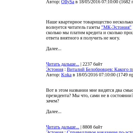
Автор:
OllySa
в 18/05/2016 07:10:00
(
1682 
Наше квартирное товарищество несколько л
волнуется читатель газеты
"МК-Эстония"
сколько мы платим кредита и сколько проц
ответа внятного я получить не могу.
Далее...
Читать дальше...
| 2237 байт
Эстония
:
Виталий Белобровцев: Какого 
Автор:
Koka
в 18/05/2016 07:10:00
(
1749 п
Вот в этом названии мне видятся два смы
президента? Мы что, сами не в состоянии?
зачем?
Далее...
Читать дальше...
| 8808 байт
Эстония
:
Справедливое наказание по-эст