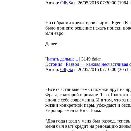
Автор:
OllySa
в 26/05/2016 07:30:00
(
1964 
На собрании кредиторов фирмы Egeria Kin
было принято решение начать поиски ново
млн евро.
Далее...
Читать дальше...
| 3149 байт
Эстония
:
Развод — каждая несчастливая 
Автор:
OllySa
в 26/05/2016 07:10:00
(
3051 
«Все счастливые семьи похожи друг на др
Фраза, с которой в романе Льва Толстого
вполне себе современна. И в том, что за
жизни конкретной пары, убеждают и бесп
Европарламента Яны Тоом.
"Два года назад у меня был развод, тепер
меня был взят кредит на реновацию жиль