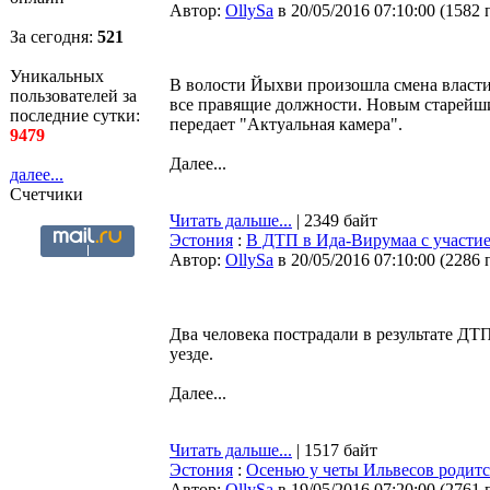
Автор:
OllySa
в 20/05/2016 07:10:00
(
1582 
За сегодня:
521
Уникальных
В волости Йыхви произошла смена власти:
пользователей за
все правящие должности. Новым старейш
последние сутки:
передает "Актуальная камера".
9479
Далее...
далее...
Счетчики
Читать дальше...
| 2349 байт
Эстония
:
В ДТП в Ида-Вирумаа с участие
Автор:
OllySa
в 20/05/2016 07:10:00
(
2286 
Два человека пострадали в результате Д
уезде.
Далее...
Читать дальше...
| 1517 байт
Эстония
:
Осенью у четы Ильвесов родитс
Автор:
OllySa
в 19/05/2016 07:20:00
(
2761 