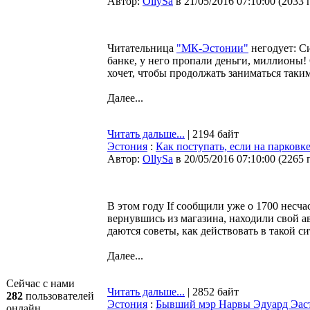
Автор:
OllySa
в 21/05/2016 07:10:00
(
2033 
Читательница
"МК-Эстонии"
негодует: Си
банке, у него пропали деньги, миллионы! 
хочет, чтобы продолжать заниматься так
Далее...
Читать дальше...
| 2194 байт
Эстония
:
Как поступать, если на парков
Автор:
OllySa
в 20/05/2016 07:10:00
(
2265 
В этом году If сообщили уже о 1700 несча
вернувшись из магазина, находили свой а
даются советы, как действовать в такой с
Далее...
Сейчас с нами
Читать дальше...
| 2852 байт
282
пользователей
Эстония
:
Бывший мэр Нарвы Эдуард Эаст
онлайн