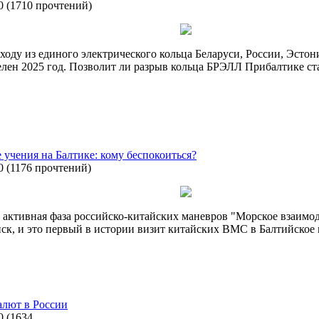
0
(
1710 прочтений
)
ходу из единого электрического кольца Беларуси, России, Эстон
ен 2025 год. Позволит ли разрыв кольца БРЭЛЛ Прибалтике стат
 учения на Балтике: кому беспокоиться?
0
(
1176 прочтений
)
 активная фаза российско-китайских маневров "Морское взаимод
к, и это первый в истории визит китайских ВМС в Балтийское 
алют в России
0
(
1634