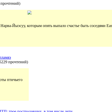
 прочтений
)
Нарва-Йыэсуу, которым опять выпало счастье быть соседями Eas
лламяэ
5229 прочтений
)
оты птичьего
П: трое пострадавших, в том числе дети