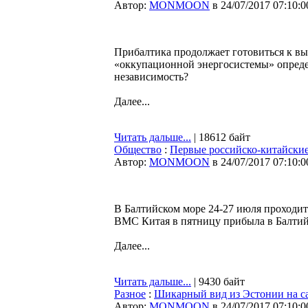
Автор:
MONMOON
в 24/07/2017 07:10:0
Прибалтика продолжает готовиться к вы
«оккупационной энергосистемы» определ
независимость?
Далее...
Читать дальше...
| 18612 байт
Общество
:
Первые российско-китайские
Автор:
MONMOON
в 24/07/2017 07:10:0
В Балтийском море 24-27 июля проходит
ВМС Китая в пятницу прибыла в Балтийс
Далее...
Читать дальше...
| 9430 байт
Разное
:
Шикарный вид из Эстонии на с
Автор:
MONMOON
в 24/07/2017 07:10:0