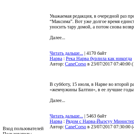
Уважаемая редакция, в очередной раз пр
“Максима”. Вот уже долгое время единс
уносить тару домой, а потом снова возв
Далее...
Читать дальше...
| 4170 байт
Нарва
:
Река Нарва бурлила как никогда
Автор:
CaneCorso
в 23/07/2017 07:40:00
(
В субботу, 15 июля, в Нарве во второй р
«жемчужины Балтии», в ее лучшие годы 
Далее...
Читать дальше...
| 5463 байт
Нарва
:
Рядом с Нарва-Йыэсуу Министер
Автор:
CaneCorso
в 23/07/2017 07:30:00
(
Вход пользователей
Пользователь: