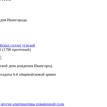
 дня Ивангорода.
йских солдат угрозой
0
(
1798 прочтений
)
 свой день рождения Ивангород.
солдаты 6-й общевойсковой армии
и другие альтернативы поваренной соли