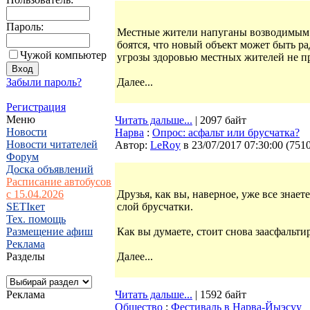
Пароль:
Местные жители напуганы возводимым п
боятся, что новый объект может быть ра
Чужой компьютер
угрозы здоровью местных жителей не пр
Забыли пароль?
Далее...
Регистрация
Меню
Читать дальше...
| 2097 байт
Новости
Нарва
:
Опрос: асфальт или брусчатка?
Новости читателей
Автор:
LeRoy
в 23/07/2017 07:30:00
(
751
Форум
Доска объявлений
Расписание автобусов
с 15.04.2026
Друзья, как вы, наверное, уже все знае
SETIкет
слой брусчатки.
Тех. помощь
Размещение афиш
Как вы думаете, стоит снова заасфальт
Реклама
Разделы
Далее...
Реклама
Читать дальше...
| 1592 байт
Общество
:
Фестиваль в Нарва-Йыэсуу