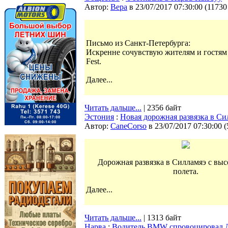
Автор:
Bepa
в 23/07/2017 07:30:00
(
11730
Письмо из Санкт-Петербурга:
Искренне сочувствую жителям и гостям 
Fest.
Далее...
Читать дальше...
| 2356 байт
Эстония
:
Новая дорожная развязка в Си
Автор:
CaneCorso
в 23/07/2017 07:30:00
(
Дорожная развязка в Силламяэ с выс
полета.
Далее...
Читать дальше...
| 1313 байт
Нарва
:
Водитель BMW спровоцировал ДТ