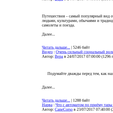
Путешествия – самый популярный вид от
людьми, культурами, обычаями и традици
самолеты и поезда.
Далее...
Читать дальше...
| 5246 байт
Видео
:
Очень сильный социальный рол
Автор:
Bepa
в 24/07/2017 07:00:00
(
1296 
Подумайте дважды перед тем, как наж
Далее...
Читать дальше...
| 1288 байт
Нарва
:
Что с автоматом по приёму тары
Автор:
CaneCorso
в 23/07/2017 07:40:00
(