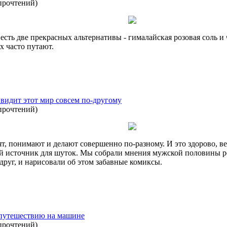
прочтений
)
и, есть две прекрасных альтернативы - гималайская розовая соль и
их часто путают.
 видит этот мир совсем по-другому
прочтений
)
понимают и делают совершенно по-разному. И это здорово, вед
й источник для шуток. Мы собрали мнения мужской половины ре
одруг, и нарисовали об этом забавные комиксы.
 путешествию на машине
прочтений
)