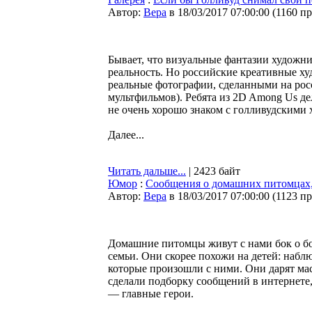
Автор:
Bepa
в 18/03/2017 07:00:00
(
1160 п
Бывает, что визуальные фантазии художник
реальность. Но российские креативные х
реальные фотографии, сделанными на рос
мультфильмов). Ребята из 2D Among Us де
не очень хорошо знаком с голливудскими х
Далее...
Читать дальше...
| 2423 байт
Юмор
:
Сообщения о домашних питомцах, 
Автор:
Bepa
в 18/03/2017 07:00:00
(
1123 п
Домашние питомцы живут с нами бок о бо
семьи. Они скорее похожи на детей: набл
которые произошли с ними. Они дарят ма
сделали подборку сообщений в интернете
— главные герои.