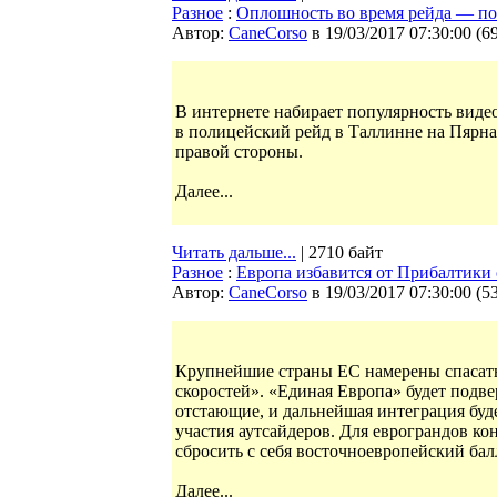
Разное
:
Оплошность во время рейда — по
Автор:
CaneCorso
в 19/03/2017 07:30:00
(
6
В интернете набирает популярность видео
в полицейский рейд в Таллинне на Пярнам
правой стороны.
Далее...
Читать дальше...
| 2710 байт
Разное
:
Европа избавится от Прибалтики
Автор:
CaneCorso
в 19/03/2017 07:30:00
(
5
Крупнейшие страны ЕС намерены спасать
скоростей». «Единая Европа» будет подв
отстающие, и дальнейшая интеграция буд
участия аутсайдеров. Для еврограндов к
сбросить с себя восточноевропейский бал
Далее...