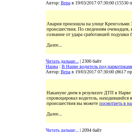
Автор:
Bepa
в 19/03/2017 07:30:00
(
15530 
Авария произошла на улице Кренгольми 3
происшествия. По сведениям очевидцев, 
сознание от удара сработавшей подушки б
Далее...
Читать дальше...
| 2300 байт
Нарва
:
В Нарве водитель под наркотика
Автор:
Bepa
в 19/03/2017 07:30:00
(
8617 п
Накануне днем в результате ДТП в Нарве
спровоцировал водитель, находившийся в
происшествия вы можете
посмотреть в на
Далее...
Читать дальше...
| 2094 байт