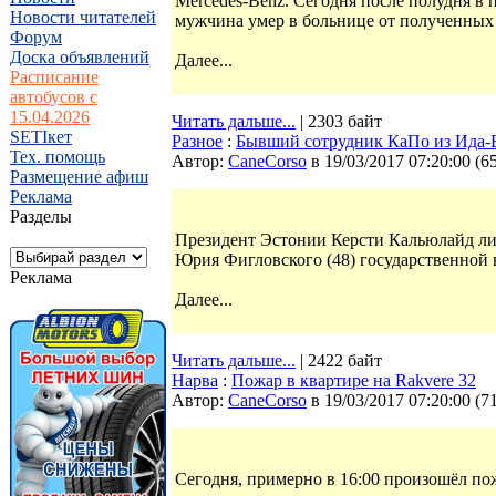
Mercedes-Benz. Сегодня после полудня в
Новости читателей
мужчина умер в больнице от полученных
Форум
Доска объявлений
Далее...
Расписание
автобусов с
15.04.2026
Читать дальше...
| 2303 байт
SETIкет
Разное
:
Бывший сотрудник КаПо из Ида-
Тех. помощь
Автор:
CaneCorso
в 19/03/2017 07:20:00
(
6
Размещение афиш
Реклама
Разделы
Президент Эстонии Керсти Кальюлайд л
Юрия Фигловского (48) государственной 
Реклама
Далее...
Читать дальше...
| 2422 байт
Нарва
:
Пожар в квартире на Rakvere 32
Автор:
CaneCorso
в 19/03/2017 07:20:00
(
7
Сегодня, примерно в 16:00 произошёл пож