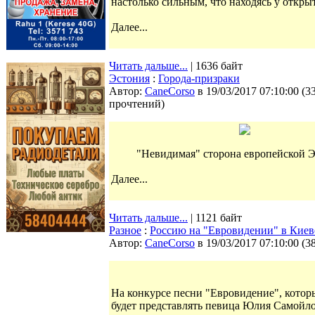
настолько сильным, что находясь у откры
Далее...
Читать дальше...
| 1636 байт
Эстония
:
Города-призраки
Автор:
CaneCorso
в 19/03/2017 07:10:00
(
3
прочтений
)
"Невидимая" сторона европейской 
Далее...
Читать дальше...
| 1121 байт
Разное
:
Россию на "Евровидении" в Киев
Автор:
CaneCorso
в 19/03/2017 07:10:00
(
3
На конкурсе песни "Евровидение", которы
будет представлять певица Юлия Самойлов