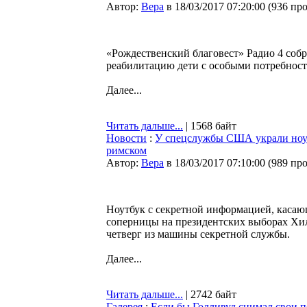
Автор:
Bepa
в 18/03/2017 07:20:00
(
936 пр
«Рождественский благовест» Радио 4 собр
реабилитацию дети с особыми потребностя
Далее...
Читать дальше...
| 1568 байт
Новости
:
У спецслужбы США украли ноут
римском
Автор:
Bepa
в 18/03/2017 07:10:00
(
989 пр
Ноутбук с секретной информацией, каса
соперницы на президентских выборах Хил
четверг из машины секретной службы.
Далее...
Читать дальше...
| 2742 байт
Галерея
:
Если бы Голливуд снимал свои 