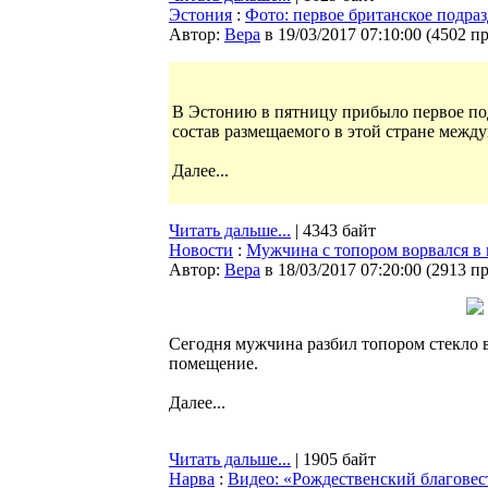
Эстония
:
Фото: первое британское подр
Автор:
Bepa
в 19/03/2017 07:10:00
(
4502 п
В Эстонию в пятницу прибыло первое по
состав размещаемого в этой стране межд
Далее...
Читать дальше...
| 4343 байт
Новости
:
Мужчина с топором ворвался в
Автор:
Bepa
в 18/03/2017 07:20:00
(
2913 п
Сегодня мужчина разбил топором стекло в
помещение.
Далее...
Читать дальше...
| 1905 байт
Нарва
:
Видео: «Рождественский благовес