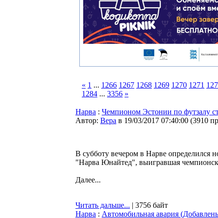
«
1
...
1266
1267
1268
1269
1270
1271
127
1284
...
3356
»
Нарва
:
Чемпионом Эстонии по футзалу с
Автор:
Bepa
в 19/03/2017 07:40:00
(
3910 п
В субботу вечером в Нарве определился н
"Нарва Юнайтед", выигравшая чемпионски
Далее...
Читать дальше...
| 3756 байт
Нарва
:
Автомобильная авария (Добавлен