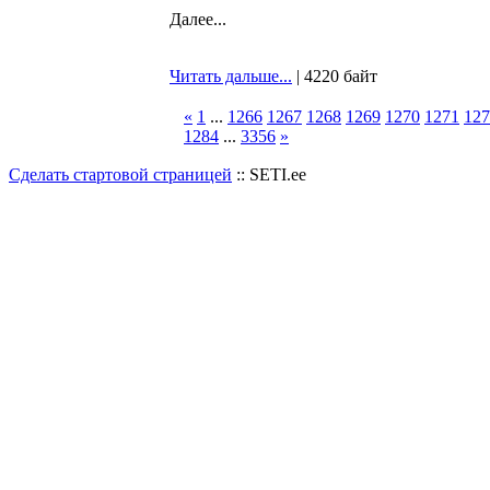
Далее...
Читать дальше...
| 4220 байт
«
1
...
1266
1267
1268
1269
1270
1271
127
1284
...
3356
»
Сделать стартовой страницей
:: SETI.ee