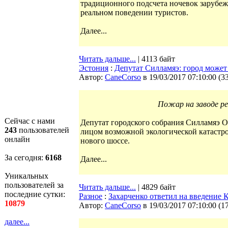
традиционного подсчета ночевок зарубеж
реальном поведении туристов.
Далее...
Читать дальше...
| 4113 байт
Эстония
:
Депутат Силламяэ: город может
Автор:
CaneCorso
в 19/03/2017 07:10:00
(
3
Пожар на заводе ре
Сейчас с нами
Депутат городского собрания Силламяэ Ол
243
пользователей
лицом возможной экологической катастро
онлайн
нового шоссе.
За сегодня:
6168
Далее...
Уникальных
пользователей за
Читать дальше...
| 4829 байт
последние сутки:
Разное
:
Захарченко ответил на введение
10879
Автор:
CaneCorso
в 19/03/2017 07:10:00
(
1
далее...