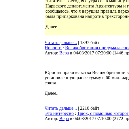
Читатель: "Сегодня с утра сел в машину 
Нарвского департамента Архитектуры и 
сообщалось, что я нарушил правила парко
была припаркована напротив трехсторонн
Далее...
Читать дальше...
| 1897 байт
Новости
:
Великобритания придумала спос
Автор:
Bepa
в 04/03/2017 07:20:00
(
1446 п
Юристы правительства Великобритании за
установленную ранее сумму в 60 миллиард
союза.
Далее...
Читать дальше...
| 2210 байт
Это интересно
:
Трюк, с помощью которог
Автор:
Bepa
в 04/03/2017 07:10:00
(
2772 п