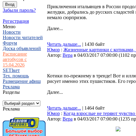
Приключения итальянцев в России продол
Забыли пароль?
желудки, добрались до русских сладостей и
немало сюрпризов.
Регистрация
Меню
Далее...
Новости
Новости читателей
Форум
Читать дальше...
| 1430 байт
Доска объявлений
Юмор
:
Жизненные картинки с котиками, 
Расписание
Автор:
Bepa
в 04/03/2017 07:00:00
(
1102 п
автобусов с
15.04.2026
SETIкет
Тех. помощь
Котики по-прежнему в тренде! Вот и илл
Размещение афиш
рисует именно этих пушистиков. Его гер
Реклама
Разделы
Далее...
Читать дальше...
| 1464 байт
Реклама
Юмор
:
Когда взрослые не теряют чувств
Автор:
Bepa
в 04/03/2017 07:00:00
(
1235 п