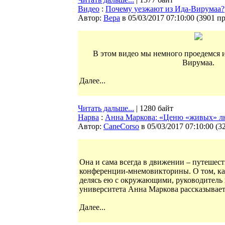
Видео
:
Почему уезжают из Ида-Вирумаа?
Автор:
Bepa
в 05/03/2017 07:10:00
(
3901 п
В этом видео мы немного проедемся и
Вирумаа.
Далее...
Читать дальше...
| 1280 байт
Нарва
:
Анна Маркова: «Ценю «живых» лю
Автор:
CaneCorso
в 05/03/2017 07:10:00
(
3
Она и сама всегда в движении – путешест
конференции-мнемовикторины. О том, ка
делясь ею с окружающими, руководитель
университета Анна Маркова рассказывает 
Далее...