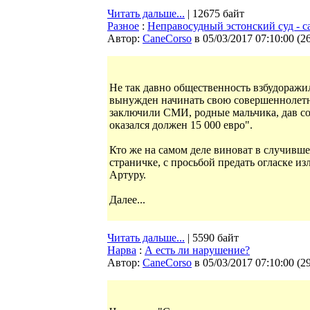
Читать дальше...
| 12675 байт
Разное
:
Неправосудный эстонский суд - 
Автор:
CaneCorso
в 05/03/2017 07:10:00
(
2
Не так давно общественность взбудоражил
вынужден начинать свою совершеннолетню
заключили СМИ, родные мальчика, дав со
оказался должен 15 000 евро".
Кто же на самом деле виноват в случивш
страничке, с просьбой предать огласке и
Артуру.
Далее...
Читать дальше...
| 5590 байт
Нарва
:
А есть ли нарушение?
Автор:
CaneCorso
в 05/03/2017 07:10:00
(
2