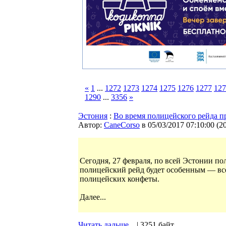
«
1
...
1272
1273
1274
1275
1276
1277
127
1290
...
3356
»
Эстония
:
Во время полицейского рейда 
Автор:
CaneCorso
в 05/03/2017 07:10:00
(
2
Сегодня, 27 февраля, по всей Эстонии пол
полицейский рейд будет особенным — все
полицейских конфеты.
Далее...
Читать дальше...
| 3251 байт