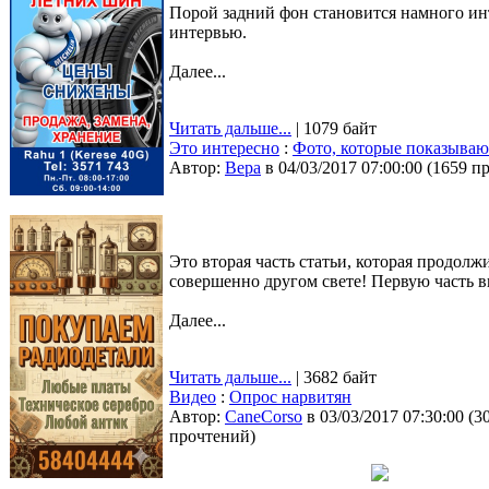
Порой задний фон становится намного ин
интервью.
Далее...
Читать дальше...
| 1079 байт
Это интересно
:
Фото, которые показывают,
Автор:
Bepa
в 04/03/2017 07:00:00
(
1659 п
Это вторая часть статьи, которая продол
совершенно другом свете! Первую часть 
Далее...
Читать дальше...
| 3682 байт
Видео
:
Опрос нарвитян
Автор:
CaneCorso
в 03/03/2017 07:30:00
(
3
прочтений
)