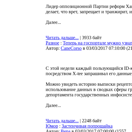
Лидер оппозиционной Партии реформ Ханн
делает, что врет, запрещает и транжирит,
Далее...
Читать дальше...
| 3933 байт
Разное
:
Теперь на госпортале мужно узнат
Автор:
CaneCorso
в 03/03/2017 07:10:00
(
2
С этой недели каждый пользующийся ID-кар
посредством X-tee запрашивал его данные
Можно увидеть историю выписки рецептов
использование данных в сводках сферы гр
депортамента государственных инфосисте
Далее...
Читать дальше...
| 2248 байт
Юмор
:
Застенчивая попрошайка
Автор:
Bepa
в 03/03/2017 07:00:00
(
1557