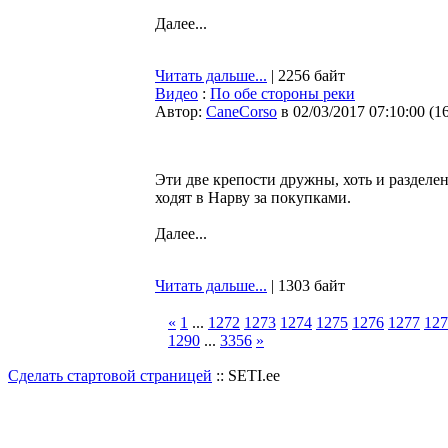
Далее...
Читать дальше...
| 2256 байт
Видео
:
По обе стороны реки
Автор:
CaneCorso
в 02/03/2017 07:10:00
(
1
Эти две крепости дружны, хоть и разделен
ходят в Нарву за покупками.
Далее...
Читать дальше...
| 1303 байт
«
1
...
1272
1273
1274
1275
1276
1277
127
1290
...
3356
»
Сделать стартовой страницей
:: SETI.ee