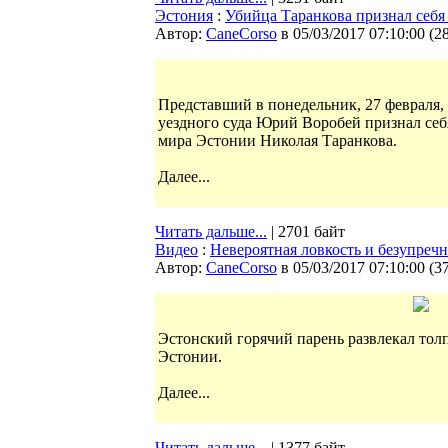
Эстония
:
Убийца Таранкова признал себ
Автор:
CaneCorso
в 05/03/2017 07:10:00
(
2
Представший в понедельник, 27 февраля,
уездного суда Юрий Воробей признал себ
мира Эстонии Николая Таранкова.
Далее...
Читать дальше...
| 2701 байт
Видео
:
Невероятная ловкость и безупреч
Автор:
CaneCorso
в 05/03/2017 07:10:00
(
3
Эстонский горячий парень развлекал тол
Эстонии.
Далее...
Читать дальше...
| 1377 байт