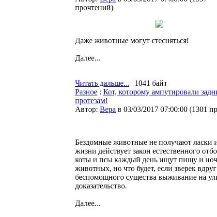
прочтений
)
Даже животные могут стесняться!
Далее...
Читать дальше...
| 1041 байт
Разное
:
Кот, которому ампутировали задн
протезам!
Автор:
Bepa
в 03/03/2017 07:00:00
(
1301 п
Бездомные животные не получают ласки и
жизни действует закон естественного отб
коты и псы каждый день ищут пищу и ночл
животных, но что будет, если зверек вдр
беспомощного существа выживание на ули
доказательство.
Далее...