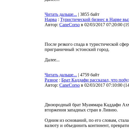
Читать дальше...
| 3855 байт
Нарва
:
Туристический бизнес в Нарве вы
Автор:
CaneCorso
в 02/03/2017 07:20:00
(
1
После резкого спада в туристической сф
приграничный эстонский город.
Далее...
Читать дальше...
| 4759 байт
Разное
:
Брат Каддафи рассказал, что поб
Автор:
CaneCorso
в 02/03/2017 07:10:00
(
1
Двоюродный брат Муаммара Каддафи Ахме
вторжения западных стран в Ливию.
Одним из оснований, по его словам, стал
валюту и объединить континент, преврат