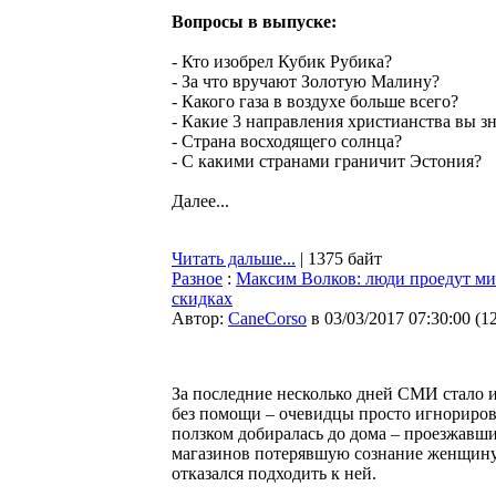
Вопросы в выпуске:
- Кто изобрел Кубик Рубика?
- За что вручают Золотую Малину?
- Какого газа в воздухе больше всего?
- Какие 3 направления христианства вы зн
- Страна восходящего солнца?
- С какими странами граничит Эстония?
Далее...
Читать дальше...
| 1375 байт
Разное
:
Максим Волков: люди проедут ми
скидках
Автор:
CaneCorso
в 03/03/2017 07:30:00
(
1
За последние несколько дней СМИ стало и
без помощи – очевидцы просто игнориров
ползком добиралась до дома – проезжавши
магазинов потерявшую сознание женщину 
отказался подходить к ней.