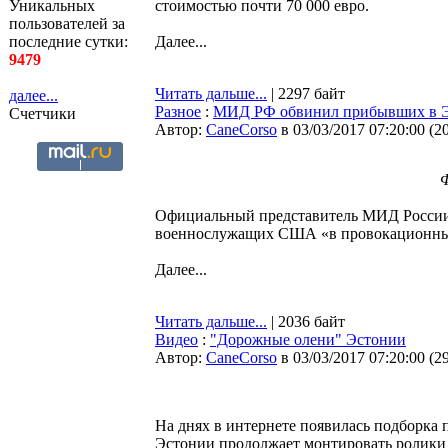
Уникальных
стоимостью почти 70 000 евро.
пользователей за
последние сутки:
Далее...
9479
Читать дальше...
| 2297 байт
далее...
Разное
:
МИД РФ обвинил прибывших в Э
Счетчики
Автор:
CaneCorso
в 03/03/2017 07:20:00
(
2
Ф
Официальный представитель МИД России 
военнослужащих США «в провокационных
Далее...
Читать дальше...
| 2036 байт
Видео
:
"Дорожные олени" Эстонии
Автор:
CaneCorso
в 03/03/2017 07:20:00
(
2
На днях в интернете появилась подборка
Эстонии продолжает монтировать ролики 