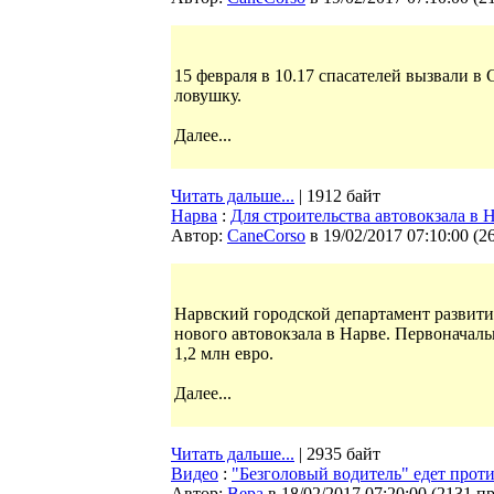
15 февраля в 10.17 спасателей вызвали в
ловушку.
Далее...
Читать дальше...
| 1912 байт
Нарва
:
Для строительства автовокзала в 
Автор:
CaneCorso
в 19/02/2017 07:10:00
(
2
Нарвский городской департамент развити
нового автовокзала в Нарве. Первоначаль
1,2 млн евро.
Далее...
Читать дальше...
| 2935 байт
Видео
:
"Безголовый водитель" едет прот
Автор:
Bepa
в 18/02/2017 07:20:00
(
2131 п