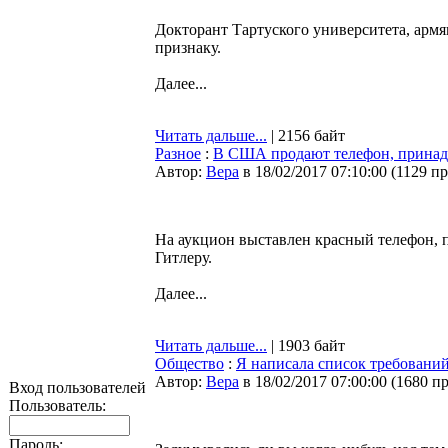
Докторант Тартуского университета, арм
признаку.
Далее...
Читать дальше...
| 2156 байт
Разное
:
В США продают телефон, прина
Автор:
Bepa
в 18/02/2017 07:10:00
(
1129 п
На аукцион выставлен красный телефон,
Гитлеру.
Далее...
Читать дальше...
| 1903 байт
Общество
:
Я написала список требований
Автор:
Bepa
в 18/02/2017 07:00:00
(
1680 п
Вход пользователей
Пользователь:
Пароль: