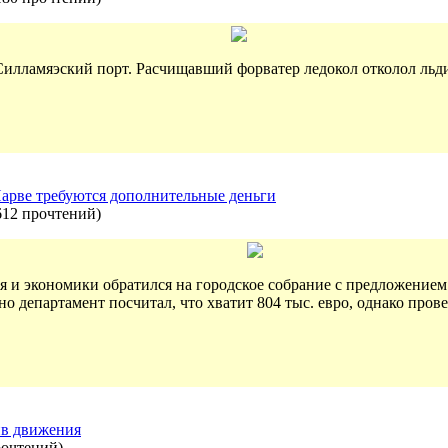
 Силламяэский порт. Расчищавший форватер ледокол отколол льди
Нарве требуются дополнительные деньги
612 прочтений
)
я и экономики обратился на городское собрание с предложением
но департамент посчитал, что хватит 804 тыс. евро, однако пров
ив движения
рочтений
)