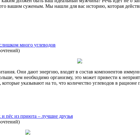
, каким должен быть ваш идеальный мужчина? Речь идет не о з
его вашим суженым. Мы нашли для вас историю, которая действит
е слишком много углеводов
рочтений
)
тания. Они дают энергию, входят в состав компонентов иммунно
больше, чем необходимо организму, это может привести к непр
 которые указывают на то, что количество углеводов в рационе 
и пёс из приюта – лучшие друзья
рочтений
)