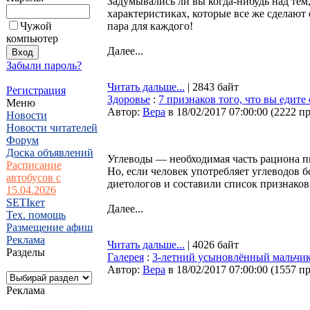
Задумывались ли вы когда-нибудь над тем
характеристиках, которые все же сделают 
Чужой
пара для каждого!
компьютер
Далее...
Забыли пароль?
Читать дальше...
| 2843 байт
Регистрация
Здоровье
:
7 признаков того, что вы едит
Меню
Автор:
Bepa
в 18/02/2017 07:00:00
(
2222 п
Новости
Новости читателей
Форум
Доска объявлений
Углеводы — необходимая часть рациона пи
Расписание
Но, если человек употребляет углеводов 
автобусов с
диетологов и составили список признаков,
15.04.2026
SETIкет
Далее...
Тех. помощь
Размещение афиш
Реклама
Читать дальше...
| 4026 байт
Разделы
Галерея
:
3-летний усыновлённый мальчик 
Автор:
Bepa
в 18/02/2017 07:00:00
(
1557 п
Реклама