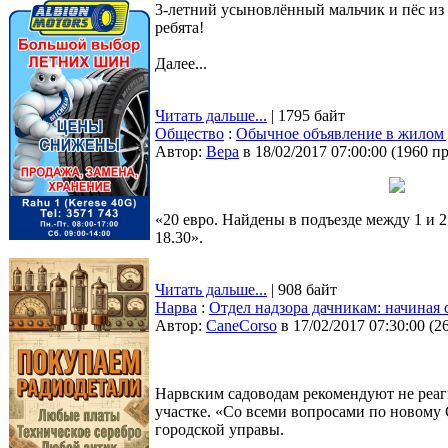
3-летний усыновлённый мальчик и пёс из
ребята!
Далее...
Читать дальше...
| 1795 байт
Общество
:
Обычное объявление в жилом
Автор:
Bepa
в 18/02/2017 07:00:00
(
1960 п
«20 евро. Найдены в подъезде между 1 и 2
18.30».
Читать дальше...
| 908 байт
Нарва
:
Отдел надзора дачникам: начиная с
Автор:
CaneCorso
в 17/02/2017 07:30:00
(
2
Нарвским садоводам рекомендуют не реаги
участке. «Со всеми вопросами по новому
городской управы.