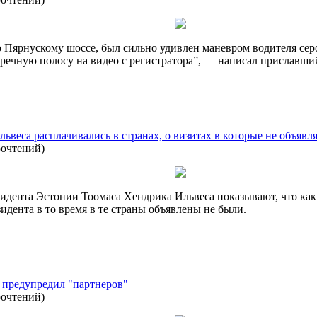
по Пярнускому шоссе, был сильно удивлен маневром водителя сер
речную полосу на видео с регистратора”, — написал приславший
ьвеса расплачивались в странах, о визитах в которые не объявл
рочтений
)
идента Эстонии Тоомаса Хендрика Ильвеса показывают, что как
идента в то время в те страны объявлены не были.
н предупредил "партнеров"
рочтений
)