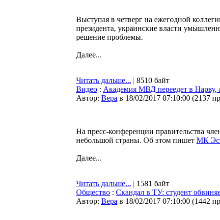
Выступая в четверг на ежегодной коллег
президента, украинские власти умышленно
решение проблемы.
Далее...
Читать дальше...
| 8510 байт
Видео
:
Академия МВД переедет в Нарву, а
Автор:
Bepa
в 18/02/2017 07:10:00
(
2137 п
На пресс-конференции правительства чле
небольшой страны. Об этом пишет
МК Эс
Далее...
Читать дальше...
| 1581 байт
Общество
:
Скандал в ТУ: студент обвин
Автор:
Bepa
в 18/02/2017 07:10:00
(
1442 п