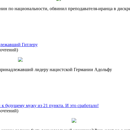
янин по национальности, обвинил преподавателя-иранца в дис
длежавший Гитлеру
рочтений
)
 принадлежавший лидеру нацистской Германии Адольфу
 к будущему мужу из 21 пункта. И это сработало!
рочтений
)