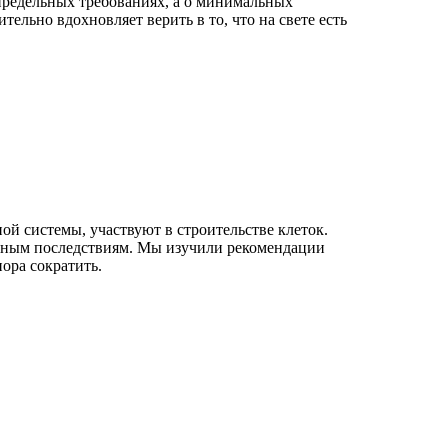
апредельных требованиях, а о минимальных
ельно вдохновляет верить в то, что на свете есть
й системы, участвуют в строительстве клеток.
иятным последствиям. Мы изучили рекомендации
пора сократить.