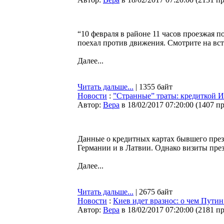
“10 февраля в районе 11 часов проезжая 
поехал против движения. Смотрите на вст
Далее...
Читать дальше...
| 1355 байт
Новости
:
”Странные” траты: кредиткой Ил
Автор:
Bepa
в 18/02/2017 07:20:00
(
1407 п
Данные о кредитных картах бывшего през
Германии и в Латвии. Однако визиты през
Далее...
Читать дальше...
| 2675 байт
Новости
:
Киев идет вразнос: о чем Пути
Автор:
Bepa
в 18/02/2017 07:20:00
(
2181 п