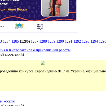
3
1284
1285
(1286)
1287
1288
1289
1290
1291
1292
1293
1294
129
ния в Киеве заявила о прекращении работы
039 прочтений
)
проведению конкурса Евровидение-2017 на Украине, официально
ны косулю
180 прочтений
)