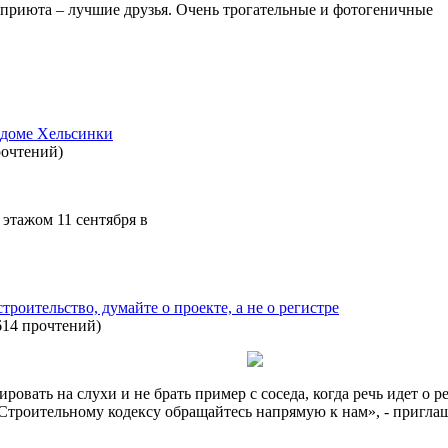
 приюта – лучшие друзья. Очень трогательные и фотогеничные
 доме Хельсинки
рочтений
)
 этажом 11 сентября в
троительство, думайте о проекте, а не о регистре
614 прочтений
)
ровать на слухи и не брать пример с соседа, когда речь идет о
 Строительному кодексу обращайтесь напрямую к нам», - пригла