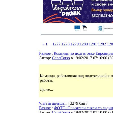
«
1
...
1277
1278
1279
1280
1281
1282
128
Разное
:
Команда по подготовке Евровиде
Автор:
CaneCorso
в 19/02/2017 07:10:00
(
3
Команда, работавшая над подготовкой к 
работы.
Далее...
Читать дальше...
| 3279 байт
Разное
:
ФОТО: Спасатели сняли со льди
Автор:
CaneCorso
в 19/02/2017 07:10:00
(
2