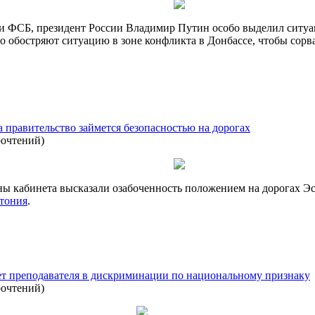
ии ФСБ, президент России Владимир Путин особо выделил ситу
 обостряют ситуацию в зоне конфликта в Донбассе, чтобы сорва
 правительство займется безопасностью на дорогах
рочтений
)
ны кабинета высказали озабоченность положением на дорогах Э
тония
.
яет преподавателя в дискриминации по национальному признаку
рочтений
)