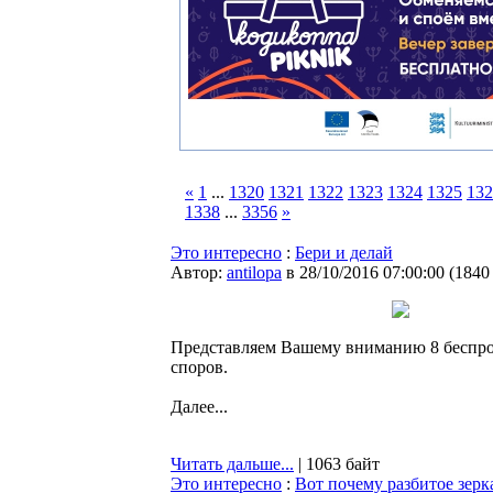
«
1
...
1320
1321
1322
1323
1324
1325
132
1338
...
3356
»
Это интересно
:
Бери и делай
Автор:
antilopa
в 28/10/2016 07:00:00
(
1840
Представляем Вашему вниманию 8 бесп
споров.
Далее...
Читать дальше...
| 1063 байт
Это интересно
:
Вот почему разбитое зерка