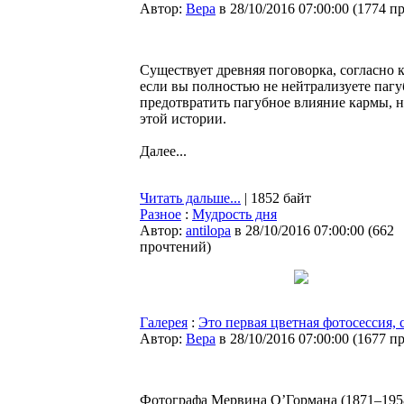
Автор:
Bepa
в 28/10/2016 07:00:00
(
1774 п
Существует древняя поговорка, согласно к
если вы полностью не нейтрализуете пагу
предотвратить пагубное влияние кармы, н
этой истории.
Далее...
Читать дальше...
| 1852 байт
Разное
:
Мудрость дня
Автор:
antilopa
в 28/10/2016 07:00:00
(
662
прочтений
)
Галерея
:
Это первая цветная фотосессия, 
Автор:
Bepa
в 28/10/2016 07:00:00
(
1677 п
Фотографа Мервина О’Гормана (1871–195