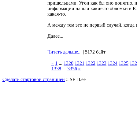
пришельцами. Угон как бы оно понятно, н
информации нашли какие-то обломки в Ю
какая-то.
А между тем это не первый случай, когда
Далее...
Читать дальше...
| 5172 байт
«
1
...
1320
1321
1322
1323
1324
1325
132
1338
...
3356
»
Сделать стартовой страницей
:: SETI.ee