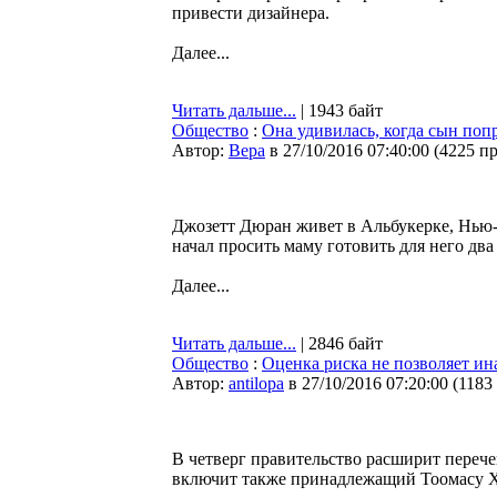
привести дизайнера.
Далее...
Читать дальше...
| 1943 байт
Общество
:
Она удивилась, когда сын поп
Автор:
Bepa
в 27/10/2016 07:40:00
(
4225 п
Джозетт Дюран живет в Альбукерке, Нью-
начал просить маму готовить для него два
Далее...
Читать дальше...
| 2846 байт
Общество
:
Оценка риска не позволяет ин
Автор:
antilopa
в 27/10/2016 07:20:00
(
1183
В четверг правительство расширит переч
включит также принадлежащий Тоомасу Х