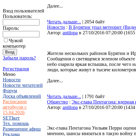
Далее...
Вход пользователей
Пользователь:
Читать дальше...
| 2054 байт
Новости
:
В Бурятии упал метеорит (Виде
Пароль:
Автор:
antilopa
в 27/10/2016 07:20:00
(
1655
Чужой
компьютер
Жители нескольких районов Бурятии и Ирк
Забыли пароль?
Сообщения о светящемся зеленом объекте 
небо озарила яркая вспышка, после чего н
Регистрация
люди, которые живут в тысяче километров 
Меню
Новости
Далее...
Новости читателей
Форум
Доска объявлений
Читать дальше...
| 1791 байт
Расписание
Общество
:
Экс-глава Пентагона: ядерная
автобусов с
Автор:
antilopa
в 27/10/2016 07:20:00
(
1434
15.04.2026
SETIкет
Тех. помощь
Экс-глава Пентагона Уильям Перри оценил
Размещение афиш
мнению, шансы ввязаться в такую войну п
Реклама