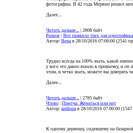
фотографии. В 42 года Мервин решил запе
Далее...
Читать дальше...
| 2808 байт
Разное
:
Вот правило трех для идентифик
Автор:
Bepa
в 28/10/2016 07:00:00
(
2541 п
Трудно всегда на 100% знать, какой именно
у кого это давно вошло в привычку, и он 
этим, и четко знать, можете вы доверять 
Далее...
Читать дальше...
| 2785 байт
Чтиво
:
Притча: Жениться или нет
Автор:
antilopa
в 28/10/2016 07:00:00
(
1547
К одному дервишу, сидевшему на базарно