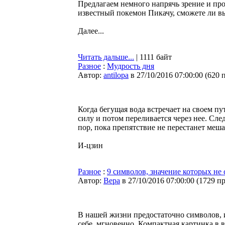
Предлагаем немного напрячь зрение и про
известный покемон Пикачу, сможете ли вы
Далее...
Читать дальше...
| 1111 байт
Разное
:
Мудрость дня
Автор:
antilopa
в 27/10/2016 07:00:00
(
620 
Когда бегущая вода встречает на своем пу
силу и потом переливается через нее. Сле
пор, пока препятствие не перестанет меша
И-цзин
Разное
:
9 символов, значение которых не
Автор:
Bepa
в 27/10/2016 07:00:00
(
1729 п
В нашей жизни предостаточно символов, 
себе, мгновенно. Компактная картинка в в