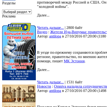
противоречий между Россией и США. Он с
Разделы
"холодной войны".
Далее...
Реклама
Читать дальше...
| 2800 байт
Видео
:
Жители Ида-Вирумаа: правительс
Автор:
antilopa
в 27/10/2016 07:20:00
(
1180
В уезде по-прежнему сохраняются пробле
регионе, правительство, по мнению жител
помощи, пишет
МК Эстония
.
Далее...
Читать дальше...
| 1531 байт
Новости
:
Omniva наладила сотрудничеств
Автор:
antilopa
в 27/10/2016 07:20:00
(
1498
Посылки из Китая в Эстонию будут приход