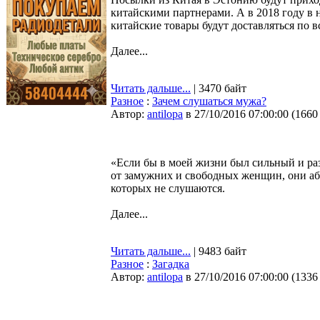
китайскими партнерами. А в 2018 году в н
китайские товары будут доставляться по 
Далее...
Читать дальше...
| 3470 байт
Разное
:
Зачем слушаться мужа?
Автор:
antilopa
в 27/10/2016 07:00:00
(
1660
«Если бы в моей жизни был сильный и ра
от замужних и свободных женщин, они аб
которых не слушаются.
Далее...
Читать дальше...
| 9483 байт
Разное
:
Загадка
Автор:
antilopa
в 27/10/2016 07:00:00
(
1336