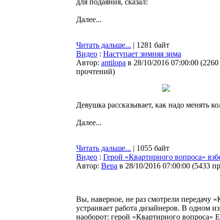
для подаяния, сказал:
Далее...
Читать дальше...
| 1281 байт
Видео
:
Наступает зимняя зима
Автор:
antilopa
в 28/10/2016 07:00:00
(
2260
прочтений
)
Девушка рассказывает, как надо менять ко
Далее...
Читать дальше...
| 1055 байт
Видео
:
Герой «Квартирного вопроса» взбе
Автор:
Bepa
в 28/10/2016 07:00:00
(
5433 п
Вы, наверное, не раз смотрели передачу 
устраивает работа дизайнеров. В одном 
наоборот: герой «Квартирного вопроса» Е