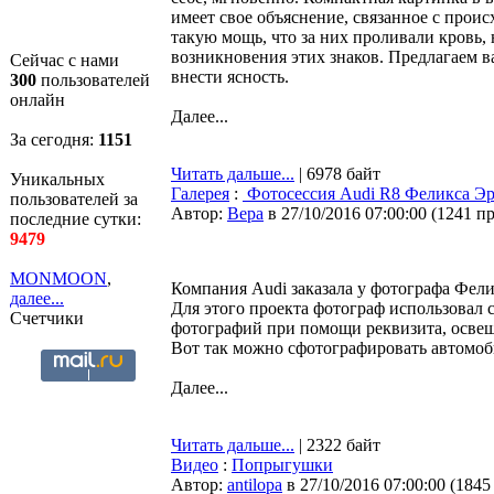
имеет свое объяснение, связанное с прои
такую мощь, что за них проливали кровь,
возникновения этих знаков. Предлагаем в
Сейчас с нами
внести ясность.
300
пользователей
онлайн
Далее...
За сегодня:
1151
Читать дальше...
| 6978 байт
Уникальных
Галерея
:
Фотосессия Audi R8 Феликса Эр
пользователей за
Автор:
Bepa
в 27/10/2016 07:00:00
(
1241 п
последние сутки:
9479
MONMOON
,
Компания Audi заказала у фотографа Фел
далее...
Для этого проекта фотограф использовал
Счетчики
фотографий при помощи реквизита, осве
Вот так можно сфотографировать автомоб
Далее...
Читать дальше...
| 2322 байт
Видео
:
Попрыгушки
Автор:
antilopa
в 27/10/2016 07:00:00
(
1845