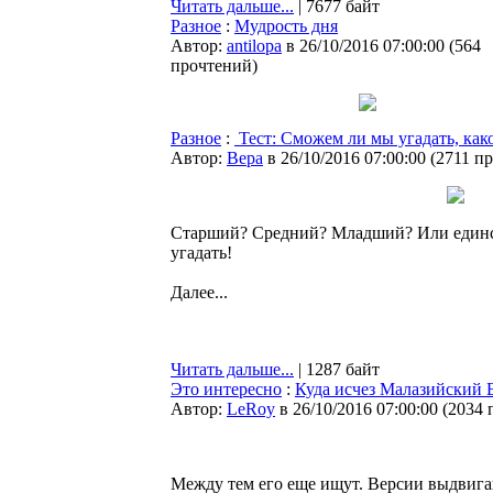
Читать дальше...
| 7677 байт
Разное
:
Мудрость дня
Автор:
antilopa
в 26/10/2016 07:00:00
(
564
прочтений
)
Разное
:
Тест: Сможем ли мы угадать, како
Автор:
Bepa
в 26/10/2016 07:00:00
(
2711 п
Старший? Средний? Младший? Или единс
угадать!
Далее...
Читать дальше...
| 1287 байт
Это интересно
:
Куда исчез Малазийский 
Автор:
LeRoy
в 26/10/2016 07:00:00
(
2034 
Между тем его еще ищут. Версии выдвига