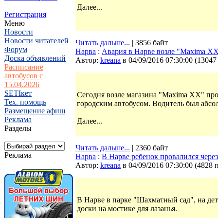
Далее...
Регистрация
Меню
Новости
Новости читателей
Читать дальше...
| 3856 байт
Форум
Нарва
:
Авария в Нарве возле "Maxima X
Доска объявлений
Автор:
kreana
в 04/09/2016 07:30:00
(
13047
Расписание
автобусов с
15.04.2026
SETIкет
Сегодня возле магазина "Maxima XX" про
Тех. помощь
городским автобусом. Водитель был абсо
Размещение афиш
Реклама
Далее...
Разделы
Читать дальше...
| 2360 байт
Реклама
Нарва
:
В Нарве ребенок провалился чере
Автор:
kreana
в 04/09/2016 07:30:00
(
4828 
В Нарве в парке "Шахматный сад", на де
доски на мостике для лазанья.