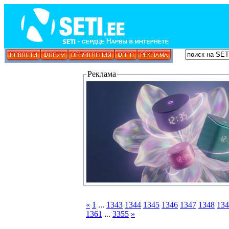
Реклама
«
1
...
1343
1344
1345
1346
1347
1348
134
1361
...
3355
»