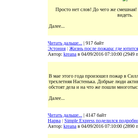
Просто нет слов! До чего же смешная!
видеть.
Далее...
Читать дальше...
| 917 байт
Эстония
:
Жизнь после пожара: где ютится
Автор:
kreana
в 04/09/2016 07:10:00
(
2949 
В мае этого года произошел пожар в Силл
трехлетняя Настенька. Добрые люди акти
обстоят дела и на что же пошли многоты
Далее...
Читать дальше...
| 4147 байт
Нарва
:
Simple Express поделился подроб
Автор:
kreana
в 04/09/2016 07:10:00
(
2890 