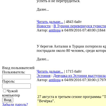
успеть и не перетрудиться.
Далее...
Читать дальше...
| 4843 байт
Новости
:
В Турции перевернулся туристи
Автор:
antilopa
в 04/09/2016 07:40:00
(
1844
У берегов Анталии в Турции потерпело кр
пострадали около 80 человек, среди котор
Далее...
Вход пользователей
Читать дальше...
| 1715 байт
Пользователь:
Эстония
:
Девушка из Эстонии выступила
Автор:
antilopa
в 04/09/2016 07:30:00
(
1797
Пароль:
Чужой
компьютер
27 августа в третьем сезоне программы 
"Вечёрка".
Забыли пароль?