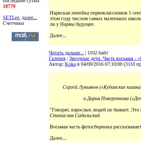
последние сутки:
10779
Нарвская линейка первоклассников 1 сент
SETI.ee
,
далее...
этом году числом самых маленьких школь
Счетчики
ли у Нарвы будущее.
Далее...
Читать дальше...
| 1102 байт
Галерея
:
Звездные дети. Часть восьмая - 
Автор:
Koka
в 04/09/2016 07:10:00
(
3110 п
Сергей Лукьянов («Кубанские казак
и Дарья Повереннова («Де
"Говорят, взрослых людей не бывает. Это в
Станислав Садальский
Восьмая часть фотосборника рассказывает
Далее...