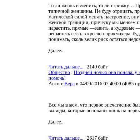
То ли жизнь изменить, то ли стрижку… П
типичной женщины. Не буду отрицать, при
магической силой менять настроение, внут
женской традиции, прическу мы меняем п
нарастить, прямые —завить, а кудрявые —
решаетесь сесть в кресло парикмахера, буд
понимать, сколь велик риск остаться недов
Далее...
Читать дальше...
| 2149 байт
Общество
:
Поздней ночью она поняла: у н
помочь!
Автор:
Bepa
в 04/09/2016 07:40:00
(
4085 п
Все мы знаем, что первое впечатление бы
выводы, которые основаны лишь на первых
Далее...
Читать дальше...
| 2617 байт