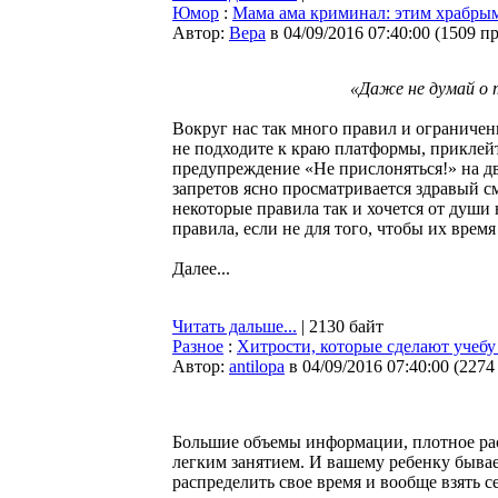
Юмор
:
Мама ама криминал: этим храбрым
Автор:
Bepa
в 04/09/2016 07:40:00
(
1509 п
«Даже не думай о 
Вокруг нас так много правил и ограничени
не подходите к краю платформы, приклейт
предупреждение «Не прислоняться!» на дв
запретов ясно просматривается здравый с
некоторые правила так и хочется от души 
правила, если не для того, чтобы их врем
Далее...
Читать дальше...
| 2130 байт
Разное
:
Хитрости, которые сделают учебу
Автор:
antilopa
в 04/09/2016 07:40:00
(
2274
Большие объемы информации, плотное рас
легким занятием. И вашему ребенку бывае
распределить свое время и вообще взять с