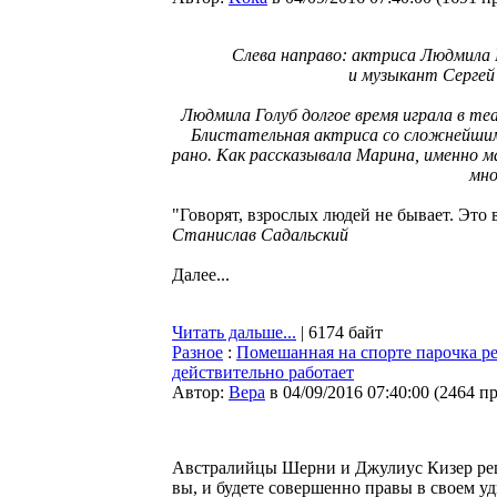
Слева направо: актриса Людмила 
и музыкант Сергей
Людмила Голуб долгое время играла в те
Блистательная актриса со сложнейшим
рано. Как рассказывала Марина, именно м
мно
"Говорят, взрослых людей не бывает. Это вс
Станислав Садальский
Далее...
Читать дальше...
| 6174 байт
Разное
:
Помешанная на спорте парочка ре
действительно работает
Автор:
Bepa
в 04/09/2016 07:40:00
(
2464 п
Австралийцы Шерни и Джулиус Кизер реши
вы, и будете совершенно правы в своем уд