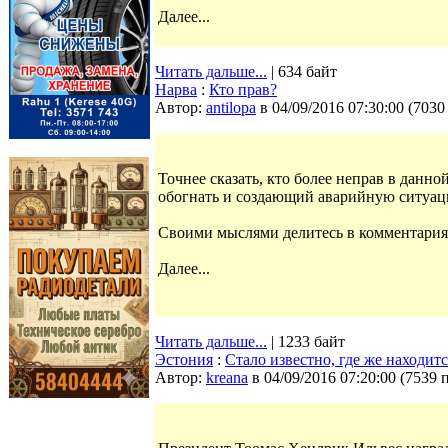
Далее...
Читать дальше...
| 634 байт
Нарва
:
Кто прав?
Автор:
antilopa
в 04/09/2016 07:30:00
(
7030
Точнее сказать, кто более неправ в дан
обогнать и создающий аварийную ситуа
Своими мыслями делитесь в комментария
Далее...
Читать дальше...
| 1233 байт
Эстония
:
Стало известно, где же находи
Автор:
kreana
в 04/09/2016 07:20:00
(
7539 