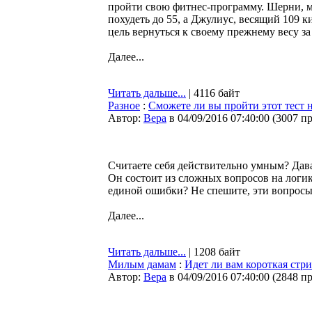
пройти свою фитнес-программу. Шерни, ма
похудеть до 55, а Джулиус, весящий 109 ки
цель вернуться к своему прежнему весу за 
Далее...
Читать дальше...
| 4116 байт
Разное
:
Сможете ли вы пройти этот тест 
Автор:
Bepa
в 04/09/2016 07:40:00
(
3007 п
Считаете себя действительно умным? Дава
Он состоит из сложных вопросов на логик
единой ошибки? Не спешите, эти вопросы 
Далее...
Читать дальше...
| 1208 байт
Милым дамам
:
Идет ли вам короткая стр
Автор:
Bepa
в 04/09/2016 07:40:00
(
2848 п