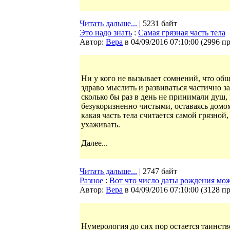
Читать дальше...
| 5231 байт
Это надо знать
:
Самая грязная часть тела
Автор:
Bepa
в 04/09/2016 07:10:00
(
2996 п
Ни у кого не вызывает сомнений, что обще
здраво мыслить и развиваться частично з
сколько бы раз в день не принимали душ, 
безукоризненно чистыми, оставаясь домом
какая часть тела считается самой грязной,
ухаживать.
Далее...
Читать дальше...
| 2747 байт
Разное
:
Вот что число даты рождения мож
Автор:
Bepa
в 04/09/2016 07:10:00
(
3128 п
Нумерология до сих пор остается таинст