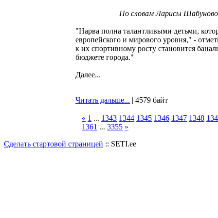
По словам Ларисы Шабуновой
"Нарва полна талантливыми детьми, кото
европейского и мирового уровня," - отме
к их спортивному росту становится баналь
бюджете города."
Далее...
Читать дальше...
| 4579 байт
«
1
...
1343
1344
1345
1346
1347
1348
134
1361
...
3355
»
Сделать стартовой страницей
:: SETI.ee