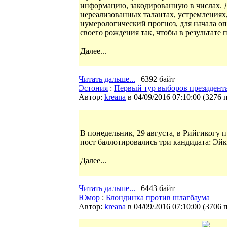
информацию, закодированную в числах. Д
нереализованных талантах, устремлениях
нумерологический прогноз, для начала оп
своего рождения так, чтобы в результате 
Далее...
Читать дальше...
| 6392 байт
Эстония
:
Первый тур выборов президента
Автор:
kreana
в 04/09/2016 07:10:00
(
3276 
В понедельник, 29 августа, в Рийгикогу
пост баллотировались три кандидата: Эй
Далее...
Читать дальше...
| 6443 байт
Юмор
:
Блондинка против шлагбаума
Автор:
kreana
в 04/09/2016 07:10:00
(
3706 