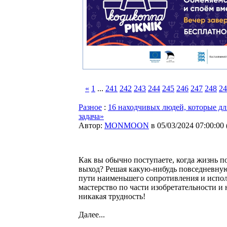
«
1
...
241
242
243
244
245
246
247
248
24
Разное
:
16 находчивых людей, которые дл
задача»
Автор:
MONMOON
в 05/03/2024 07:00:00
Как вы обычно поступаете, когда жизнь п
выход? Решая какую-нибудь повседневную 
пути наименьшего сопротивления и исполь
мастерство по части изобретательности и 
никакая трудность!
Далее...