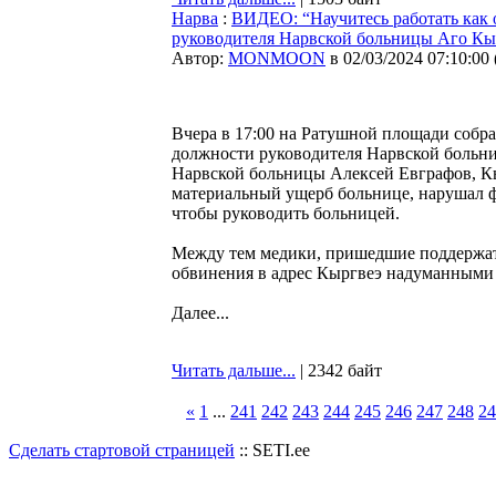
Нарва
:
ВИДЕО: “Научитесь работать как 
руководителя Нарвской больницы Аго Кы
Автор:
MONMOON
в 02/03/2024 07:10:00
Вчера в 17:00 на Ратушной площади собра
должности руководителя Нарвской больниц
Нарвской больницы Алексей Евграфов, Кы
материальный ущерб больнице, нарушал 
чтобы руководить больницей.
Между тем медики, пришедшие поддержать 
обвинения в адрес Кыргвеэ надуманными
Далее...
Читать дальше...
| 2342 байт
«
1
...
241
242
243
244
245
246
247
248
24
Сделать стартовой страницей
:: SETI.ee