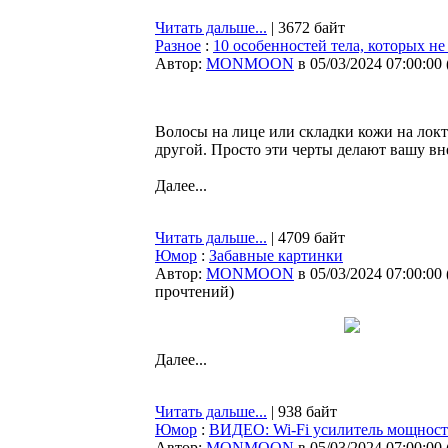
Читать дальше...
| 3672 байт
Разное
:
10 особенностей тела, которых не
Автор:
MONMOON
в 05/03/2024 07:00:00
Волосы на лице или складки кожи на локтя
другой. Просто эти черты делают вашу в
Далее...
Читать дальше...
| 4709 байт
Юмор
:
Забавные картинки
Автор:
MONMOON
в 05/03/2024 07:00:00
прочтений
)
Далее...
Читать дальше...
| 938 байт
Юмор
:
ВИДЕО: Wi-Fi усилитель мощнос
Автор:
MONMOON
в 05/03/2024 07:00:00