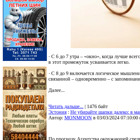
· С 6 до 7 утра – «окно», когда лучше вс
в этот промежуток усваивается легко.
· С 8 до 9 включается логическое мышлен
связанной – одновременно – с запоминани
Далее...
Читать дальше...
| 1476 байт
Эстония
:
Не убирайте шапки далеко: в м
Автор:
MONMOON
в 03/03/2024 07:10:00
По прогнозу Агентства окружающей среды