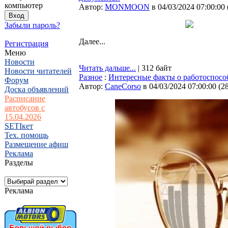
компьютер
Автор:
MONMOON
в 04/03/2024 07:00:00
Забыли пароль?
Далее...
Регистрация
Меню
Новости
Читать дальше...
| 312 байт
Новости читателей
Разное
:
Интересные факты о работоспосо
Форум
Автор:
CaneCorso
в 04/03/2024 07:00:00
(
2
Доска объявлений
Расписание
автобусов с
15.04.2026
SETIкет
Тех. помощь
Размещение афиш
Реклама
Разделы
Реклама