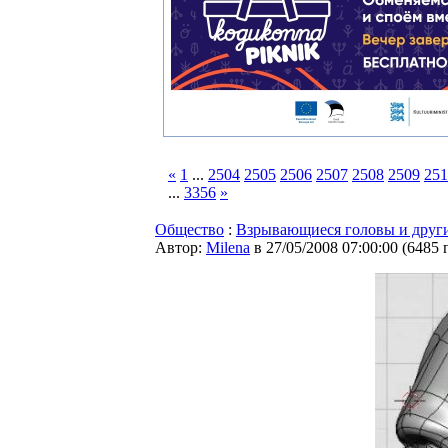
«
1
...
2504
2505
2506
2507
2508
2509
251
...
3356
»
Общество
:
Взрывающиеся головы и други
Автор:
Milena
в 27/05/2008 07:00:00
(
6485 