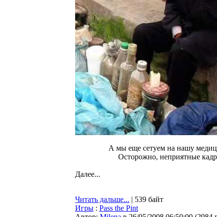
А мы еще сетуем на нашу медици
Осторожно, неприятные кадр
Далее...
Читать дальше...
| 539 байт
Игры
:
Pass the Pint
Автор:
Milena
в 26/05/2008 06:50:00
(
2984 