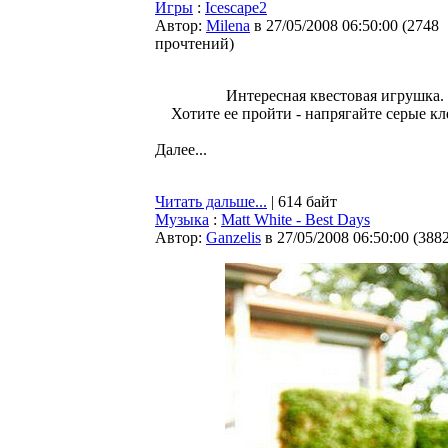
Игры
:
Icescape2
Автор:
Milena
в 27/05/2008 06:50:00
(
2748
прочтений
)
Интересная квестовая игрушка.
Хотите ее пройти - напрягайте серые кл
Далее...
Читать дальше...
| 614 байт
Музыка
:
Matt White - Best Days
Автор:
Ganzelis
в 27/05/2008 06:50:00
(
388