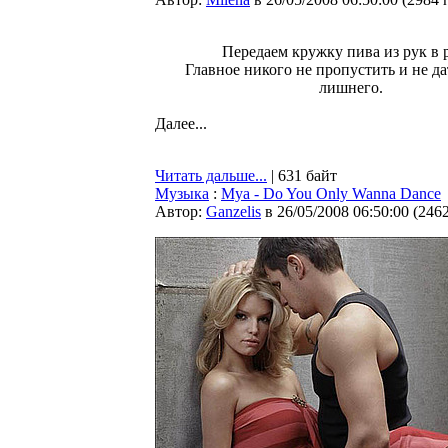
Передаем кружку пива из рук в 
Главное никого не пропустить и не д
лишнего.
Далее...
Читать дальше...
| 631 байт
Музыка
:
Mya - Do You Only Wanna Dance
Автор:
Ganzelis
в 26/05/2008 06:50:00
(
246