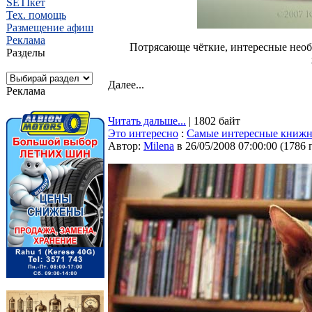
SETIкет
Тех. помощь
Размещение афиш
Реклама
Потрясающе чёткие, интересные нео
Разделы
Далее...
Реклама
Читать дальше...
| 1802 байт
Это интересно
:
Самые интересные книжн
Автор:
Milena
в 26/05/2008 07:00:00
(
1786 