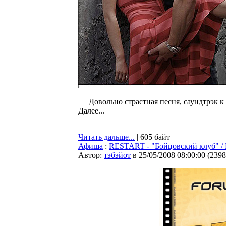
Довольно страстная песня, саундтрэк к
Далее...
Читать дальше...
| 605 байт
Афиша
:
RESTART - "Бойцовский клуб" / F
Автор:
тэбэйот
в 25/05/2008 08:00:00
(
2398