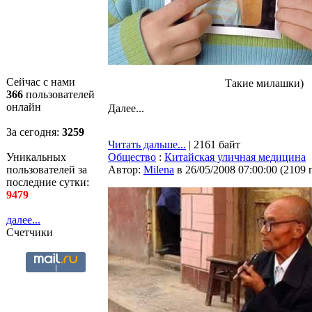
Сейчас с нами
Такие милашки)
366
пользователей
онлайн
Далее...
За сегодня:
3260
Читать дальше...
| 2161 байт
Уникальных
Общество
:
Китайская уличная медицина
пользователей за
Автор:
Milena
в 26/05/2008 07:00:00
(
2109 
последние сутки:
9479
далее...
Счетчики