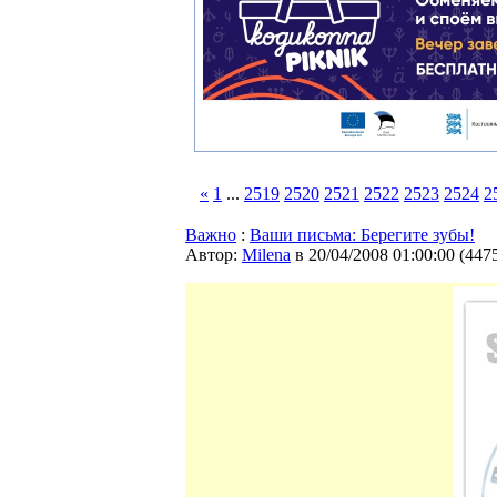
«
1
...
2519
2520
2521
2522
2523
2524
2
Важно
:
Ваши письма: Берегите зубы!
Автор:
Milena
в 20/04/2008 01:00:00
(
447