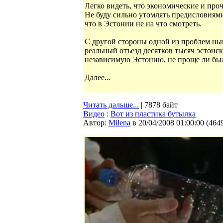
Легко видеть, что экономические и пр
Не буду сильно утомлять предисловиями
что в Эстонии не на что смотреть.
С другой стороны одной из проблем нын
реальный отъезд десятков тысяч эстонс
независимую Эстонию, не проще ли был
Далее...
Читать дальше...
| 7878 байт
Видео
:
Вот из пластика бутылка
Автор:
Milena
в 20/04/2008 01:00:00
(
464