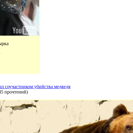
ырка
?
л соучастником убийства медведя
45 прочтений
)