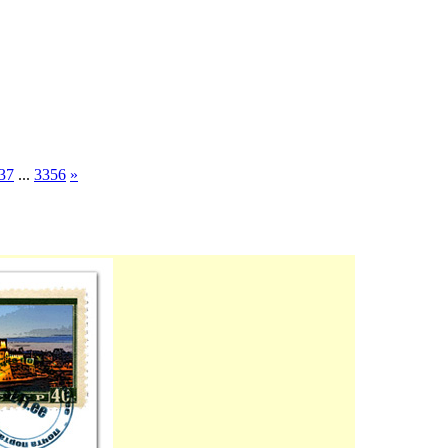
37
...
3356
»