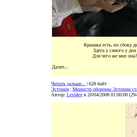
Крышка есть, но сбоку д
Здесь у самого у дна
Для чего же мне она
Далее...
Читать дальше...
| 628 байт
Эстония
:
Министр обороны Эстонии ста
Автор:
Levi4ev
в 20/04/2008 01:00:00
(
29