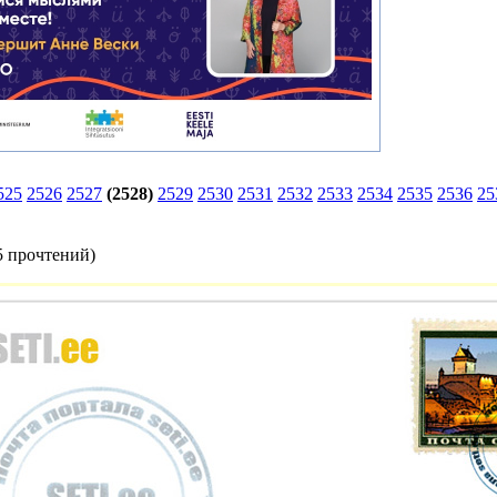
525
2526
2527
(2528)
2529
2530
2531
2532
2533
2534
2535
2536
25
5 прочтений
)