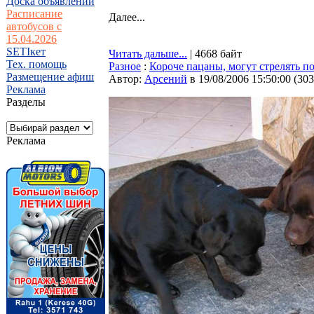
Доска объявлений
Расписание
Далее...
автобусов с
15.04.2026
SETIкет
Читать дальше...
| 4668 байт
Тех. помощь
Разное
:
Короче пацаны, могут стрелять по 
Размещение афиш
Автор:
Арсений
в 19/08/2006 15:50:00
(
303
Реклама
Разделы
Реклама