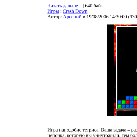
Читать дальше...
| 640 байт
Игры
:
Crash Down
Автор:
Арсений
в 19/08/2006 14:30:00
(
930
Игра наподобие тетриса. Ваша задача – ра
цепочка, которую вы уничтожили, тем бол