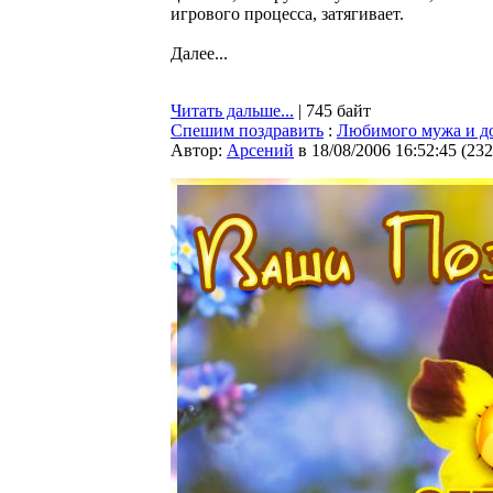
игрового процесса, затягивает.
Далее...
Читать дальше...
| 745 байт
Спешим поздравить
:
Любимого мужа и до
Автор:
Арсений
в 18/08/2006 16:52:45
(
232