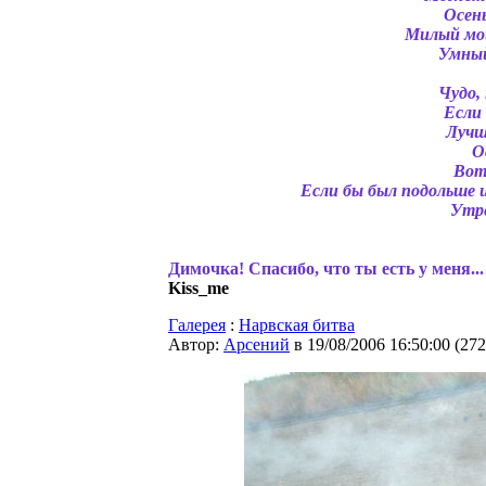
Осень
Милый мой
Умный
Чудо,
Если
Лучш
О
Вот
Если бы был подольше и
Утре
Димочка! Спасибо, что ты есть у меня...
Kiss_me
Галерея
:
Нарвская битва
Автор:
Арсений
в 19/08/2006 16:50:00
(
272