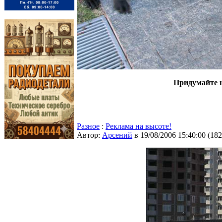
Придумайте н
Разное
:
Реклама на высоте!
Автор:
Арсений
в 19/08/2006 15:40:00
(
182