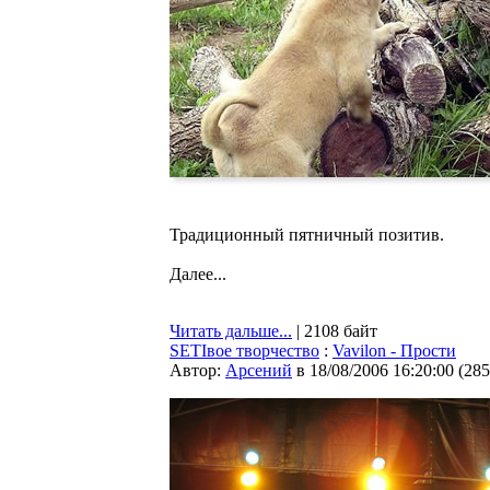
Традиционный пятничный позитив.
Далее...
Читать дальше...
| 2108 байт
SETIвое творчество
:
Vavilon - Прости
Автор:
Арсений
в 18/08/2006 16:20:00
(
285