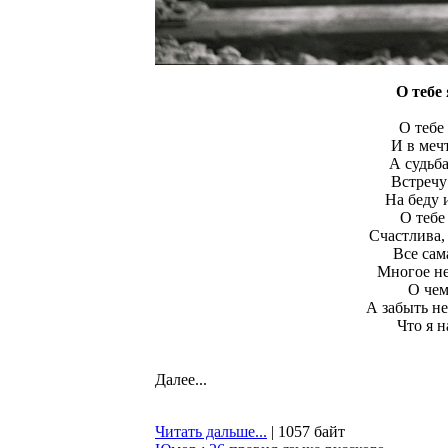
О тебе 
О тебе 
И в меч
А судьб
Встречу
На беду 
О тебе
Счастлива, 
Все сам
Многое не
О чем
А забыть не
Что я н
Далее...
Читать дальше...
| 1057 байт