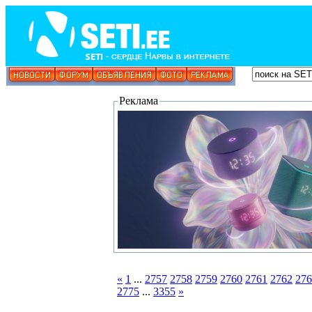
Реклама
«
1
...
2757
2758
2759
2760
2761
2762
276
2775
...
3355
»