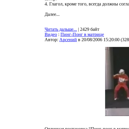
4. Глагол, кроме того, всегда должны сог
Далее...
Читать дальше...
| 2429 байт
Видео
:
Пинг-Понг в матрице
Автор:
Арсений
в 20/08/2006 15:20:00
(
328
Отличная постановка “Пинг-понг в матриц