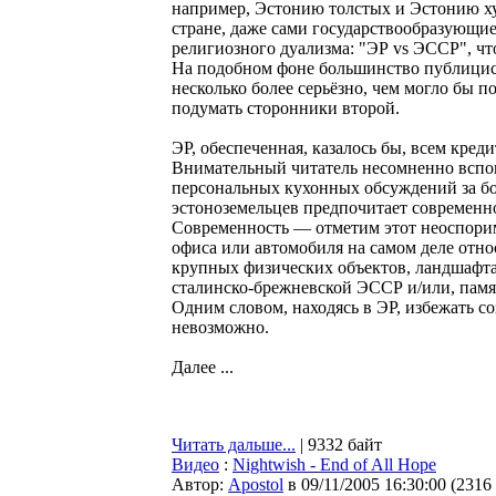
например, Эстонию толстых и Эстонию х
стране, даже сами государствообразующие
религиозного дуализма: "ЭР vs ЭССР", что
На подобном фоне большинство публицист
несколько более серьёзно, чем могло бы по
подумать сторонники второй.
ЭР, обеспеченная, казалось бы, всем кред
Внимательный читатель несомненно вспомн
персональных кухонных обсуждений за бо
эстоноземельцев предпочитает современно
Современность — отметим этот неоспорим
офиса или автомобиля на самом деле отно
крупных физических объектов, ландшафта 
сталинско-брежневской ЭССР и/или, памят
Одним словом, находясь в ЭР, избежать 
невозможно.
Далее ...
Читать дальше...
| 9332 байт
Видео
:
Nightwish - End of All Hope
Автор:
Apostol
в 09/11/2005 16:30:00
(
2316