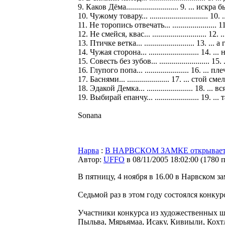
9. Каков Дёма.......................... 9. ... искра 
10. Чужому товару... .............................
11. Не торопись отвечать... ...................... 
12. Не смейся, квас... ........................... 1
13. Птичке ветка... ......................... 13. ... 
14. Чужая сторона... ......................... 14. .
15. Совесть без зубов... .........................
16. Глупого попа... ...................... 16. ... п
17. Баснями... ..................... 17. ... стой сме
18. Эдакой Демка... ....................... 18. ...
19. Выбирай епанчу... ...................... 19. .
Sonana
Нарва
:
В НАРВСКОМ ЗАМКЕ открывается
Автор:
UFFO
в 08/11/2005 18:02:00
(
1780 
В пятницу, 4 ноября в 16.00 в Нарвском з
Седьмой раз в этом году состоялся конку
Участники конкурса из художественных шк
Пыльва, Мярьямаа, Исаку, Кивиыли, Кохтл