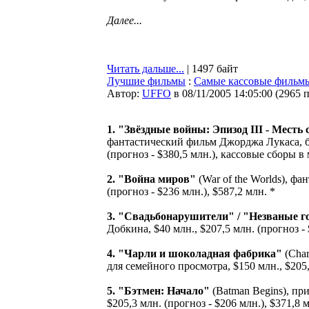
Далее...
Читать дальше...
| 1497 байт
Лучшие фильмы
:
Самые кассовые фильмы
Автор:
UFFO
в 08/11/2005 14:05:00
(
2965 
1. "Звёздные войны: Эпизод III - Месть 
фантастический фильм Джорджа Лукаса, бю
(прогноз - $380,5 млн.), кассовые сборы в 
2. "Война миров"
(War of the Worlds), ф
(прогноз - $236 млн.), $587,2 млн. *
3. "Свадьбонарушители" / "Незваные г
Добкина, $40 млн., $207,5 млн. (прогноз - 
4. "Чарли и шоколадная фабрика"
(Char
для семейного просмотра, $150 млн., $205,4
5. "Бэтмен: Начало"
(Batman Begins), п
$205,3 млн. (прогноз - $206 млн.), $371,8 м