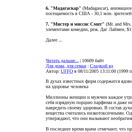
6. "Мадагаскар"
(Madagascar), анимацион
посещаемость в США - 30,1 млн. зрителей,
7. "Мистер и миссис Смит"
(Mr. and Mrs
элементами комедии, реж. Даг Лаймен, $110
Далее ...
Читать дальше...
| 10609 байт
Для дома, для семьи
:
Сладкий яд
Автор:
UFFO
в 08/11/2005 13:11:00
(
1999 
В духах известных фирм содержатся ядов
на здоровье человека
Миллионы женщин и мужчин каждое утро,
себя изрядную порцию парфюма и даже не 
навредить своему здоровью. В состав дух
вещества считались низкотоксичными. Од
утверждают, что они вызывают необрати
В последнее время врачи отмечают, что п