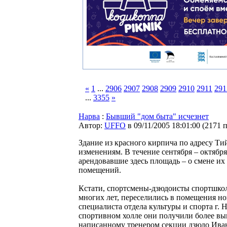
«
1
...
2906
2907
2908
2909
2910
2911
291
...
3355
»
Нарва
:
Бывший "дом быта" исчезнет
Автор:
UFFO
в 09/11/2005 18:01:00
(
2171 
Здание из красного кирпича по адресу Ти
изменениям. В течение сентября – октяб
арендовавшие здесь площадь – о смене их
помещений.
Кстати, спортсмены-дзюдоисты спортшкол
многих лет, переселились в помещения но
специалиста отдела культуры и спорта г. 
спортивном холле они получили более выг
написанному тренером секции дзюдо Ива