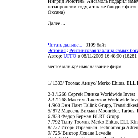
Ингрид Рюютель. Ансамбль подарил замеч
позапрошлом году, а так же блюдо с фото
Оксана)
Далее ...
Читать дальше...
| 3109 байт
Эстония
:
Рейтинговая таблица самых бо
Автор:
UFFO
в 08/11/2005 16:48:00
(
18281
место/ млн.кр/ имя/ название фирм
1/ 1333/ Тоомас Аннус/ Merko Ehitus, ELL 
2-3 /1268 Сергей Глинка Worldwide Invest
2-3 /1268 Максим Ликсутов Worldwide Inve
4 /960 Энн Пант Tallink Grupp, Transiidikes
5/ 872 Марсель Вихман Moonrider, Tarbus, 
6 /833 Фёдор Берман BLRT Grupp
7 /792 Тыну Тоомик Merko Ehitus, ELL Kin
8/ 727 Игорь Израэльян Technomar ja Adre
9/ 725/ Виктор Левада Levadia