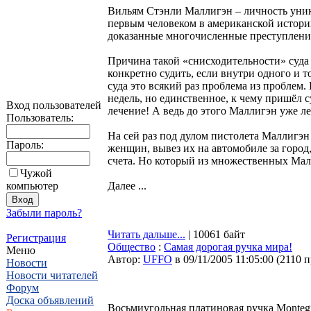
Вильям Стэнли Маллигэн – личность уник
первым человеком в американской истории
доказанные многочисленные преступлени
Причина такой «снисходительности» суда 
конкретно судить, если внутри одного и т
суда это всякий раз проблема из проблем.
недель, но единственное, к чему пришёл с
Вход пользователей
лечение! А ведь до этого Маллигэн уже л
Пользователь:
На сей раз под дулом пистолета Маллигэн
Пароль:
женщин, вывез их на автомобиле за город
счета. Но который из множественных Малл
Чужой
компьютер
Далее ...
Забыли пароль?
Читать дальше...
| 10061 байт
Регистрация
Общество
:
Самая дорогая ручка мира!
Меню
Автор:
UFFO
в 09/11/2005 11:05:00
(
2110 
Новости
Новости читателей
Форум
Доска объявлений
Восьмиугольная платиновая ручка Montegr