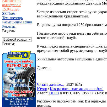
Расписание
международным художником Дэвидом Монтал
автобусов с
15.04.2026
Четыре из восьми сторон этой ручки укр
SETIкет
великолепными бриллиантами.
Тех. помощь
Размещение афиш
В целом ручка покрыта 1259 бриллиантами
Реклама
Разделы
Платиновое перо ручки несет на себе авт
ветви и летящий голубь.
Реклама
Ручка представлена в специальной шкатул
представляет собой руку, держащую голуб
Уникальная авторучка выпущена в единст
Далее ...
Читать дальше...
| 2927 байт
Юмор
:
Как развлечь пассажиров лифта!
Автор:
UFFO
в 09/11/2005 10:27:00
(
1498 
Расскажите пассажиpам, как Вы однажды з
помощь.