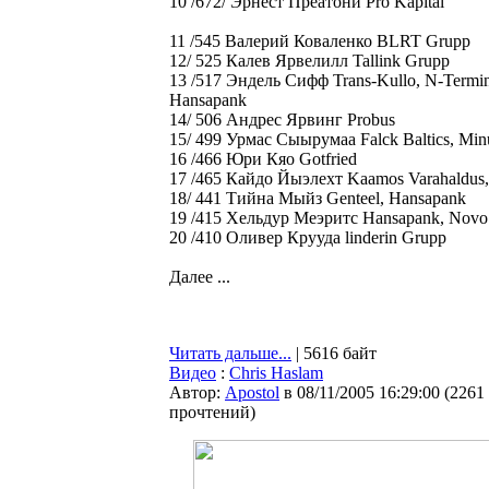
10 /672/ Эрнест Преатони Pro Kapital
11 /545 Валерий Коваленко BLRT Grupp
12/ 525 Калев Ярвелилл Tallink Grupp
13 /517 Эндель Сифф Trans-Kullo, N-Termina
Hansapank
14/ 506 Андрес Ярвинг Probus
15/ 499 Урмас Сыырумаа Falck Baltics, Minu
16 /466 Юри Кяо Gotfried
17 /465 Кайдо Йыэлехт Kaamos Varahaldus, 
18/ 441 Тийна Мыйз Genteel, Hansapank
19 /415 Хельдур Меэритс Hansapank, Novo K
20 /410 Оливер Крууда linderin Grupp
Далее ...
Читать дальше...
| 5616 байт
Видео
:
Chris Haslam
Автор:
Apostol
в 08/11/2005 16:29:00
(
2261
прочтений
)