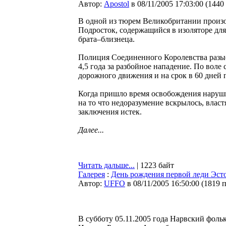
Автор:
Apostol
в 08/11/2005 17:03:00
(
1440
В одной из тюрем Великобритании произо
Подросток, содержащийся в изоляторе для
брата–близнеца.
Полиция Соединенного Королевства разыс
4,5 года за разбойное нападение. По воле 
дорожного движения и на срок в 60 дней 
Когда пришло время освобождения наруши
на то что недоразумение вскрылось, власт
заключения истек.
Далее...
Читать дальше...
| 1223 байт
Галерея
:
День рождения первой леди Эст
Автор:
UFFO
в 08/11/2005 16:50:00
(
1819 
В субботу 05.11.2005 года Нарвский фол