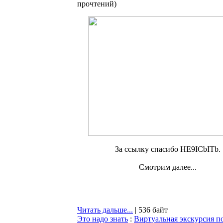
прочтений
)
За ссылку спасибо HE9ICbITb.
Смотрим далее...
Читать дальше...
| 536 байт
Это надо знать
:
Виртуальная экскурсия п