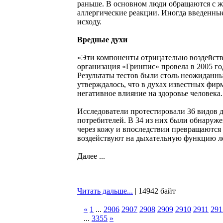
раньше. В основном люди обращаются с 
аллергические реакции. Иногда введенные
исходу.
Вредные духи
«Эти компоненты отрицательно воздейст
организация «Гринпис» провела в 2005 го
Результаты тестов были столь неожиданн
утверждалось, что в духах известных фир
негативное влияние на здоровье человека.
Исследователи протестировали 36 видов 
потребителей. В 34 из них были обнаруж
через кожу и впоследствии превращаются
воздействуют на дыхательную функцию ле
Далее ...
Читать дальше...
| 14942 байт
«
1
...
2906
2907
2908
2909
2910
2911
291
...
3355
»