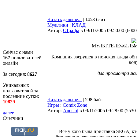
Читать дальше...
| 1458 байт
Мультики
:
КЛАД
Автор:
OLja-lja
в 09/11/2005 09:50:00
(
6000
МУЛЬТТЕЛЕФИЛЬМ ("
Сейчас с нами
Компания зверушек в поисках клада обн
167
пользователей
воду
онлайн
для просмотра жм
За сегодня:
8627
Уникальных
пользователей за
последние сутки:
Читать дальше...
| 598 байт
10829
Игры
:
Comix Zone
Автор:
Apostol
в 09/11/2005 09:28:00
(
5530
далее...
Счетчики
Все у кого была приставка SEGA, кт
безусловно уже качают ее не читая опи