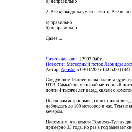
б) неправильно
2. Все крокодилы умеют летать. Все велик
а) правильно
б) неправильно
Далее ...
Читать дальше...
| 3993 байт
Новости
:
Метеорный поток Леониды дос
Автор:
Apostol
в 09/11/2005 14:05:00
(
1441
Следующие 13 дней наша планета будет н
НТВ. Самый знаменитый метеорный поток 
почти 4 тысячи лет назад, связан с комето
По словам астрономов, своих пиков звезд
наблюдать до 100 метеоров в час. Тем не 
вечером.
Напомним, что комета Темпеля-Туттля дв
примерно 33 года, но раз в год задевает 