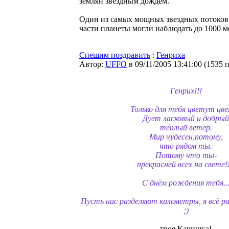
землян звездным дождем.
Один из самых мощных звездных потоков р
части планеты могли наблюдать до 1000 ме
Спешим поздравить
:
Генриха
Автор:
UFFO
в 09/11/2005 13:41:00
(
1535 
Генрих!!!
Только для тебя цветут цв
Дует ласковый и добрый
тёплый ветер.
Мир чудесен,потому,
что рядом ты.
Потому что ты-
прекрасней всех на свете!!
С днём рождения тебя..
Пусть нас разделяют километры, я всё р
;)
твоя Каришка!