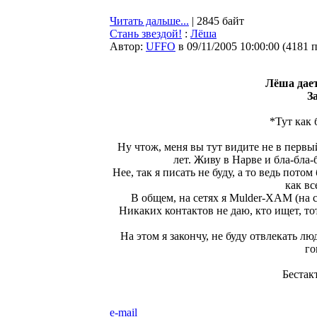
Читать дальше...
| 2845 байт
Стань звездой!
:
Лёша
Автор:
UFFO
в 09/11/2005 10:00:00
(
4181 
Лёша дае
З
*Тут как 
Ну чтож, меня вы тут видите не в первы
лет. Живу в Нарве и бла-бла-
Нее, так я писать не буду, а то ведь пото
как вс
В общем, на сетях я Mulder-XAM (на 
Никаких контактов не даю, кто ищет, тот в
На этом я закончу, не буду отвлекать лю
го
Бестак
e-mail