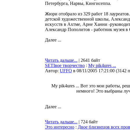
Петербурга, Нарвы, Кингисеппа.
Жюри отобрало из 329 работ 18 лауреатов
детской художественной школы, Александ
искусств в Ахтме, Арне Ханни -руководит
Александр Пополитов - работник музея в
Далее ...
Читать дальше...
| 2641 байт
SETIвое творчество
:
My pik4ures ...
Автор:
UFFO
в 08/11/2005 17:21:00
(
3142 
My pik4ures ... Вот это мои работы, ре
немного! Это выбраны лучш
Далее ...
Читать дальше...
| 724 байт
Это интересно
:
Двое близнецов всех про