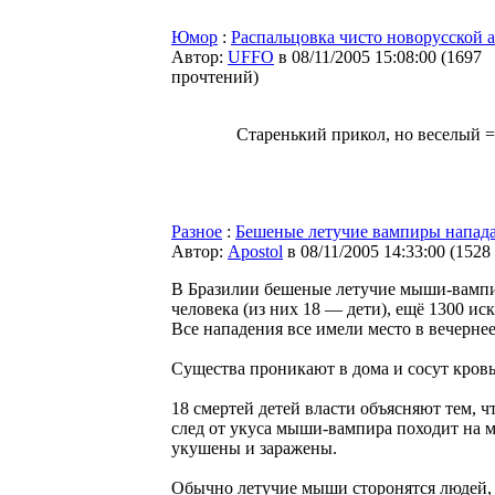
Юмор
:
Распальцовка чисто новорусской 
Автор:
UFFO
в 08/11/2005 15:08:00
(
1697
прочтений
)
Старенький прикол, но веселый =
Разное
:
Бешеные летучие вампиры напада
Автор:
Apostol
в 08/11/2005 14:33:00
(
1528
В Бразилии бешеные летучие мыши-вампиры
человека (из них 18 — дети), ещё 1300 ис
Все нападения все имели место в вечерне
Существа проникают в дома и сосут кровь
18 смертей детей власти объясняют тем, ч
след от укуса мыши-вампира походит на 
укушены и заражены.
Обычно летучие мыши сторонятся людей, н