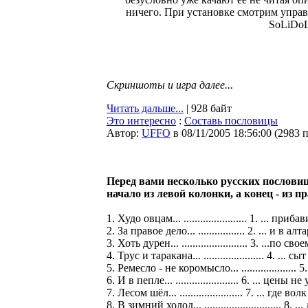
ничего. При установке смотрим управ
SoLiDoL
Скриншоты и игра далее...
Читать дальше...
| 928 байт
Это интересно
:
Составь пословицы
Автор:
UFFO
в 08/11/2005 18:56:00
(
2983 
Перед вами несколько русских пословиц 
начало из левой колонки, а конец - из п
1. Худо овцам... ....................... 1. ... приб
2. За правое дело... ................. 2. ... и в ал
3. Хоть дурен... ........................ 3. ...по св
4. Трус и таракана... ...................... 4. ... 
5. Ремесло - не коромысло... .................... 
6. И в пепле... ....................... 6. ... цены
7. Лесом шёл... ....................... 7. ... где в
8. В зимний холод... ............................ 8. 