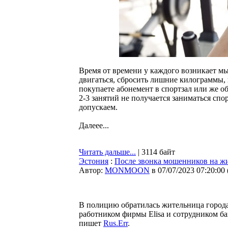
Время от времени у каждого возникает мы
двигаться, сбросить лишние килограммы,
покупаете абонемент в спортзал или же об
2-3 занятий не получается заниматься спо
допускаем.
Далеее...
Читать дальше...
| 3114 байт
Эстония
:
После звонка мошенников на ж
Автор:
MONMOON
в 07/07/2023 07:20:00
В полицию обратилась жительница город
работником фирмы Elisa и сотрудником б
пишет
Rus.Err
.