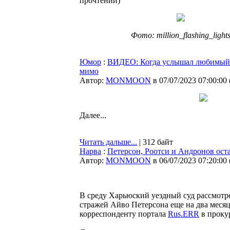
прочтений
)
Фото: million_flashing_light
Юмор
:
ВИДЕО: Когда услышал любимый т
мимо
Автор:
MONMOON
в 07/07/2023 07:00:00
Далее...
Читать дальше...
| 312 байт
Нарва
:
Петерсон, Роотси и Андронов ост
Автор:
MONMOON
в 06/07/2023 07:20:00
В среду Харьюский уездный суд рассмотр
стражей Айво Петерсона еще на два месяц
корреспонденту портала
Rus.ERR
в проку