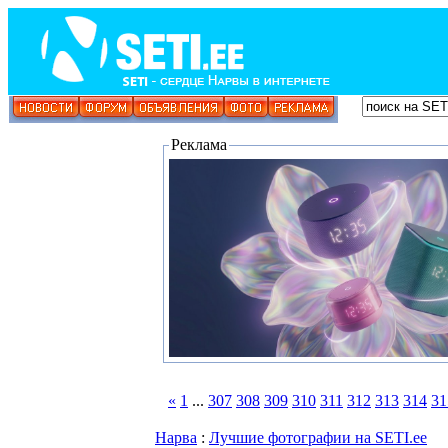
Реклама
«
1
...
307
308
309
310
311
312
313
314
31
Нарва
:
Лучшие фотографии на SETI.ee