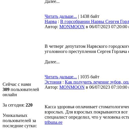
Далее...
Читать дальше...
| 1438 байт
Нарва
:
В горсобрании Нарвы Сергея Горл
Автор:
MONMOON
в 06/07/2023 07:20:00
В четверг депутатом Нарвского городско
уголовного преступления Сергея Горлача 
Далее...
Читать дальше...
| 1035 байт
Эстония
:
Как получить лечение зубов, оп
Сейчас с нами
Автор:
MONMOON
в 06/07/2023 07:10:00
309
пользователей
онлайн
За сегодня:
220
Касса здоровья оплачивает стоматологичес
взрослых. Для взрослых покрываются все 
Уникальных
специалист определил, что у человека ес
пользователей за
tribuna.ee
последние сутки: