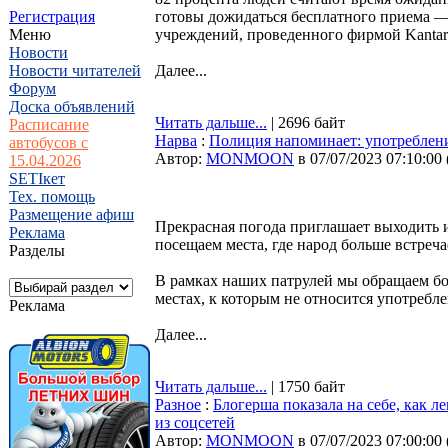
Регистрация
готовы дожидаться бесплатного приема — 
Меню
учреждений, проведенного фирмой Kantar
Новости
Новости читателей
Далее...
Форум
Доска объявлений
Читать дальше...
| 2696 байт
Расписание
Нарва
:
Полиция напоминает: употреблени
автобусов с
Автор:
MONMOON
в 07/07/2023 07:10:00
15.04.2026
SETIкет
Тех. помощь
Размещение афиш
Прекрасная погода приглашает выходить и
Реклама
посещаем места, где народ больше встреча
Разделы
В рамках наших патрулей мы обращаем б
местах, к которым не относится употребл
Реклама
Далее...
Читать дальше...
| 1750 байт
Разное
:
Блогерша показала на себе, как 
из соцсетей
Автор:
MONMOON
в 07/07/2023 07:00:00