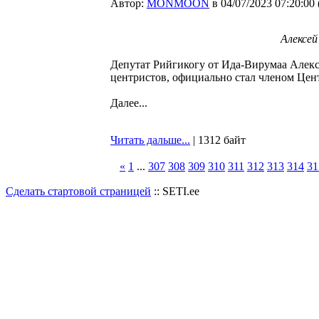
Автор:
MONMOON
в 04/07/2023 07:20:00
Алексей
Депутат Рийгикогу от Ида-Вирумаа Алекс
центристов, официально стал членом Цен
Далее...
Читать дальше...
| 1312 байт
«
1
...
307
308
309
310
311
312
313
314
31
Сделать стартовой страницей
:: SETI.ee