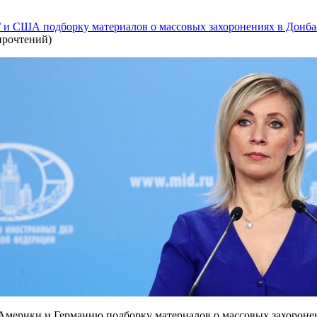
Г и США подборку материалов о массовых захоронениях в Донба
прочтений
)
мерики и Германию подборку материалов о массовых захоронен