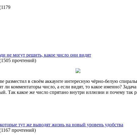
(
1179
ди не могут решить, какое число они видят
(
1505 прочтений
)
ine разместил в своём аккаунте интересную чёрно-белую спира
т ли комментаторы число, а если видят, то какое именно? Задача
зный. Так какое же число спрятано внутри иллюзии и почему так р
 которые тут же выводят жизнь на новый уровень удобства
(
1167 прочтений
)