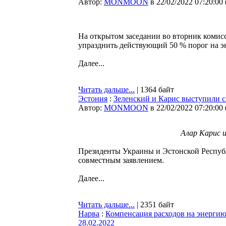
Автор:
MONMOON
в 22/02/2022 07:20:00
На открытом заседании во вторник комис
упразднить действующий 50 % порог на эк
Далее...
Читать дальше...
| 1364 байт
Эстония
:
Зеленский и Карис выступили с
Автор:
MONMOON
в 22/02/2022 07:20:00
Алар Карис и
Президенты Украины и Эстонской Республ
совместным заявлением.
Далее...
Читать дальше...
| 2351 байт
Нарва
:
Компенсация расходов на энергию
28.02.2022