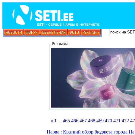
Реклама
«
1
...
465
466
467
468
469
470
471
472
47
Нарва
:
Краткий обзор бюджета города На