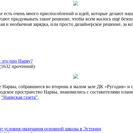
же есть очень много приспособлений и идей, которые делают наш
стают придумывать такие решение, чтобы всем жилось ещё безоп
ая и необычная зарядка, или просто дизайнерское решение, за 
 это про Нарву?
(
1632 прочтений
)
 Нарвы, собравшиеся во вторник в малом зале ДК «Ругодив» и 
ородское пространство Нарвы, знакомились с составителями план
т
"Нарвская газета"
.
ит условия окончания основной школы в Эстонии