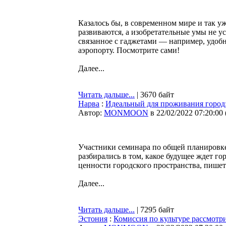
Казалось бы, в современном мире и так у
развиваются, а изобретательные умы не у
связанное с гаджетами — например, удобн
аэропорту. Посмотрите сами!
Далее...
Читать дальше...
| 3670 байт
Нарва
:
Идеальный для проживания город:
Автор:
MONMOON
в 22/02/2022 07:20:00
Участники семинара по общей планировке
разбирались в том, какое будущее ждет г
ценности городского пространства, пише
Далее...
Читать дальше...
| 7295 байт
Эстония
:
Комиссия по культуре рассмотр