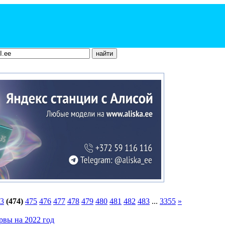
3
(474)
475
476
477
478
479
480
481
482
483
...
3355
»
рвы на 2022 год