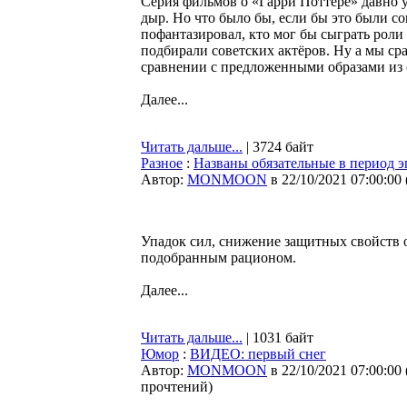
Серия фильмов о «Гарри Поттере» давно 
дыр. Но что было бы, если бы это были с
пофантазировал, кто мог бы сыграть роли
подбирали советских актёров. Ну а мы ср
сравнении с предложенными образами из 
Далее...
Читать дальше...
| 3724 байт
Разное
:
Названы обязательные в период 
Автор:
MONMOON
в 22/10/2021 07:00:00
Упадок сил, снижение защитных свойств о
подобранным рационом.
Далее...
Читать дальше...
| 1031 байт
Юмор
:
ВИДЕО: первый снег
Автор:
MONMOON
в 22/10/2021 07:00:00
прочтений
)