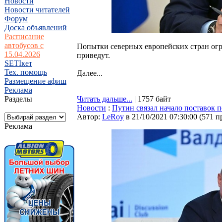
Новости
Новости читателей
Форум
Доска объявлений
Расписание
автобусов с
Попытки северных европейских стран огр
15.04.2026
приведут.
SETIкет
Тех. помощь
Далее...
Размещение афиш
Реклама
Разделы
Читать дальше...
| 1757 байт
Новости
:
Путин связал начало поставок 
Автор:
LeRoy
в 21/10/2021 07:30:00
(
571 п
Реклама