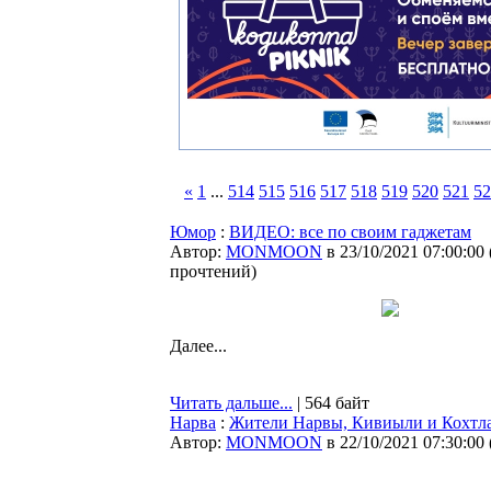
«
1
...
514
515
516
517
518
519
520
521
52
Юмор
:
ВИДЕО: все по своим гаджетам
Автор:
MONMOON
в 23/10/2021 07:00:00
прочтений
)
Далее...
Читать дальше...
| 564 байт
Нарва
:
Жители Нарвы, Кивиыли и Кохтла-
Автор:
MONMOON
в 22/10/2021 07:30:00