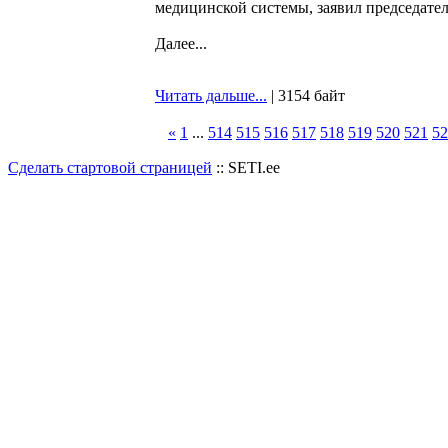
медицинской системы, заявил председате
Далее...
Читать дальше...
| 3154 байт
«
1
...
514
515
516
517
518
519
520
521
52
Сделать стартовой страницей
:: SETI.ee