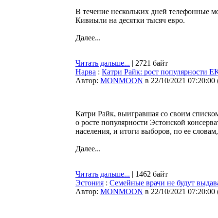
В течение нескольких дней телефонные м
Кивиыли на десятки тысяч евро.
Далее...
Читать дальше...
| 2721 байт
Нарва
:
Катри Райк: рост популярности E
Автор:
MONMOON
в 22/10/2021 07:20:00
Катри Райк, выигравшая со своим списко
о росте популярности Эстонской консерв
населения, и итоги выборов, по ее словам
Далее...
Читать дальше...
| 1462 байт
Эстония
:
Семейные врачи не будут выдав
Автор:
MONMOON
в 22/10/2021 07:20:00