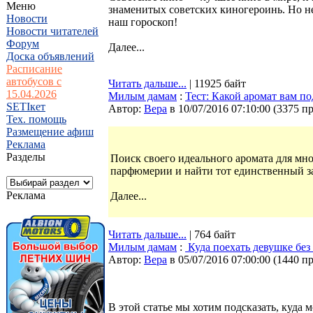
Меню
знаменитых советских киногероинь. Но не
Новости
наш гороскоп!
Новости читателей
Форум
Далее...
Доска объявлений
Расписание
автобусов с
Читать дальше...
| 11925 байт
15.04.2026
Милым дамам
:
Тест: Какой аромат вам п
SETIкет
Автор:
Bepa
в 10/07/2016 07:10:00
(
3375 п
Тех. помощь
Размещение афиш
Реклама
Разделы
Поиск своего идеального аромата для мн
парфюмерии и найти тот единственный за
Реклама
Далее...
Читать дальше...
| 764 байт
Милым дамам
:
Куда поехать девушке без
Автор:
Bepa
в 05/07/2016 07:00:00
(
1440 п
В этой статье мы хотим подсказать, куда м