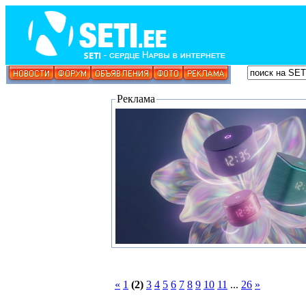
Реклама
«
1
(2)
3
4
5
6
7
8
9
10
11
...
26
»