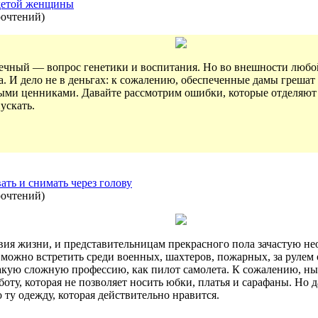
одетой женщины
рочтений
)
ечный — вопрос генетики и воспитания. Но во внешности люб
 И дело не в деньгах: к сожалению, обеспеченные дамы грешат 
зными ценниками. Давайте рассмотрим ошибки, которые отделяют
ускать.
ть и снимать через голову
рочтений
)
ия жизни, и представительницам прекрасного пола зачастую нео
можно встретить среди военных, шахтеров, пожарных, за рулем 
такую сложную профессию, как пилот самолета. К сожалению, н
ту, которая не позволяет носить юбки, платья и сарафаны. Но 
 ту одежду, которая действительно нравится.