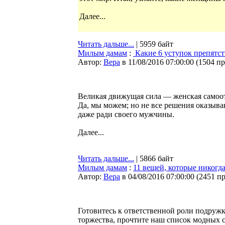
Далее...
Читать дальше...
| 5959 байт
Милым дамам
:
Какие 6 уступок препятс
Автор:
Bepa
в 11/08/2016 07:00:00
(
1504 п
Великая движущая сила — женская самоот
Да, мы можем; но не все решения оказыв
даже ради своего мужчины.
Далее...
Читать дальше...
| 5866 байт
Милым дамам
:
11 вещей, которые никогда
Автор:
Bepa
в 04/08/2016 07:00:00
(
2451 п
Готовитесь к ответственной роли подружк
торжества, прочтите наш список модных с