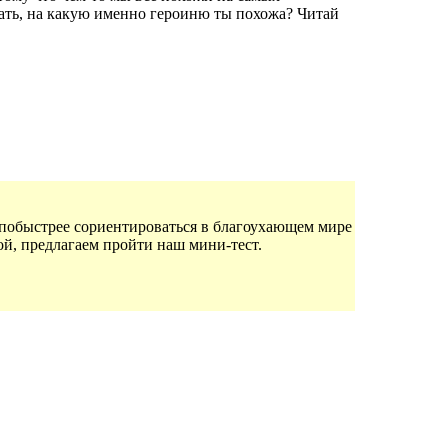
нать, на какую именно героиню ты похожа? Читай
 побыстрее сориентироваться в благоухающем мире
й, предлагаем пройти наш мини-тест.