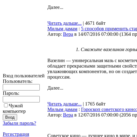
Далее...
Читать дальше...
| 4671 байт
Милым дамам
:
5 способов применить ст
Автор:
Bepa
в 14/07/2016 07:00:00
(
1364 п
1. Смажьте вазелином горлы
Вазелин — универсальная мазь с косметиче
обладает прекрасными защитными свойства
увлажняющих компонентов, но он создает 
Вход пользователей
процессам.
Пользователь:
Далее...
Пароль:
Читать дальше...
| 1765 байт
Чужой
Милым дамам
:
Гороскоп советского кино:
компьютер
Автор:
Bepa
в 12/07/2016 07:00:00
(
2056 п
Забыли пароль?
Регистрация
Советское кино — лучшее кино в мире, и 