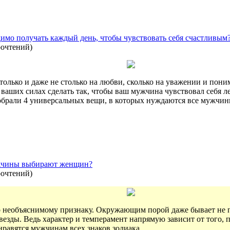
имо получать каждый день, чтобы чувствовать себя счастливым
рочтений
)
только и даже не столько на любви, сколько на уважении и пон
 ваших силах сделать так, чтобы ваш мужчина чувствовал себя л
обрали 4 универсальных вещи, в которых нуждаются все мужчины.
ужчины выбирают женщин?
рочтений
)
о необъяснимому признаку. Окружающим порой даже бывает не п
ь звезды. Ведь характер и темперамент напрямую зависит от того
нравятся мужчинам всех знаков зодиака.