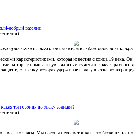
арый-добрый вазелин
рочтений
)
шко бутылочки с лаком и вы сможете в любой момент ее откры
скими характеристиками, которая известна с конца 19 века. Он 
ми, которые помогают увлажнить и смягчить кожу. Сразу огово
защитную пленку, которая удерживает влагу в коже, консервир
 какая ты героиня по знаку зодиака?
рочтений
)
мы все это знаем. Мы готовы пересматривать его бесконечно, по