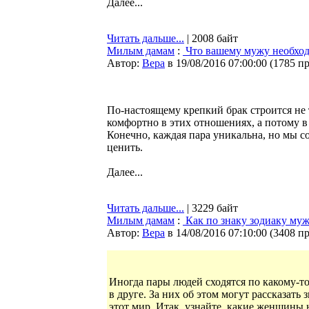
Далее...
Читать дальше...
| 2008 байт
Милым дамам
:
Что вашему мужу необход
Автор:
Bepa
в 19/08/2016 07:00:00
(
1785 п
По-настоящему крепкий брак строится не 
комфортно в этих отношениях, а потому в
Конечно, каждая пара уникальна, но мы с
ценить.
Далее...
Читать дальше...
| 3229 байт
Милым дамам
:
Как по знаку зодиаку м
Автор:
Bepa
в 14/08/2016 07:10:00
(
3408 п
Иногда пары людей сходятся по какому-т
в друге. За них об этом могут рассказат
этот мир. Итак, узнайте, какие женщины 