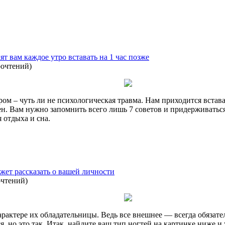
ят вам каждое утро вставать на 1 час позже
рочтений
)
 – чуть ли не психологическая травма. Нам приходится вставать
н. Вам нужно запомнить всего лишь 7 советов и придерживаться
 отдыха и сна.
жет рассказать о вашей личности
очтений
)
арактере их обладательницы. Ведь все внешнее — всегда обязат
, но это так. Итак, найдите ваш тип ногтей на картинке ниже и 