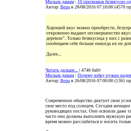
Милым дамам
:
10 признаков безвкусно 
Автор:
Bepa
в 28/08/2016 07:10:00
(
4570 п
Хороший вкус можно приобрести, безупр
откровенно выдают несовершенство вкуса.
деревни”. Только безвкусица у них с ра
пообещаем себе больше никогда их не доп
Далее...
Читать дальше...
| 4746 байт
Милым дамам
:
Почему юбку нужно надева
Автор:
Bepa
в 26/08/2016 07:00:00
(
1361 п
Современное общество диктует свои услов
свое место под солнцем. Сегодня женщин 
руководящих постах. Они освоили даже 
часто они должны выполнять мужскую рабо
время можно расслабиться и носить только