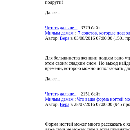
подруги!
Далее...
Читать дальше...
| 3379 байт
Милым дамам
:
7 советов, которые позвол
Автор:
Bepa
в 03/08/2016 07:00:00
(
1501 п
Для большинства женщин подъем рано утром
этом своим сладким сном. Но выход найде
времени, которою можно использовать для
Далее...
Читать дальше...
| 2151 байт
Милым дамам
:
Что ваша форма ногтей мо
Автор:
Bepa
в 28/07/2016 07:00:00
(
945 пр
Форма ногтей может много рассказать о х
даже сами не можем себе в этом признаться