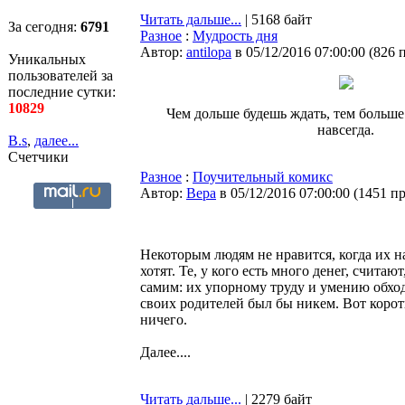
Читать дальше...
| 5168 байт
За сегодня:
6791
Разное
:
Мудрость дня
Автор:
antilopa
в 05/12/2016 07:00:00
(
826 
Уникальных
пользователей за
последние сутки:
10829
Чем дольше будешь ждать, тем больше
навсегда.
B.s
,
далее...
Счетчики
Разное
:
Поучительный комикс
Автор:
Bepa
в 05/12/2016 07:00:00
(
1451 п
Некоторым людям не нравится, когда их н
хотят. Те, у кого есть много денег, счита
самим: их упорному труду и умению обход
своих родителей был бы никем. Вот корот
ничего.
Далее....
Читать дальше...
| 2279 байт