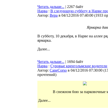
Читать дальше...
| 2267 байт
Нарва
:
В следующую субботу в Нарве про
Автор:
Bepa
в 04/12/2016 07:40:00
(
1933 п
Ярмарка дав
В субботу, 10 декабря, в Нарве на аллее 
ярмарка.
Далее...
Читать дальше...
| 1694 байт
Нарва
:
Суровые кренгольмские водители
Автор:
CaneCorso
в 04/12/2016 07:30:00
(
1
прочтений
)
В снежном бою за парковочные м
Далее...