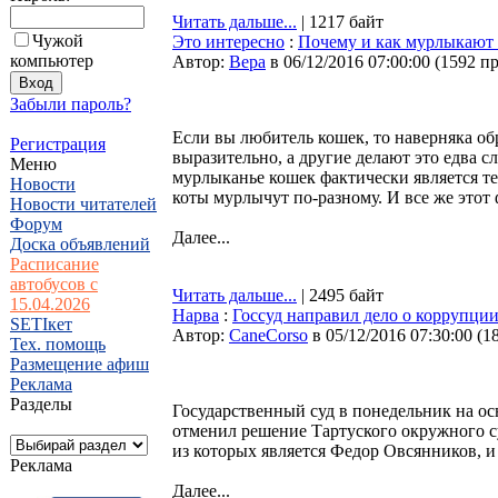
Читать дальше...
| 1217 байт
Чужой
Это интересно
:
Почему и как мурлыкают
компьютер
Автор:
Bepa
в 06/12/2016 07:00:00
(
1592 п
Забыли пароль?
Если вы любитель кошек, то наверняка об
Регистрация
выразительно, а другие делают это едва 
Меню
мурлыканье кошек фактически является те
Новости
коты мурлычут по-разному. И все же этот
Новости читателей
Форум
Далее...
Доска объявлений
Расписание
автобусов с
Читать дальше...
| 2495 байт
15.04.2026
Нарва
:
Госсуд направил дело о коррупции
SETIкет
Автор:
CaneCorso
в 05/12/2016 07:30:00
(
1
Тех. помощь
Размещение афиш
Реклама
Разделы
Государственный суд в понедельник на 
отменил решение Тартуского окружного с
из которых является Федор Овсянников, и
Реклама
Далее...