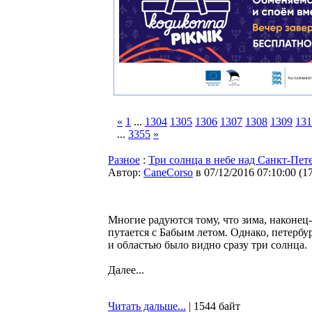
«
1
...
1304
1305
1306
1307
1308
1309
131
...
3355
»
Разное
:
Три солнца в небе над Санкт-Пет
Автор:
CaneCorso
в 07/12/2016 07:10:00
(
1
Многие радуются тому, что зима, наконец-
путается с Бабьим летом. Однако, петерб
и областью было видно сразу три солнца.
Далее...
Читать дальше...
| 1544 байт