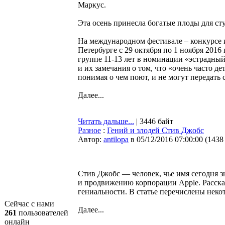
Маркус.
Эта осень принесла богатые плоды для ст
На международном фестивале – конкурсе 
Петербурге с 29 октября по 1 ноября 2016 
группе 11-13 лет в номинации «эстрадны
и их замечания о том, что «очень часто д
понимая о чем поют, и не могут передать
Далее...
Читать дальше...
| 3446 байт
Разное
:
Гений и злодей Стив Джобс
Автор:
antilopa
в 05/12/2016 07:00:00
(
1438
Стив Джобс — человек, чье имя сегодня зн
и продвижению корпорации Apple. Рассказ
гениальности. В статье перечислены нек
Сейчас с нами
Далее...
261
пользователей
онлайн