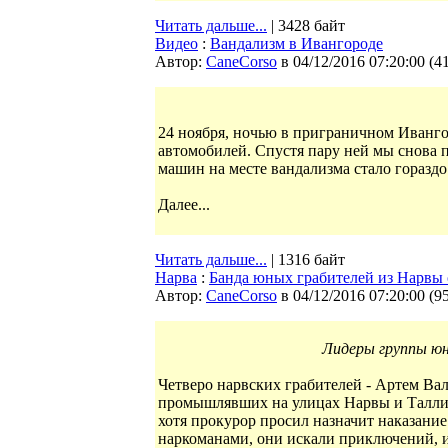
Читать дальше...
| 3428 байт
Видео
:
Вандализм в Ивангороде
Автор:
CaneCorso
в 04/12/2016 07:20:00
(
4
24 ноября, ночью в приграничном Иванг
автомобилей. Спустя пару ней мы снова п
машин на месте вандализма стало гораздо
Далее...
Читать дальше...
| 1316 байт
Нарва
:
Банда юных грабителей из Нарвы 
Автор:
CaneCorso
в 04/12/2016 07:20:00
(
9
Лидеры группы юн
Четверо нарвских грабителей - Артем Вала
промышлявших на улицах Нарвы и Таллин
хотя прокурор просил назначит наказание
наркоманами, они искали приключений, и