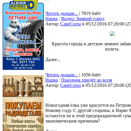
Читать дальше...
| 7819 байт
Нарва
:
Видео: Зимний город
Автор:
CaneCorso
в 05/12/2016 07:20:00
(
2
Красота города и детские зимние заба
полета.
Далее...
Читать дальше...
| 1056 байт
Нарва
:
Праздник придёт ко всем
Автор:
CaneCorso
в 05/12/2016 07:20:00
(
2
Новогодняя ёлка уже красуется на Петров
Новому году. С другой стороны, в Нарве 9
останутся ли в этой предпраздничной сума
экономическим причинам?