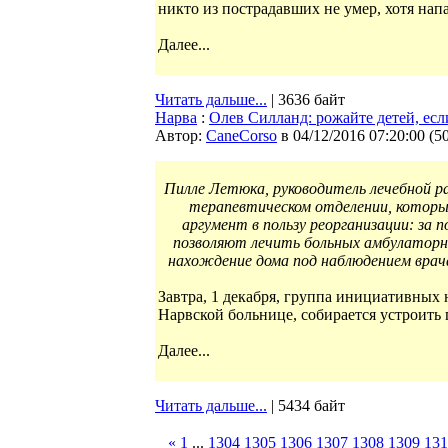
никто из пострадавших не умер, хотя нап
Далее...
Читать дальше...
| 3636 байт
Нарва
:
Олев Силланд: рожайте детей, есл
Автор:
CaneCorso
в 04/12/2016 07:20:00
(
5
Пилле Летюка, руководитель лечебной р
терапевтическом отделении, которы
аргумент в пользу реорганизации: за 
позволяют лечить больных амбулаторн
нахождение дома под наблюдением врача 
Завтра, 1 декабря, группа инициативных 
Нарвской больнице, собирается устроить
Далее...
Читать дальше...
| 5434 байт
«
1
...
1304
1305
1306
1307
1308
1309
131