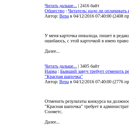
Читать дальше...
| 2416 байт
Общество
:
Читатель: надо ли оплачивать
Автор:
Bepa
в 04/12/2016 07:40:00
(
2408 п
У меня карточка инвалида, пишет в реда
ошибаюсь, с этой карточкой я имею право 
Далее...
Читать дальше...
| 3405 байт
Нарва
:
Бывший завуч требует отменить ре
"Красная шапочка"
Автор:
Bepa
в 04/12/2016 07:40:00
(
2776 п
Отменить результаты конкурса на должнос
"Красная шапочка" требует в администра
Соометс.
Далее...