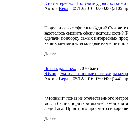
Это интересно
:
Получать удовольствие от
Автор:
Bepa
в 05/12/2016 07:00:00
(
2105 п
Надоели серые офисные будни? Считаете 
захотелось сменить сферу деятельности? Т
сделали подборку самых интересных профе
ваших мечтаний, за которые вам еще и пл
Далее...
Читать дальше...
| 7070 байт
Юмор
:
Экстравагантные пассажиры метро
Автор:
Bepa
в 05/12/2016 07:00:00
(
2441 п
"Модный" показ из отечественного метро
могли бы поспорить за звание самой эпата
леди Гага! Приятного просмотра и хороше
Далее...