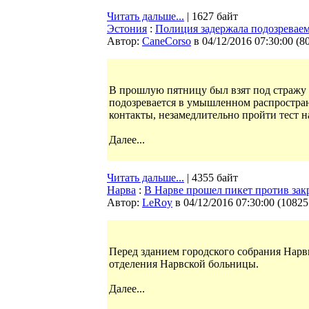
Читать дальше...
| 1627 байт
Эстония
:
Полиция задержала подозревае
Автор:
CaneCorso
в 04/12/2016 07:30:00
(
8
В прошлую пятницу был взят под стражу
подозревается в умышленном распростран
контакты, незамедлительно пройти тест 
Далее...
Читать дальше...
| 4355 байт
Нарва
:
В Нарве прошел пикет против за
Автор:
LeRoy
в 04/12/2016 07:30:00
(
10825
Перед зданием городского собрания Нарвы
отделения Нарвской больницы.
Далее...