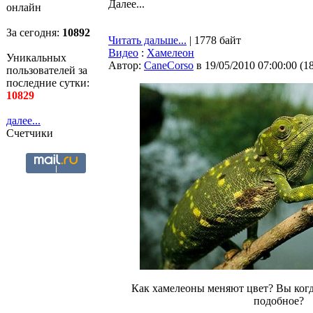
Далее...
онлайн
За сегодня:
10893
Читать дальше...
| 1778 байт
Видео
:
Хамелеон
Уникальных
Автор:
CaneCorso
в 19/05/2010 07:00:00
(
1
пользователей за
последние сутки:
10829
далее...
Счетчики
Как хамелеоны меняют цвет? Вы когд
подобное?