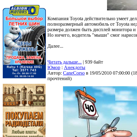
Компания Toyota действительно умеет дела
полноразмерный автомобиль от Toyota не
размера должен быть дисплей монитора и 
Но ничего, водитель "мыши" смог нарисов
Далее...
Читать дальше...
| 939 байт
Юмор
:
Анекдоты
Автор:
CaneCorso
в 19/05/2010 07:00:00
(
1
прочтений
)