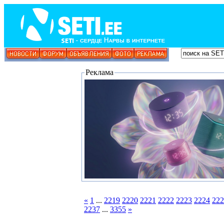
Реклама
«
1
...
2219
2220
2221
2222
2223
2224
222
2237
...
3355
»