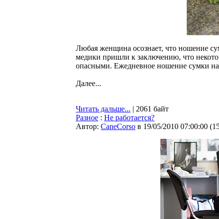
Любая женщина осознает, что ношение су
медики пришли к заключению, что некото
опасными. Ежедневное ношение сумки на 
Далее...
Читать дальше...
| 2061 байт
Разное
:
Не работается?
Автор:
CaneCorso
в 19/05/2010 07:00:00
(
1