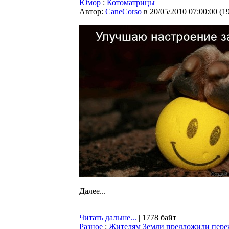
Юмор
:
Котоматрицы
Автор:
CaneCorso
в 20/05/2010 07:00:00
(
1
Далее...
Читать дальше...
| 1778 байт
Разное
:
Жителям Земли предложили переж