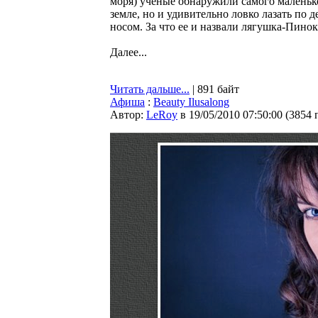
моря) ученые обнаружили самого маленько
земле, но и удивительно ловко лазать по
носом. За что ее и назвали лягушка-Пинок
Далее...
Читать дальше...
| 891 байт
Афиша
:
Beauty Ilusalong
Автор:
LeRoy
в 19/05/2010 07:50:00
(
3854 