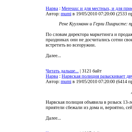
Нарва
:
Meresuu: и для местных, и для пр
Автор:
mumi
в 19/05/2010 07:20:00
(
2533 п
Рене Куулманн и Герли Пииристе: 
По словам директора маркетинга и прода
праздниках они не досчитались сотни св
встретить во всеоружии.
Далее...
Читать дальше...
| 3121 байт
Нарва
:
Нарвская полиция разыскивает дв
Автор:
mumi
в 19/05/2010 07:20:00
(
6414 п
Нарвская полиция объявила в розыск 13-
приятели сбежали из дома и, вероятно, сей
Далее...