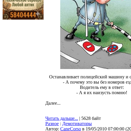
Останавливает полицейский машину и 
- А почему это вы без номеров ез
Водитель ему в ответ:
- А я их наизусть помню!
Далее...
Читать дальше...
| 5628 байт
Разное
:
Демотиваторы
Автор:
CaneCorso
в 19/05/2010 07:00:00
(
2