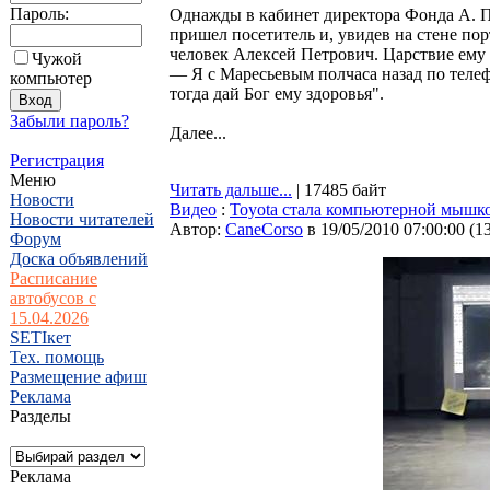
Пароль:
Однажды в кабинет директора Фонда А. 
пришел посетитель и, увидев на стене по
человек Алексей Петрович. Царствие ему 
Чужой
— Я с Маресьевым полчаса назад по теле
компьютер
тогда дай Бог ему здоровья".
Забыли пароль?
Далее...
Регистрация
Меню
Читать дальше...
| 17485 байт
Новости
Видео
:
Toyota стала компьютерной мышк
Новости читателей
Автор:
CaneCorso
в 19/05/2010 07:00:00
(
1
Форум
Доска объявлений
Расписание
автобусов с
15.04.2026
SETIкет
Тех. помощь
Размещение афиш
Реклама
Разделы
Реклама