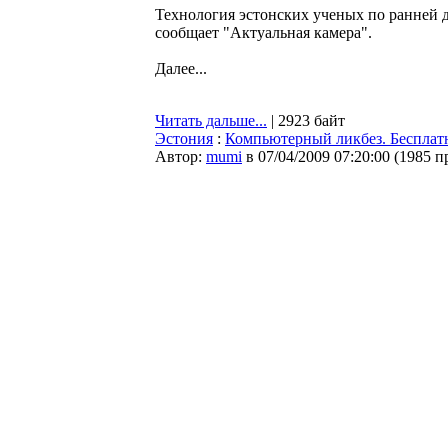
Технология эстонских ученых по ранней 
сообщает "Актуальная камера".
Далее...
Читать дальше...
| 2923 байт
Эстония
:
Компьютерный ликбез. Бесплат
Автор:
mumi
в 07/04/2009 07:20:00
(
1985 п