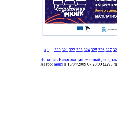
«
1
...
320
321
322
323
324
325
326
327
32
Эстония
:
Налогово-таможенный департам
Автор:
mumi
в 15/04/2009 07:20:00
(
2293 п