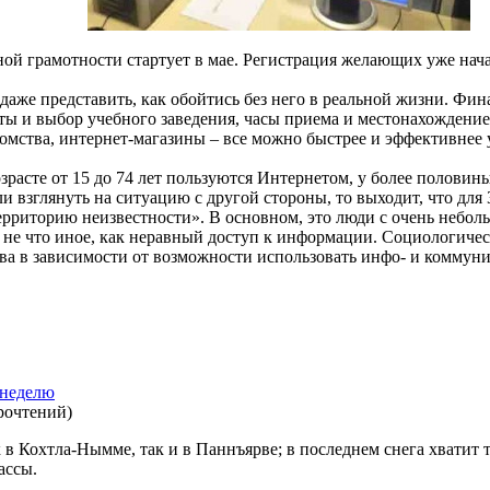
й грамотности стартует в мае. Регистрация желающих уже нача
 даже представить, как обойтись без него в реальной жизни. Фи
ты и выбор учебного заведения, часы приема и местонахожден
акомства, интернет-магазины – все можно быстрее и эффективнее
зрасте от 15 до 74 лет пользуются Интернетом, у более полови
ли взглянуть на ситуацию с другой стороны, то выходит, что дл
ерриторию неизвестности». В основном, это люди с очень небол
не что иное, как неравный доступ к информации. Социологичес
тва в зависимости от возможности использовать инфо- и комму
 неделю
рочтений
)
в Кохтла-Нымме, так и в Паннъярве; в последнем снега хватит 
ассы.