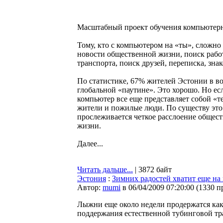
Масштабный проект обучения компьютерно
Тому, кто с компьютером на «ты», сложно
новости общественной жизни, поиск рабо
транспорта, поиск друзей, переписка, зн
По статистике, 67% жителей Эстонии в во
глобальной «паутине». Это хорошо. Но ес
компьютер все еще представляет собой «т
жители и пожилые люди. По существу это 
прослеживается четкое расслоение общес
жизни.
Далее...
Читать дальше...
| 3872 байт
Эстония
:
Зимних радостей хватит еще на
Автор:
mumi
в 06/04/2009 07:20:00
(
1330 п
Лыжни еще около недели продержатся как 
поддержания естественной тубинговой тр