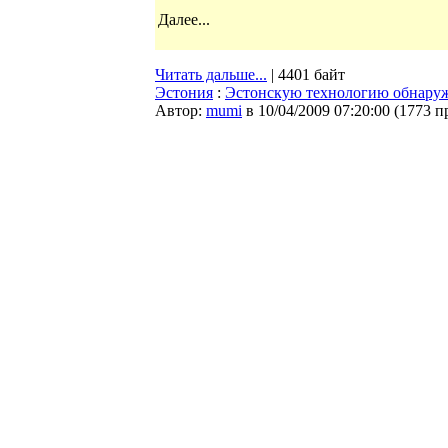
Далее...
Читать дальше...
| 4401 байт
Эстония
:
Эстонскую технологию обнаруж
Автор:
mumi
в 10/04/2009 07:20:00
(
1773 п