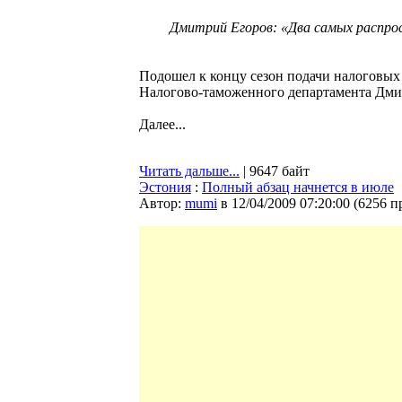
Дмитрий Егоров: «Два самых распрос
Подошел к концу сезон подачи налоговых
Налогово-таможенного департамента Дм
Далее...
Читать дальше...
| 9647 байт
Эстония
:
Полный абзац начнется в июле
Автор:
mumi
в 12/04/2009 07:20:00
(
6256 п