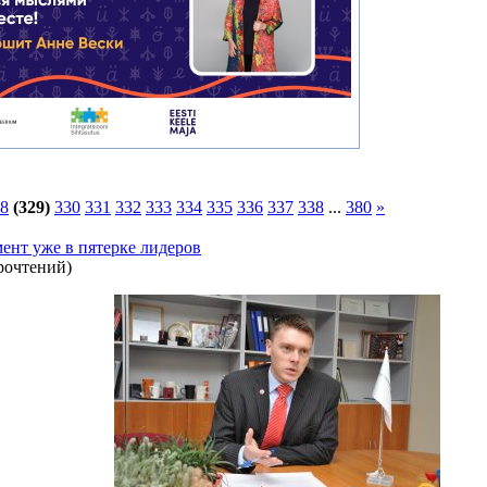
8
(329)
330
331
332
333
334
335
336
337
338
...
380
»
ент уже в пятерке лидеров
рочтений
)