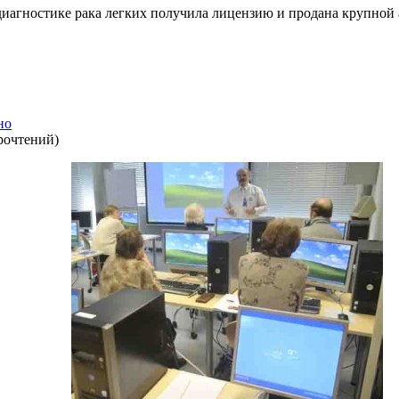
диагностике рака легких получила лицензию и продана крупно
но
рочтений
)